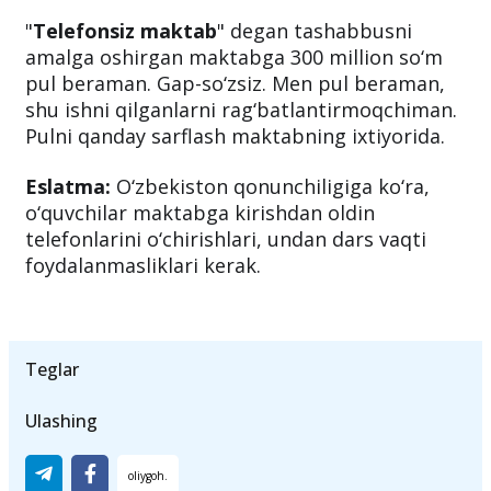
"
Telefonsiz maktab
" degan tashabbusni
amalga oshirgan maktabga 300 million so‘m
pul beraman. Gap-so‘zsiz. Men pul beraman,
shu ishni qilganlarni rag‘batlantirmoqchiman.
Pulni qanday sarflash maktabning ixtiyorida.
Eslatma:
O‘zbekiston qonunchiligiga ko‘ra,
o‘quvchilar maktabga kirishdan oldin
telefonlarini o‘chirishlari, undan dars vaqti
foydalanmasliklari kerak.
Teglar
Ulashing