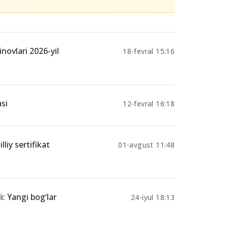
Ulashing
mkoniyati
novlari 2026-yil
18-fevral 15:16
si
12-fevral 16:18
liy sertifikat
01-avgust 11:48