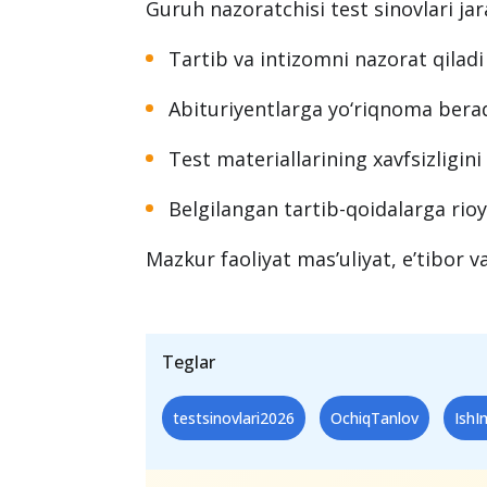
Muddat o‘tgandan so‘ng arizalar qab
Guruh nazoratchisi vaz
Guruh nazoratchisi test sinovlari ja
Tartib va intizomni nazorat qiladi
Abituriyentlarga yo‘riqnoma bera
Test materiallarining xavfsizligini
Belgilangan tartib-qoidalarga rioy
Mazkur faoliyat mas’uliyat, e’tibor va 