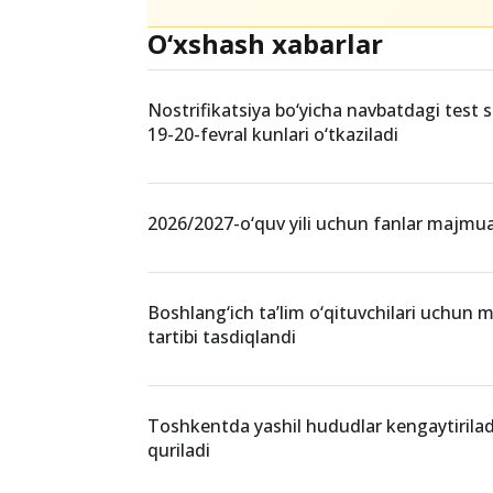
Teglar
testsinovlari2026
OchiqTanlov
IshI
O‘xshash xabarlar
Nostrifikatsiya bo‘yicha navbatdagi test si
19-20-fevral kunlari o‘tkaziladi
2026/2027-o‘quv yili uchun fanlar majmua
Boshlang‘ich ta’lim o‘qituvchilari uchun mil