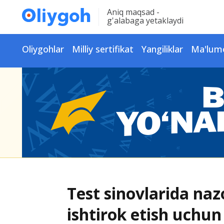
Aniq maqsad -
g'alabaga yetaklaydi
Oliygohlar
Milliy sertifikat
Yangiliklar
Ma'lum
Test sinovlarida naz
ishtirok etish uchun