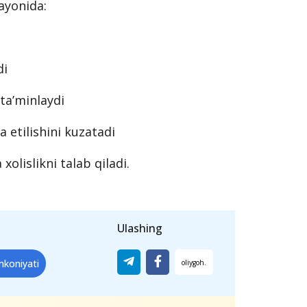
ul qilinmaydi.
ifasi nimadan iborat?
rayonida:
di
 ta’minlaydi
a etilishini kuzatadi
xolislikni talab qiladi.