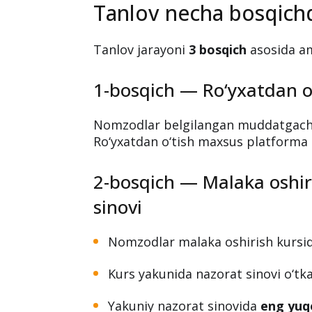
Bilimni baholash agentligi 2026-yild
test sinovlarida
guruh nazoratchisi
bo‘lgan nomzodlar uchun ochiq tanlov
talablar va ro‘yxatdan o‘tish tartibi
Tanlov necha bosqichd
Tanlov jarayoni
3 bosqich
asosida am
1-bosqich — Ro‘yxatdan o
Nomzodlar belgilangan muddatgacha 
Ro‘yxatdan o‘tish maxsus platforma o
2-bosqich — Malaka oshir
sinovi