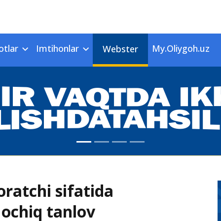
otlar
Imtihonlar
My.Oliygoh.uz
Webster
oratchi sifatida
 ochiq tanlov