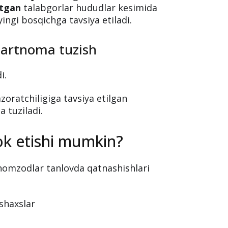
 o‘qitiladi.
ziladi.
ri natija
ko‘rsatgan hamda
kamida
etgan
talabgorlar hududlar kesimida
ingi bosqichga tavsiya etiladi.
hartnoma tuzish
i.
zoratchiligiga tavsiya etilgan
 tuziladi.
ok etishi mumkin?