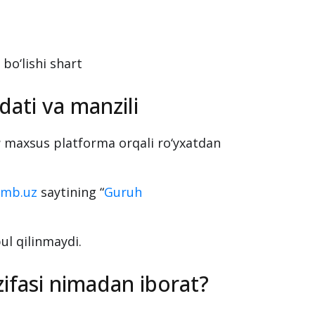
nomzodlar tanlovda qatnashishlari
shaxslar
bo‘lishi shart
ati va manzili
r
maxsus platforma orqali ro‘yxatdan
bmb.uz
saytining “
Guruh