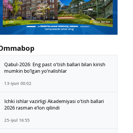
Ommabop
Qabul-2026: Eng past o‘tish ballari bilan kirish
mumkin bo‘lgan yo‘nalishlar
13-iyun 00:02
Ichki ishlar vazirligi Akademiyasi o‘tish ballari
2026 rasman e’lon qilindi
25-iyul 16:55