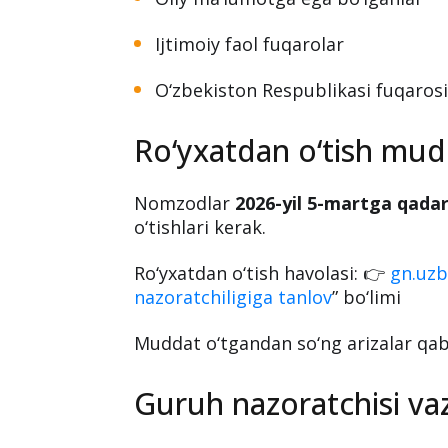
Quyidagi talablarga javob beruvchi 
mumkin:
25 yoshdan 45 yoshgacha bo‘lgan 
Oliy ma’lumotga ega bo‘lganlar
Ijtimoiy faol fuqarolar
O‘zbekiston Respublikasi fuqarosi 
Ro‘yxatdan o‘tish mudd
Nomzodlar
2026-yil 5-martga qada
o‘tishlari kerak.
Ro‘yxatdan o‘tish havolasi: 👉
gn.uz
nazoratchiligiga tanlov
” bo‘limi