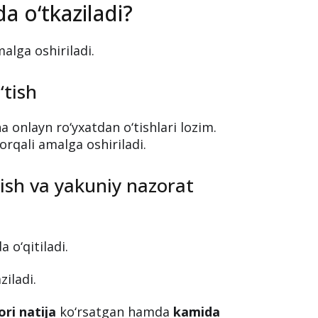
a Agentlik tomonidan tashkil etiladigan
sifatida faoliyat yuritish istagida
 e’lon qildi. Quyida tanlov bosqichlari,
 haqida batafsil ma’lumot beriladi.
a o‘tkaziladi?
alga oshiriladi.
‘tish
onlayn ro‘yxatdan o‘tishlari lozim.
rqali amalga oshiriladi.
ish va yakuniy nazorat