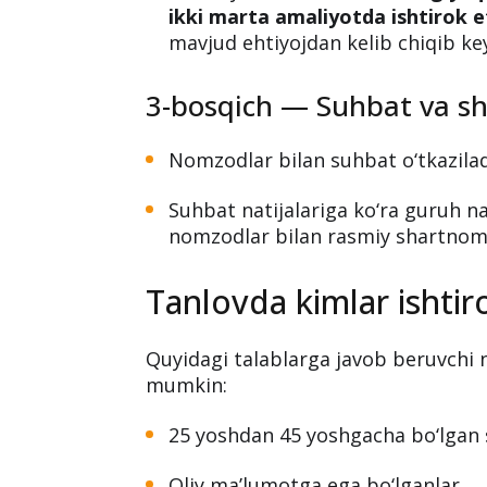
Nomzodlar malaka oshirish kursida
Kurs yakunida nazorat sinovi o‘tka
Yakuniy nazorat sinovida
eng yuqo
ikki marta amaliyotda ishtirok 
mavjud ehtiyojdan kelib chiqib key
3-bosqich — Suhbat va s
Nomzodlar bilan suhbat o‘tkazilad
Suhbat natijalariga ko‘ra guruh na
nomzodlar bilan rasmiy shartnoma
Tanlovda kimlar ishtir