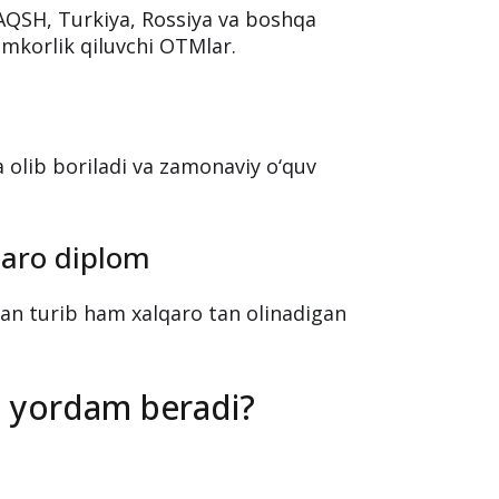
 AQSH, Turkiya, Rossiya va boshqa
hamkorlik qiluvchi OTMlar.
da olib boriladi va zamonaviy o‘quv
qaro diplom
dan turib ham xalqaro tan olinadigan
 yordam beradi?