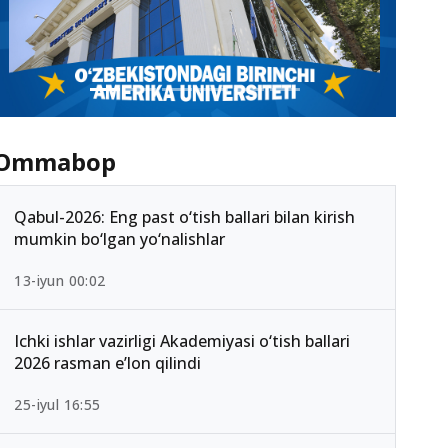
Ommabop
Qabul-2026: Eng past o‘tish ballari bilan kirish
mumkin bo‘lgan yo‘nalishlar
13-iyun 00:02
Ichki ishlar vazirligi Akademiyasi o‘tish ballari
2026 rasman e’lon qilindi
25-iyul 16:55