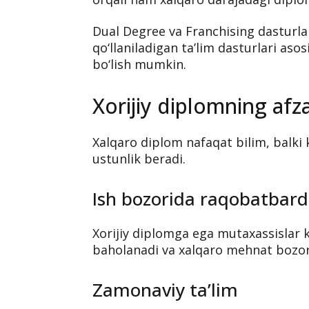
Dual Degree va Franchising dasturlari
qo‘llaniladigan ta’lim dasturlari aso
bo‘lish mumkin.
Xorijiy diplomning afzal
Xalqaro diplom nafaqat bilim, balki
ustunlik beradi.
Ish bozorida raqobatbard
Xorijiy diplomga ega mutaxassislar 
baholanadi va xalqaro mehnat bozo
Zamonaviy ta’lim