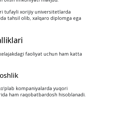
 tufayli xorijiy universitetlarda
sida tahsil olib, xalqaro diplomga ega
liklari
 kelajakdagi faoliyat uchun ham katta
oshlik
ko‘plab kompaniyalarda yuqori
rida ham raqobatbardosh hisoblanadi.