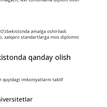
i O‘zbekistonda amalga oshiriladi.
b, xalqaro standartlarga mos diplomni
kistonda qanday olish
 quyidagi imkoniyatlarni taklif
versitetlar