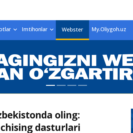
otlar
Imtihonlar
My.Oliygoh.uz
Webster
zbekistonda oling:
chising dasturlari