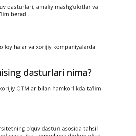
uv dasturlari, amaliy mashg‘ulotlar va
lim beradi.
 loyihalar va xorijiy kompaniyalarda
ising dasturlari nima?
xorijiy OTMlar bilan hamkorlikda ta’lim
rsitetning o‘quv dasturi asosida tahsil
momlagach, ikki tomonlama diplom olish