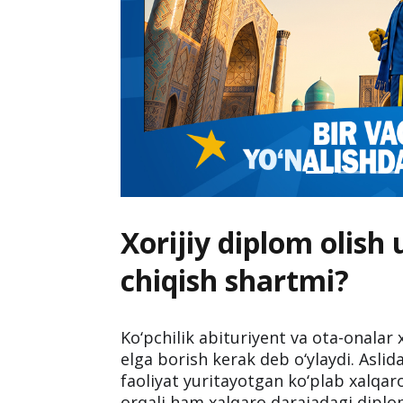
Xorijiy diplom olish
chiqish shartmi?
Ko‘pchilik abituriyent va ota-onalar 
elga borish kerak deb o‘ylaydi. Asl
faoliyat yuritayotgan ko‘plab xalqa
orqali ham xalqaro darajadagi diplo