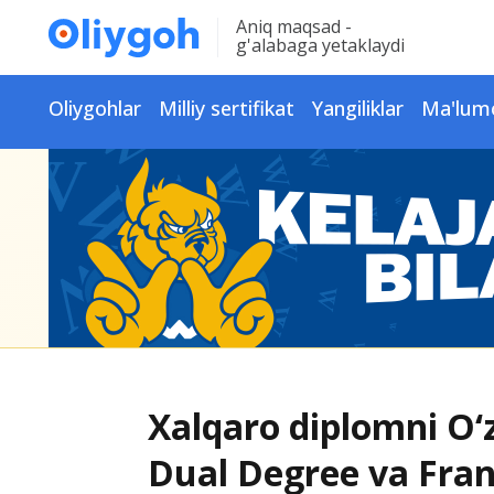
Aniq maqsad -
g'alabaga yetaklaydi
Oliygohlar
Milliy sertifikat
Yangiliklar
Ma'lum
Xalqaro diplomni O‘
Dual Degree va Fran