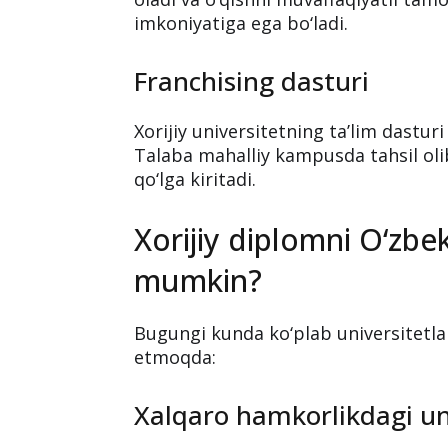
imkoniyatiga ega bo‘ladi.
Franchising dasturi
Xorijiy universitetning ta’lim dastur
Talaba mahalliy kampusda tahsil oli
qo‘lga kiritadi.
Xorijiy diplomni O‘zbe
mumkin?
Bugungi kunda ko‘plab universitetlar
etmoqda:
Xalqaro hamkorlikdagi uni