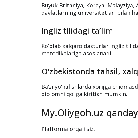
Buyuk Britaniya, Koreya, Malayziya,
davlatlarning universitetlari bilan 
Ingliz tilidagi ta’lim
Ko‘plab xalqaro dasturlar ingliz tili
metodikalariga asoslanadi.
O‘zbekistonda tahsil, xal
Ba’zi yo‘nalishlarda xorijga chiqmas
diplomni qo‘lga kiritish mumkin.
My.Oliygoh.uz qanday
Platforma orqali siz: