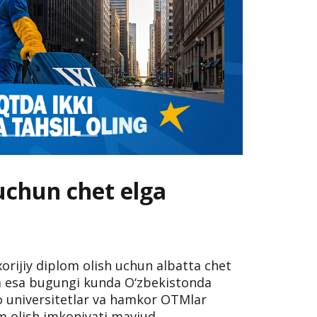
 uchun chet elga
xorijiy diplom olish uchun albatta chet
ida esa bugungi kunda O‘zbekistonda
ro universitetlar va hamkor OTMlar
m olish imkoniyati mavjud.