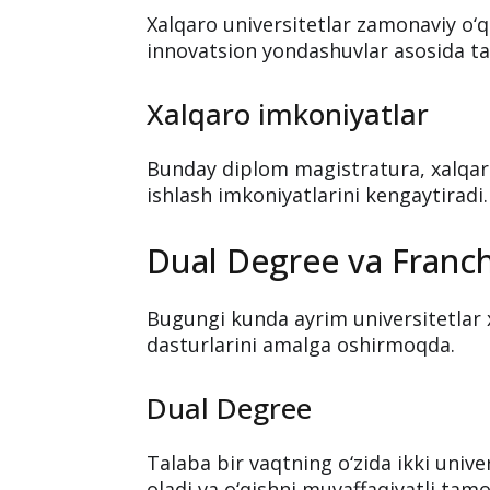
Xalqaro universitetlar zamonaviy o‘q
innovatsion yondashuvlar asosida ta’
Xalqaro imkoniyatlar
Bunday diplom magistratura, xalqaro
ishlash imkoniyatlarini kengaytiradi.
Dual Degree va Franch
Bugungi kunda ayrim universitetlar 
dasturlarini amalga oshirmoqda.
Dual Degree
Talaba bir vaqtning o‘zida ikki unive
oladi va o‘qishni muvaffaqiyatli ta