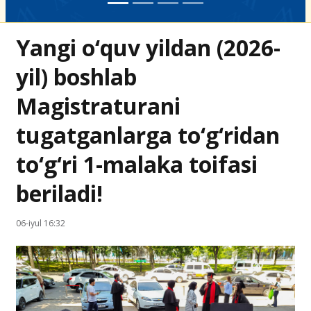
Yangi o‘quv yildan (2026-
yil) boshlab
Magistraturani
tugatganlarga to‘g‘ridan
to‘g‘ri 1-malaka toifasi
beriladi!
06-iyul 16:32