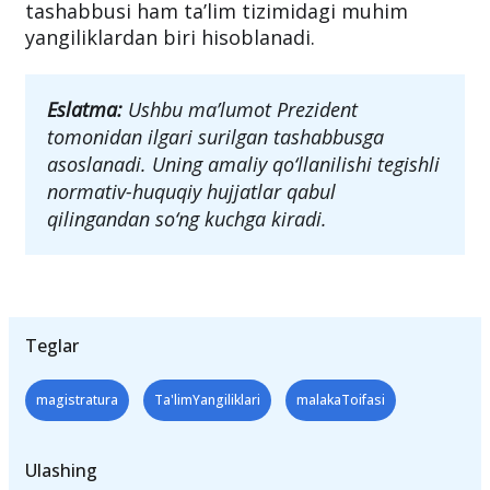
tashabbusi ham ta’lim tizimidagi muhim
yangiliklardan biri hisoblanadi.
Eslatma:
Ushbu ma’lumot Prezident
tomonidan ilgari surilgan tashabbusga
asoslanadi. Uning amaliy qo‘llanilishi tegishli
normativ-huquqiy hujjatlar qabul
qilingandan so‘ng kuchga kiradi.
Teglar
magistratura
Ta'limYangiliklari
malakaToifasi
Ulashing