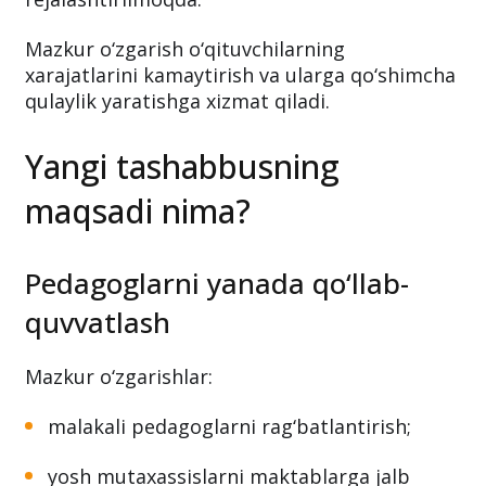
Mazkur o‘zgarish o‘qituvchilarning
xarajatlarini kamaytirish va ularga qo‘shimcha
qulaylik yaratishga xizmat qiladi.
Yangi tashabbusning
maqsadi nima?
Pedagoglarni yanada qo‘llab-
quvvatlash
Mazkur o‘zgarishlar:
malakali pedagoglarni rag‘batlantirish;
yosh mutaxassislarni maktablarga jalb