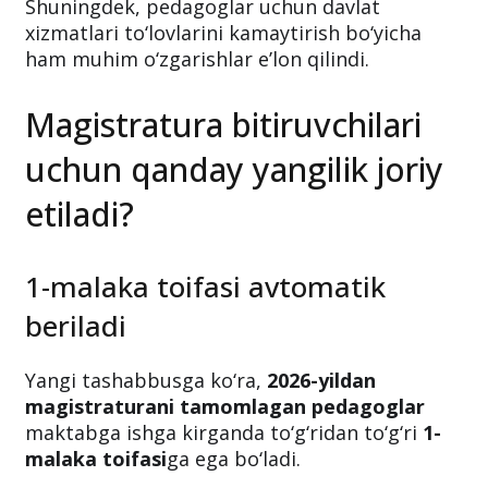
Shuningdek, pedagoglar uchun davlat
xizmatlari to‘lovlarini kamaytirish bo‘yicha
ham muhim o‘zgarishlar e’lon qilindi.
Magistratura bitiruvchilari
uchun qanday yangilik joriy
etiladi?
1-malaka toifasi avtomatik
beriladi
Yangi tashabbusga ko‘ra,
2026-yildan
magistraturani tamomlagan pedagoglar
maktabga ishga kirganda to‘g‘ridan to‘g‘ri
1-
malaka toifasi
ga ega bo‘ladi.