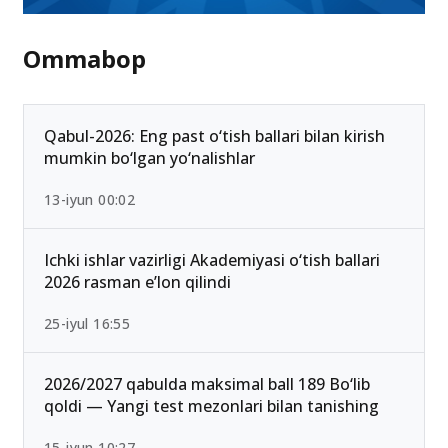
Ommabop
Qabul-2026: Eng past o‘tish ballari bilan kirish
mumkin bo‘lgan yo‘nalishlar
13-iyun 00:02
Ichki ishlar vazirligi Akademiyasi o‘tish ballari
2026 rasman e’lon qilindi
25-iyul 16:55
2026/2027 qabulda maksimal ball 189 Bo‘lib
qoldi — Yangi test mezonlari bilan tanishing
15-iyun 10:27