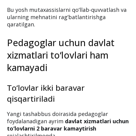
Bu yosh mutaxassislarni qo‘llab-quvvatlash va
ularning mehnatini rag‘batlantirishga
qaratilgan.
Pedagoglar uchun davlat
xizmatlari to‘lovlari ham
kamayadi
To‘lovlar ikki baravar
qisqartiriladi
Yangi tashabbus doirasida pedagoglar
foydalanadigan ayrim
davlat xizmatlari uchun
to‘lovlarni 2 baravar kamaytirish
rejalashtirilmoqda.