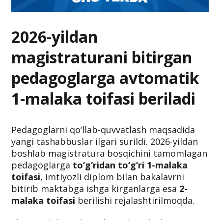
2026-yildan
magistraturani bitirgan
pedagoglarga avtomatik
1-malaka toifasi beriladi
Pedagoglarni qo‘llab-quvvatlash maqsadida
yangi tashabbuslar ilgari surildi. 2026-yildan
boshlab magistratura bosqichini tamomlagan
pedagoglarga
to‘g‘ridan to‘g‘ri 1-malaka
toifasi
, imtiyozli diplom bilan bakalavrni
bitirib maktabga ishga kirganlarga esa
2-
malaka toifasi
berilishi rejalashtirilmoqda.