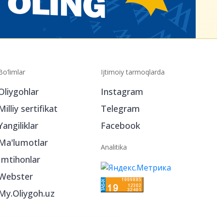
Bo‘limlar
Ijtimoiy tarmoqlarda
Oliygohlar
Instagram
Milliy sertifikat
Telegram
Yangiliklar
Facebook
Ma'lumotlar
Analitika
Imtihonlar
Webster
My.Oliygoh.uz