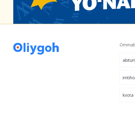
Ommabo
abitur
imtih
kvota