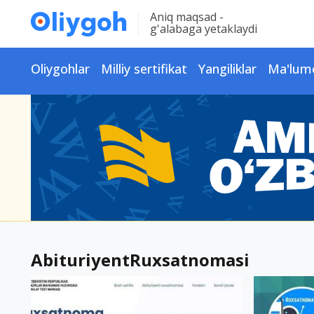
Aniq maqsad -
g'alabaga yetaklaydi
Oliygohlar
Milliy sertifikat
Yangiliklar
Ma'lum
AbituriyentRuxsatnomasi