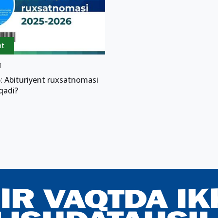
nt
1
: Abituriyent ruxsatnomasi
qadi?