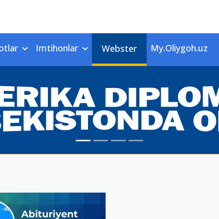
otlar
Imtihonlar
My.Oliygoh.uz
Webster