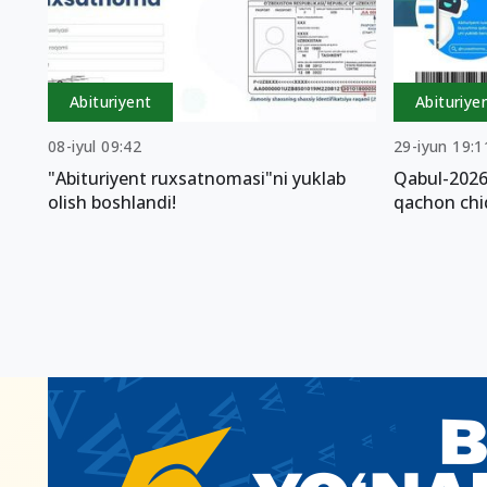
Abituriyent
Abituriye
08-iyul 09:42
29-iyun 19:1
"Abituriyent ruxsatnomasi"ni yuklab
Qabul-2026
olish boshlandi!
qachon chi