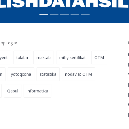
p teglar
iyent
talaba
maktab
milliy sertifikat
OTM
on
yotoqxona
statistika
nodavlat OTM
Qabul
informatika