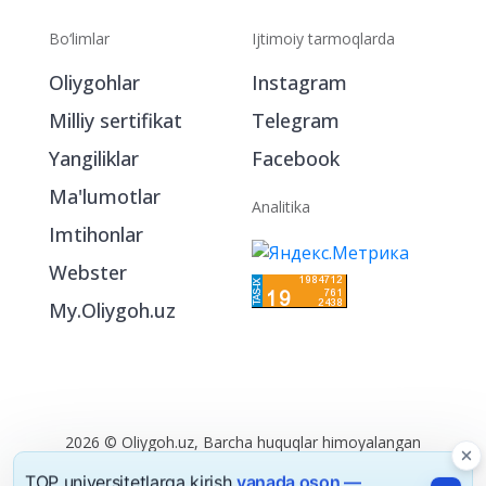
Bo‘limlar
Ijtimoiy tarmoqlarda
Oliygohlar
Instagram
Milliy sertifikat
Telegram
Yangiliklar
Facebook
Ma'lumotlar
Analitika
Imtihonlar
Webster
My.Oliygoh.uz
2026 © Oliygoh.uz, Barcha huquqlar himoyalangan
Reklama
/
Foydalanish shartlari
TOP universitetlarga kirish
yanada oson —