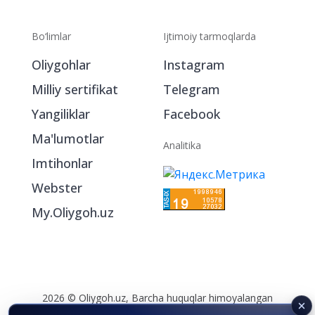
Bo‘limlar
Ijtimoiy tarmoqlarda
Oliygohlar
Instagram
Milliy sertifikat
Telegram
Yangiliklar
Facebook
Ma'lumotlar
Analitika
Imtihonlar
Webster
My.Oliygoh.uz
2026 © Oliygoh.uz, Barcha huquqlar himoyalangan