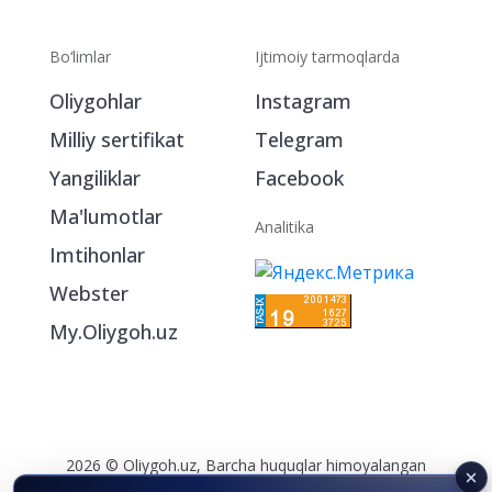
Bo‘limlar
Ijtimoiy tarmoqlarda
Oliygohlar
Instagram
Milliy sertifikat
Telegram
Yangiliklar
Facebook
Ma'lumotlar
Analitika
Imtihonlar
Webster
My.Oliygoh.uz
2026 © Oliygoh.uz, Barcha huquqlar himoyalangan