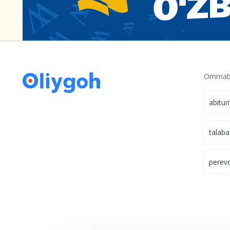
Ommabo
abitur
talaba
perev