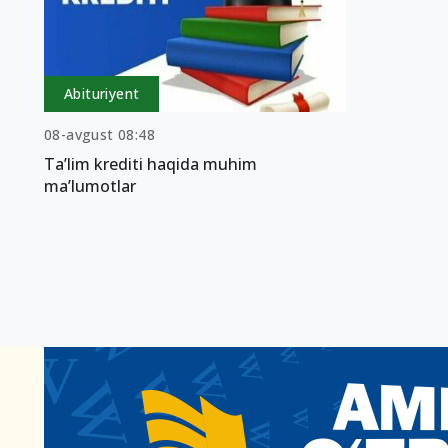
Abituriyent
08-avgust 08:48
Ta’lim krediti haqida muhim
ma’lumotlar