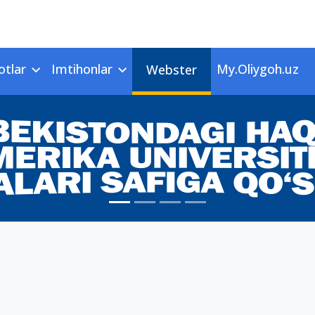
otlar
Imtihonlar
My.Oliygoh.uz
Webster