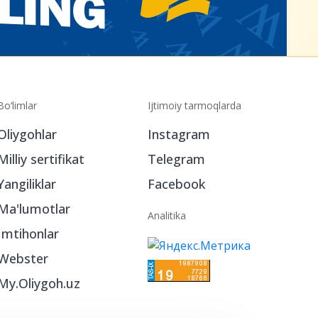
Bo‘limlar
Ijtimoiy tarmoqlarda
Oliygohlar
Instagram
Milliy sertifikat
Telegram
Yangiliklar
Facebook
Ma'lumotlar
Analitika
Imtihonlar
Webster
My.Oliygoh.uz