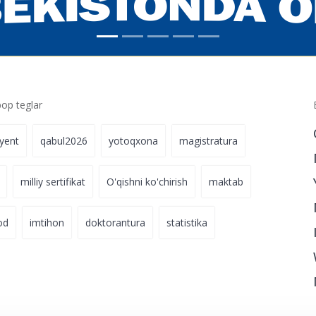
p teglar
iyent
qabul2026
yotoqxona
magistratura
milliy sertifikat
O'qishni ko'chirish
maktab
od
imtihon
doktorantura
statistika