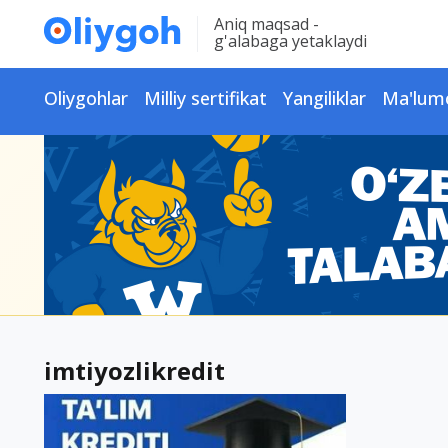
Aniq maqsad -
g'alabaga yetaklaydi
Oliygohlar
Milliy sertifikat
Yangiliklar
Ma'lum
imtiyozlikredit