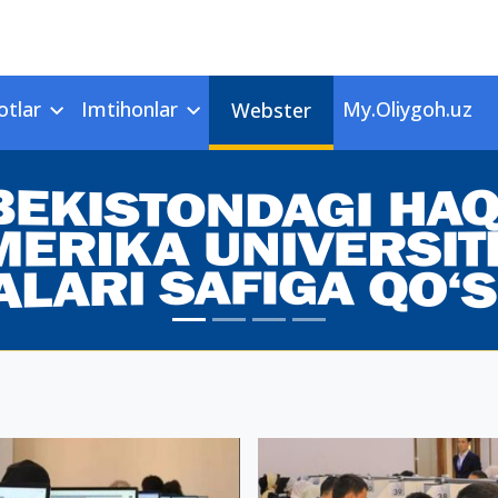
otlar
Imtihonlar
My.Oliygoh.uz
Webster