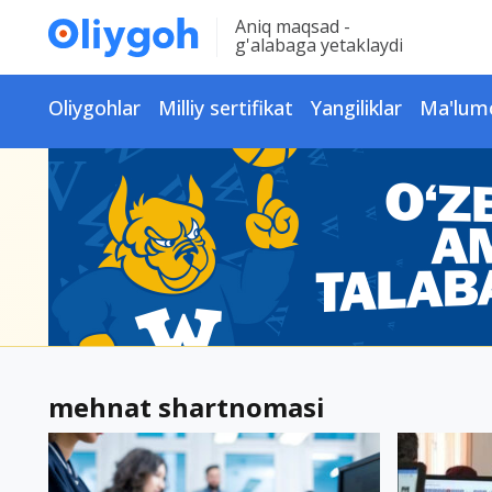
Aniq maqsad -
g'alabaga yetaklaydi
Oliygohlar
Milliy sertifikat
Yangiliklar
Ma'lum
mehnat shartnomasi