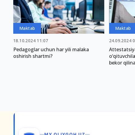
Maktab
Maktab
18.10.2024 11:07
24.09.2024 
Pedagoglar uchun har yili malaka
Attestatsi
oshirish shartmi?
o‘qituvchi
bekor qilin
MY.OLIYGOH.UZ