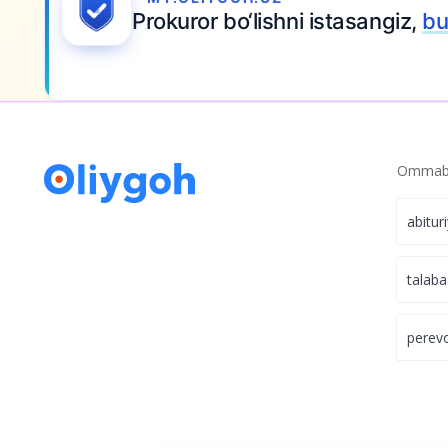
Prokuror bo‘lishni istasangiz,
bu
Ommabo
abitur
talaba
perev