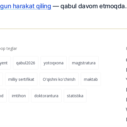
gun harakat qiling
— qabul davom etmoqda.
p teglar
iyent
qabul2026
yotoqxona
magistratura
milliy sertifikat
O'qishni ko'chirish
maktab
od
imtihon
doktorantura
statistika