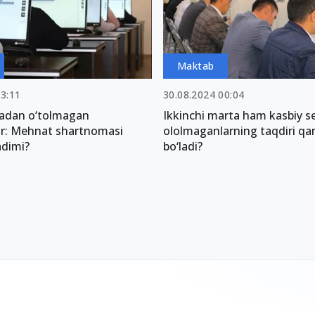
Maktab
03:11
30.08.2024 00:04
yadan o‘tolmagan
Ikkinchi marta ham kasbiy se
lar: Mehnat shartnomasi
ololmaganlarning taqdiri qa
adimi?
bo‘ladi?