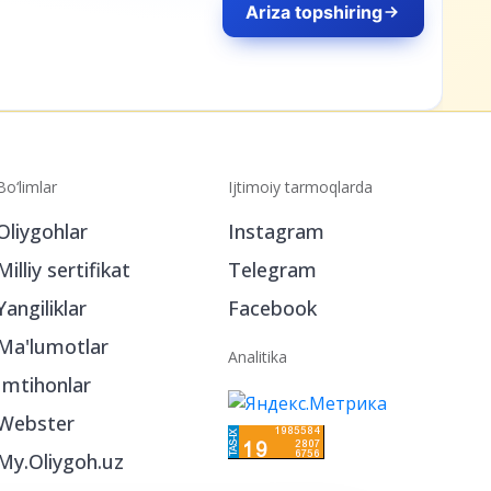
Ariza topshiring
Bo‘limlar
Ijtimoiy tarmoqlarda
Oliygohlar
Instagram
Milliy sertifikat
Telegram
Yangiliklar
Facebook
Ma'lumotlar
Analitika
Imtihonlar
Webster
My.Oliygoh.uz