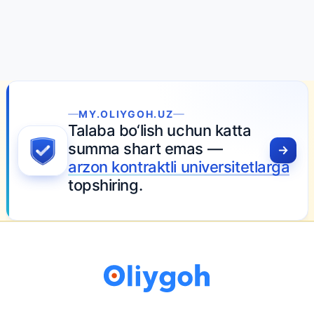
MY.OLIYGOH.UZ
Talaba bo‘lish uchun katta
summa shart emas —
arzon kontraktli universitetlarga
topshiring.