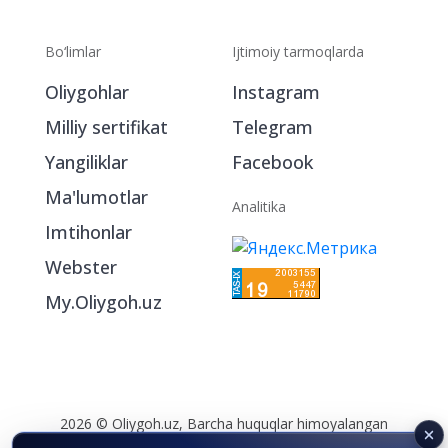
Bo‘limlar
Ijtimoiy tarmoqlarda
Oliygohlar
Instagram
Milliy sertifikat
Telegram
Yangiliklar
Facebook
Ma'lumotlar
Analitika
Imtihonlar
Webster
My.Oliygoh.uz
2026 © Oliygoh.uz, Barcha huquqlar himoyalangan