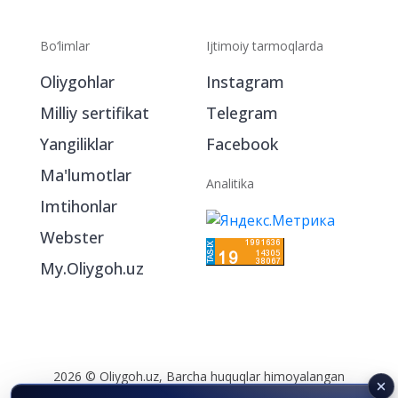
Bo‘limlar
Ijtimoiy tarmoqlarda
Oliygohlar
Instagram
Milliy sertifikat
Telegram
Yangiliklar
Facebook
Ma'lumotlar
Analitika
Imtihonlar
Webster
My.Oliygoh.uz
2026 © Oliygoh.uz, Barcha huquqlar himoyalangan