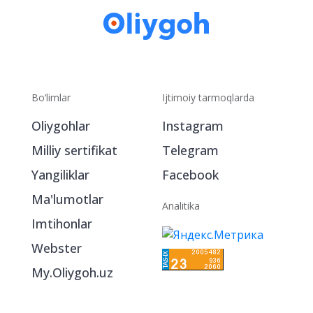
Bo‘limlar
Ijtimoiy tarmoqlarda
Oliygohlar
Instagram
Milliy sertifikat
Telegram
Yangiliklar
Facebook
Ma'lumotlar
Analitika
Imtihonlar
Webster
My.Oliygoh.uz