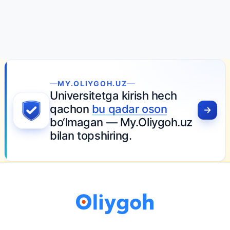
MY.OLIYGOH.UZ
Universitetga kirish hech
qachon
bu qadar oson
bo‘lmagan — My.Oliygoh.uz
bilan topshiring.