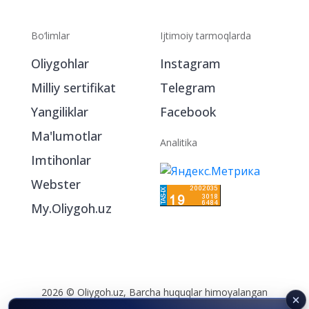
Bo‘limlar
Ijtimoiy tarmoqlarda
Oliygohlar
Instagram
Milliy sertifikat
Telegram
Yangiliklar
Facebook
Ma'lumotlar
Analitika
Imtihonlar
Webster
My.Oliygoh.uz
2026 © Oliygoh.uz, Barcha huquqlar himoyalangan