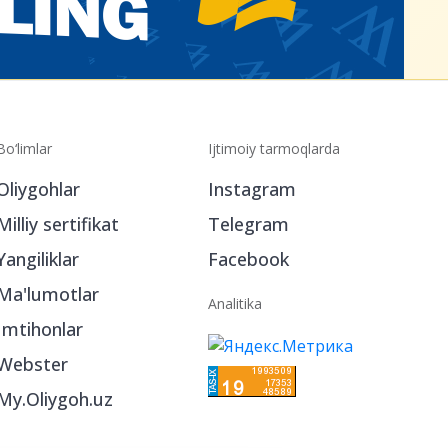
Bo‘limlar
Ijtimoiy tarmoqlarda
Oliygohlar
Instagram
Milliy sertifikat
Telegram
Yangiliklar
Facebook
Ma'lumotlar
Analitika
Imtihonlar
Webster
My.Oliygoh.uz