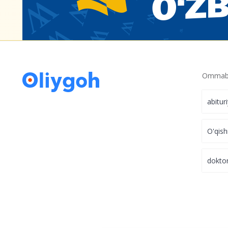
Ommabo
abitur
O'qish
dokto