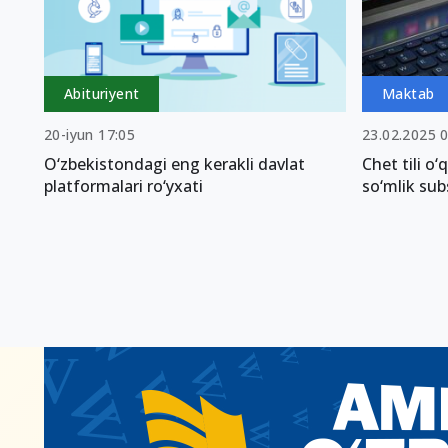
Abituriyent
Maktab
20-iyun 17:05
23.02.2025 
O‘zbekistondagi eng kerakli davlat
Chet tili o‘
platformalari ro‘yxati
so‘mlik subs