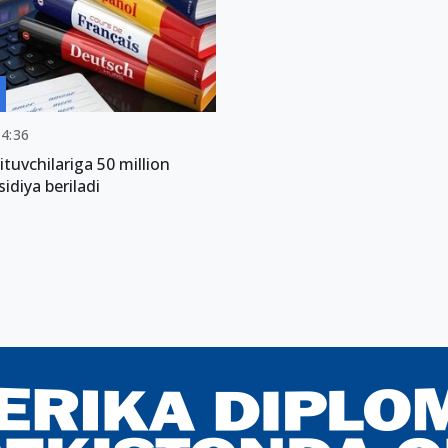
04:36
qituvchilariga 50 million
idiya beriladi