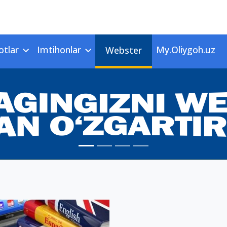
otlar
Imtihonlar
My.Oliygoh.uz
Webster