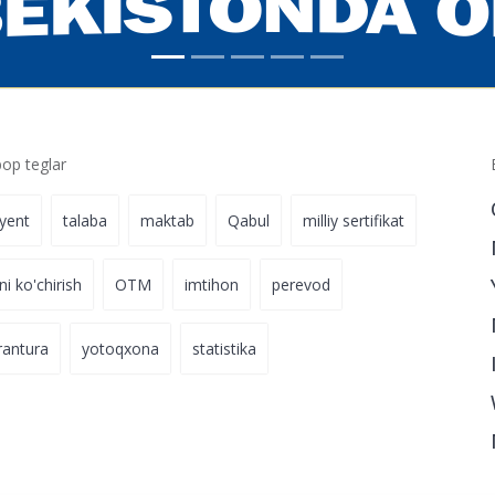
p teglar
iyent
talaba
maktab
Qabul
milliy sertifikat
ni ko'chirish
OTM
imtihon
perevod
rantura
yotoqxona
statistika