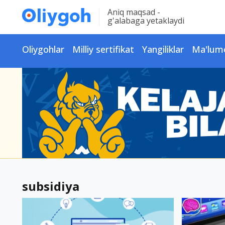
Aniq maqsad -
g'alabaga yetaklaydi
Oliygohlar
Milliy sertifikat
Yangiliklar
Ma'lum
subsidiya