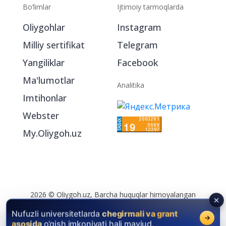
Bo‘limlar
Ijtimoiy tarmoqlarda
Oliygohlar
Instagram
Milliy sertifikat
Telegram
Yangiliklar
Facebook
Ma'lumotlar
Analitika
Imtihonlar
Webster
My.Oliygoh.uz
2026 © Oliygoh.uz, Barcha huquqlar himoyalangan
Reklama
/
Foydalanish shartlari
Nufuzli universitetlarda
chegirmali va grant
asosida
o‘qish imkoniyati hali mavjud.