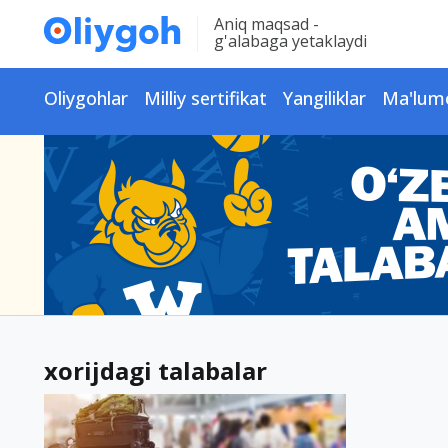
Aniq maqsad -
g'alabaga yetaklaydi
Oliygohlar
Milliy sertifikat
Yangiliklar
Ma'lum
xorijdagi talabalar