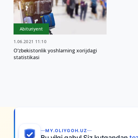
Abituriyent
1.06.2021 11:10
O‘zbekistonlik yoshlarning xorijdagi
statistikasi
MY.OLIYGOH.UZ
Bu yilgi qabul Siz kutgandan
te