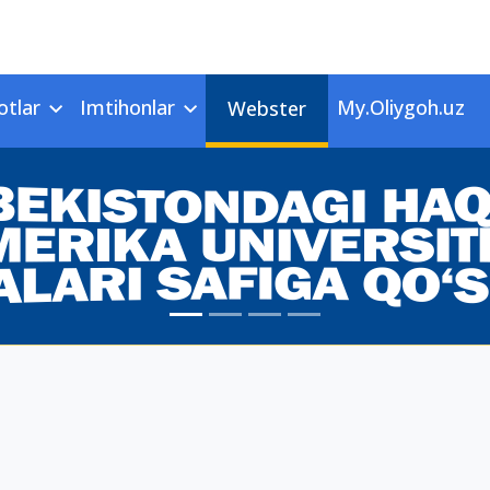
otlar
Imtihonlar
My.Oliygoh.uz
Webster