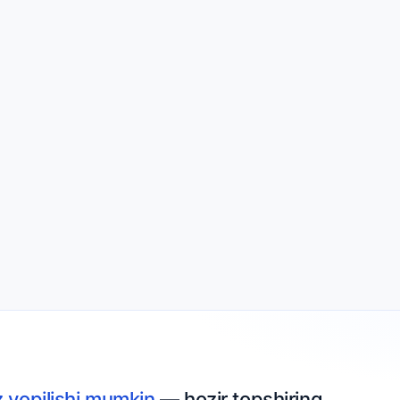
z yopilishi mumkin
— hozir topshiring.