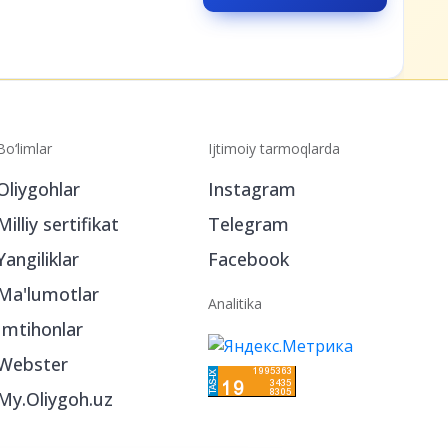
Bo‘limlar
Ijtimoiy tarmoqlarda
Oliygohlar
Instagram
Milliy sertifikat
Telegram
Yangiliklar
Facebook
Ma'lumotlar
Analitika
Imtihonlar
Webster
My.Oliygoh.uz