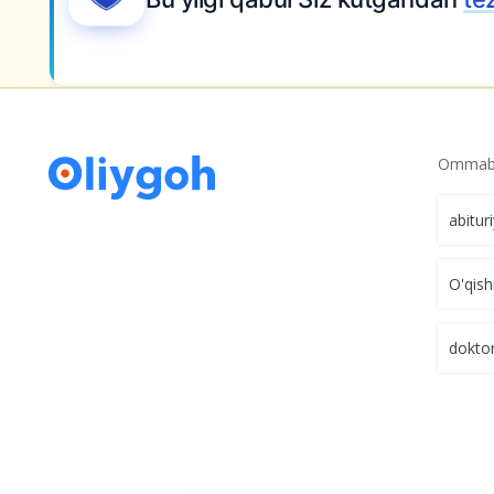
Ommabo
abitur
O'qish
dokto