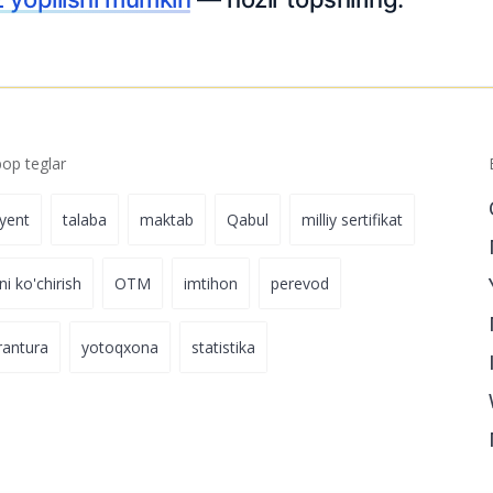
p teglar
iyent
talaba
maktab
Qabul
milliy sertifikat
ni ko'chirish
OTM
imtihon
perevod
rantura
yotoqxona
statistika