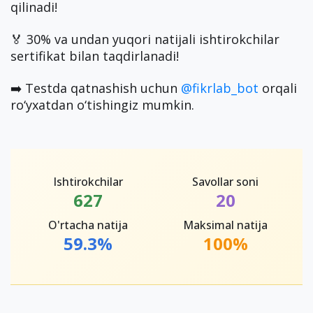
qilinadi!
🏅 30% va undan yuqori natijali ishtirokchilar
sertifikat bilan taqdirlanadi!
➡️ Testda qatnashish uchun
@fikrlab_bot
orqali
ro‘yxatdan o‘tishingiz mumkin.
Ishtirokchilar
Savollar soni
627
20
O'rtacha natija
Maksimal natija
59.3%
100%