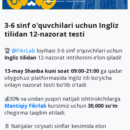
3-6 sinf o'quvchilari uchun Ingliz
tilidan 12-nazorat testi
🏆
@FikrLab
loyihasi 3-6 sinf o'quvchilari uchun
Ingliz tilidan
12-nazorat imtihonini eʼlon qiladi!
13-may Shanba kuni soat 09:00-21:00
ga qadar
oliygoh.uz platformasida Ingliz tili bo'yicha
onlayn nazorat testi bo'lib o'tadi.
💰30% va undan yuqori natijali ishtirokchilarga
Mantiqiy Fikrlab
kursimiz uchun
30,000 so'm
chegirma taqdim etiladi.
📄 Natijalar ro'yxati sinflar kesimida elon