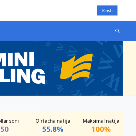
Kirish
llar soni
O'rtacha natija
Maksimal natija
50
55.8%
100%