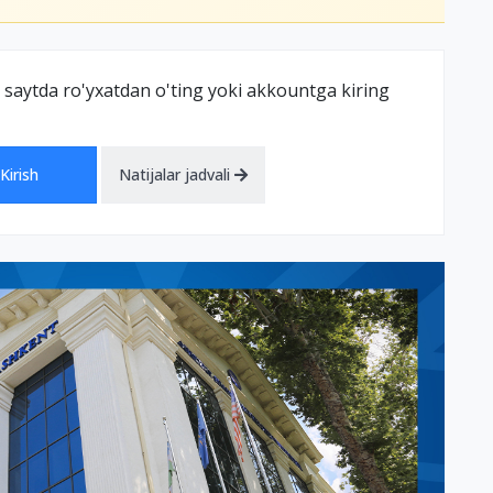
 saytda ro'yxatdan o'ting yoki akkountga kiring
Kirish
Natijalar jadvali