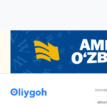
Ommabo
abitur