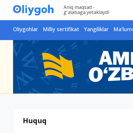
Aniq maqsad -
g'alabaga yetaklaydi
Oliygohlar
Milliy sertifikat
Yangiliklar
Ma'lum
Huquq