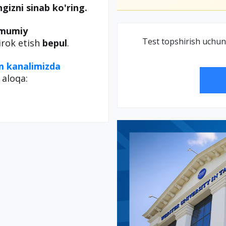
ngizni sinab ko'ring.
umumiy
Test topshirish uchun
irok etish
bepul
.
m kanalimizda
 aloqa: