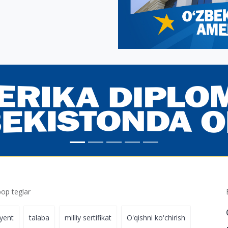
p teglar
iyent
talaba
milliy sertifikat
O'qishni ko'chirish