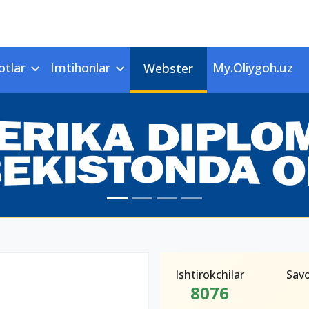
otlar
Imtihonlar
My.Oliygoh.uz
Webster
Ishtirokchilar
Savo
8076