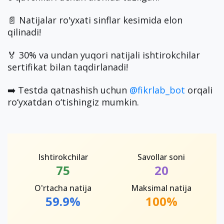
📄 Natijalar ro'yxati sinflar kesimida elon
qilinadi!
🏅 30% va undan yuqori natijali ishtirokchilar
sertifikat bilan taqdirlanadi!
➡️ Testda qatnashish uchun
@fikrlab_bot
orqali
ro‘yxatdan o‘tishingiz mumkin.
Ishtirokchilar
Savollar soni
75
20
O'rtacha natija
Maksimal natija
59.9%
100%