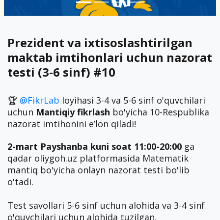
Prezident va ixtisoslashtirilgan
maktab imtihonlari uchun nazorat
testi (3-6 sinf) #10
🏆
@FikrLab
loyihasi 3-4 va 5-6 sinf o'quvchilari
uchun
Mantiqiy fikrlash
bo'yicha 10-Respublika
nazorat imtihonini eʼlon qiladi!
2-mart Payshanba kuni soat 11:00-20:00
ga
qadar oliygoh.uz platformasida Matematik
mantiq bo'yicha onlayn nazorat testi bo'lib
o'tadi.
Test savollari 5-6 sinf uchun alohida va 3-4 sinf
o'quvchilari uchun alohida tuzilgan.