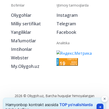
Bo‘limlar
Ijtimoiy tarmoqlarda
Oliygohlar
Instagram
Milliy sertifikat
Telegram
Yangiliklar
Facebook
Ma'lumotlar
Analitika
Imtihonlar
Webster
My.Oliygoh.uz
2026 © Oliygoh.uz, Barcha huquqlar himoyalangan
Reklama
/
Foydalanish shartlari
Hamyonbop kontrakt asosida
TOP yo‘nalishlarda