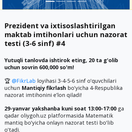
Prezident va ixtisoslashtirilgan
maktab imtihonlari uchun nazorat
testi (3-6 sinf) #4
Yutuqli tanlovda ishtirok eting, 20 ta g'olib
uchun sovrin 600,000 so'm!
🏆
@FikrLab
loyihasi 3-4-5-6 sinf o'quvchilari
uchun
Mantiqiy fikrlash
bo'yicha 4-Respublika
nazorat imtihonini eʼlon qiladi!
29-yanvar yakshanba kuni soat 13:00-17:00
ga
qadar oliygoh.uz platformasida Matematik
mantiq bo'yicha onlayn nazorat testi bo'lib
o'tadi.