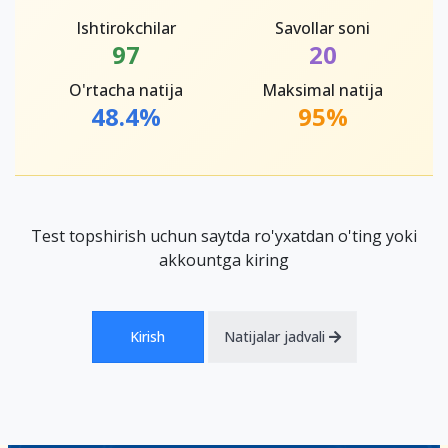
Ishtirokchilar
Savollar soni
97
20
O'rtacha natija
Maksimal natija
48.4%
95%
Test topshirish uchun saytda ro'yxatdan o'ting yoki
akkountga kiring
Kirish
Natijalar jadvali