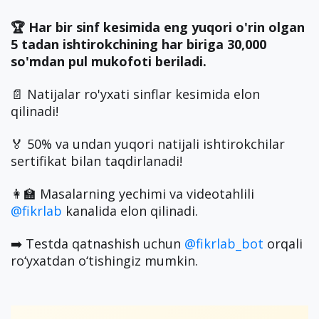
🏆 Har bir sinf kesimida eng yuqori o'rin olgan
5 tadan ishtirokchining har biriga 30,000
so'mdan pul mukofoti beriladi.
📄 Natijalar ro'yxati sinflar kesimida elon
qilinadi!
🏅 50% va undan yuqori natijali ishtirokchilar
sertifikat bilan taqdirlanadi!
👩‍🏫 Masalarning yechimi va videotahlili
@fikrlab
kanalida elon qilinadi.
➡️ Testda qatnashish uchun
@fikrlab_bot
orqali
ro‘yxatdan o‘tishingiz mumkin.