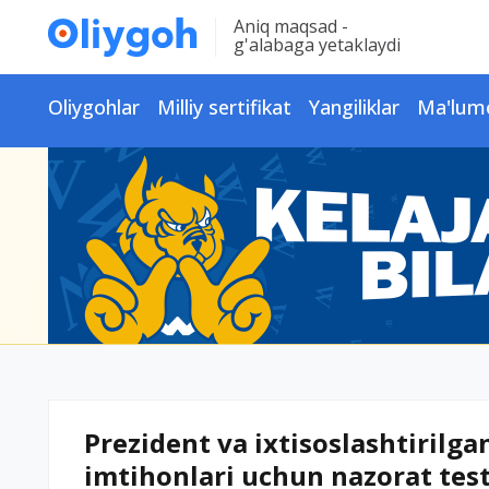
Aniq maqsad -
g'alabaga yetaklaydi
Oliygohlar
Milliy sertifikat
Yangiliklar
Ma'lum
Prezident va ixtisoslashtirilg
imtihonlari uchun nazorat testi