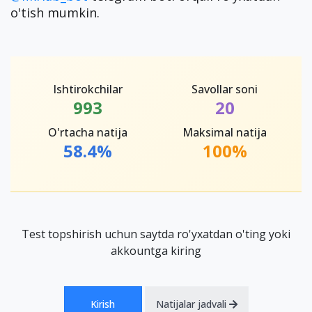
o'tish mumkin.
Ishtirokchilar
Savollar soni
993
20
O'rtacha natija
Maksimal natija
58.4%
100%
Test topshirish uchun saytda ro'yxatdan o'ting yoki
akkountga kiring
Kirish
Natijalar jadvali