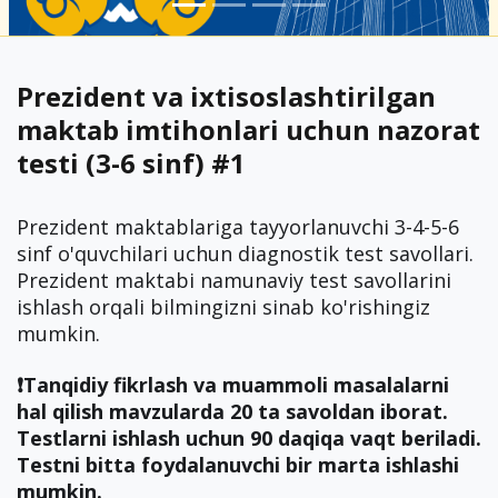
Prezident va ixtisoslashtirilgan
maktab imtihonlari uchun nazorat
testi (3-6 sinf) #1
Prezident maktablariga tayyorlanuvchi 3-4-5-6
sinf o'quvchilari uchun diagnostik test savollari.
Prezident maktabi namunaviy test savollarini
ishlash orqali bilmingizni sinab ko'rishingiz
mumkin.
❗️Tanqidiy fikrlash va muammoli masalalarni
hal qilish mavzularda 20 ta savoldan iborat.
Testlarni ishlash uchun 90 daqiqa vaqt beriladi.
Testni bitta foydalanuvchi bir marta ishlashi
mumkin.