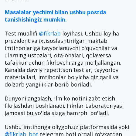
Masalalar yechimi bilan ushbu postda
tanishishingiz mumkin.
Test muallifi
@fikrlab
loyihasi. Ushbu loyiha
prezident va ixtisoslashtirilgan maktab
imtihonlariga tayyorlanuvchi o'quvchilar va
ularning ustozlari, ota-onalari, qolaversa
tafakkur uchun fikrlovchilarga mo'ljallangan.
Kanalda davriy repetitson testlar, tayyorlov
materiallari, imtihonlar bo'yicha qiziqarli va
dolzarb yangiliklar berib boriladi.
Dunyoni angalash, ilm koinotini zabt etish
fikrlashdan boshlanadi. Fikrlar Laboratoriyasi
jamoasi bu yo'lda sizga hamroh bo'ladi.
Ushbu imtihonga oliygoh.uz platformasida yoki
@fikrlab_bot
telegram boti orqali ro'yxatdan