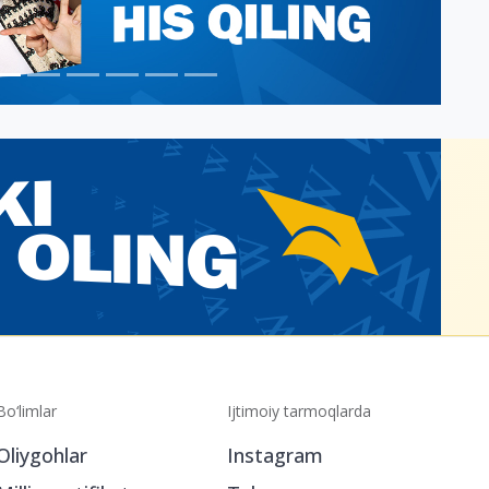
Bo‘limlar
Ijtimoiy tarmoqlarda
Oliygohlar
Instagram