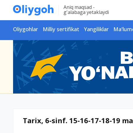
Aniq maqsad -
g'alabaga yetaklaydi
Oliygohlar
Milliy sertifikat
Yangiliklar
Ma'lum
Tarix, 6-sinf. 15-16-17-18-19 m