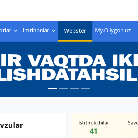
otlar
Imtihonlar
My.Oliygoh.uz
Webster
Ishtirokchilar
Savo
avzular
41