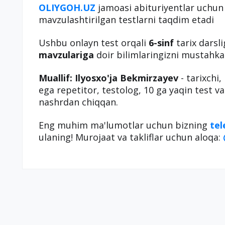
OLIYGOH.UZ
jamoasi abituriyentlar uchu
mavzulashtirilgan testlarni taqdim etadi
Ushbu onlayn test orqali
6-sinf
tarix darsl
mavzulariga
doir bilimlaringizni mustah
Muallif: Ilyosxo'ja Bekmirzayev
- tarixchi,
ega repetitor, testolog, 10 ga yaqin test va
nashrdan chiqqan.
Eng muhim ma'lumotlar uchun bizning
te
ulaning! Murojaat va takliflar uchun aloqa: