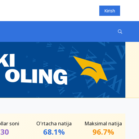
Kirish
llar soni
O'rtacha natija
Maksimal natija
30
68.1%
96.7%