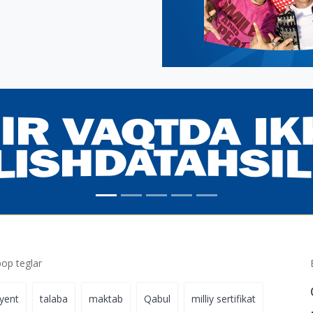
p teglar
iyent
talaba
maktab
Qabul
milliy sertifikat