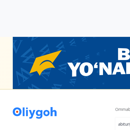
Ommabo
abitur