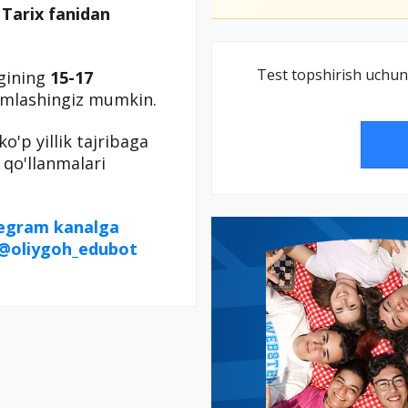
n
Tarix fanidan
Test topshirish uchun
igining
15-17
kamlashingiz mumkin.
 ko'p yillik tajribaga
 qo'llanmalari
legram kanalga
@oliygoh_edubot