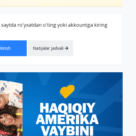
 saytda ro'yxatdan o'ting yoki akkountga kiring
Kirish
Natijalar jadvali