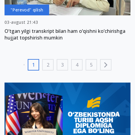
"Perevod" qilish
03-avgust 21:43
O‘tgan yilgi transkript bilan ham o‘qishni ko‘chirishga
hujjat topshirish mumkin
1
2
3
4
5