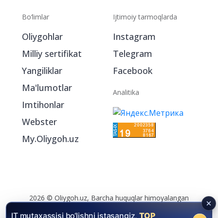
Bo‘limlar
Ijtimoiy tarmoqlarda
Oliygohlar
Instagram
Milliy sertifikat
Telegram
Yangiliklar
Facebook
Ma'lumotlar
Analitika
Imtihonlar
Webster
My.Oliygoh.uz
2026 © Oliygoh.uz, Barcha huquqlar himoyalangan
Reklama
/
Foydalanish shartlari
IT mutaxassisi bo‘lishni istasangiz,
TOP