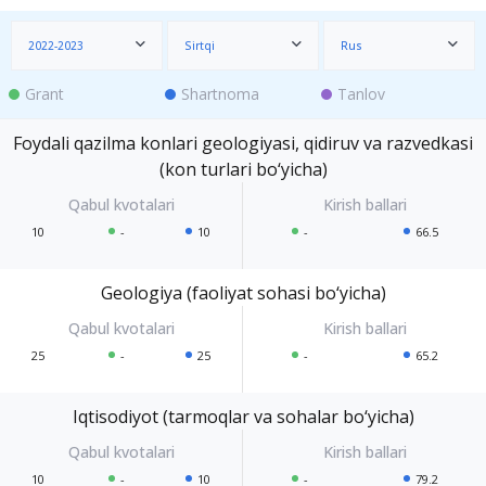
2022-2023
Sirtqi
Rus
Grant
Shartnoma
Tanlov
Foydali qazilma konlari geologiyasi, qidiruv va razvedkasi
(kon turlari bo‘yicha)
10
-
10
-
66.5
Geologiya (faoliyat sohasi bo‘yicha)
25
-
25
-
65.2
Iqtisodiyot (tarmoqlar va sohalar bo‘yicha)
10
-
10
-
79.2