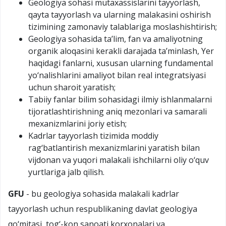
Geologiya sohasi mutaxassislarini tayyorlash,
qayta tayyorlash va ularning malakasini oshirish
tizimining zamonaviy talablariga moslashishtirish;
Geologiya sohasida taʼlim, fan va amaliyotning
organik aloqasini kerakli darajada taʼminlash, Yer
haqidagi fanlarni, xususan ularning fundamental
yo‘nalishlarini amaliyot bilan real integratsiyasi
uchun sharoit yaratish;
Tabiiy fanlar bilim sohasidagi ilmiy ishlanmalarni
tijoratlashtirishning aniq mezonlari va samarali
mexanizmlarini joriy etish;
Kadrlar tayyorlash tizimida moddiy
rag‘batlantirish mexanizmlarini yaratish bilan
vijdonan va yuqori malakali ishchilarni oliy o‘quv
yurtlariga jalb qilish.
GFU
- bu geologiya sohasida malakali kadrlar
tayyorlash uchun respublikaning davlat geologiya
qo‘mitasi, tog‘-kon sanoati korxonalari va