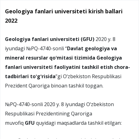
Geologiya fanlari universiteti kirish ballari
2022
Geologiya fanlari universiteti (GFU)
2020 y. 8
iyundagi №PQ-4740-sonli “
Davlat geologiya va
mineral resurslar qoʻmitasi tizimida Geologiya
fanlari universiteti faoliyatini tashkil etish chora-
tadbirlari toʻgʻrisida
”gi O‘zbekiston Respublikasi
Prezident Qaroriga binoan tashkil topgan.
№PQ-4740-sonli 2020 y. 8 iyundagi O‘zbekiston
Respublikasi Prezidentining Qaroriga
muvofiq
GFU
quyidagi maqsadlarda tashkil etilgan: