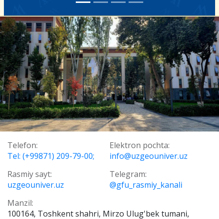
Telefon:
Elektron pochta:
Tel: (+99871) 209-79-00;
info@uzgeouniver.uz
Rasmiy sayt:
Telegram:
uzgeouniver.uz
@gfu_rasmiy_kanali
Manzil:
100164, Toshkent shahri, Mirzo Ulug'bek tumani,