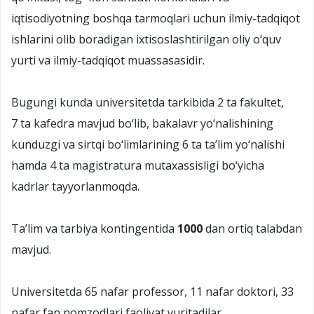
iqtisodiyotning boshqa tarmoqlari uchun ilmiy-tadqiqot
ishlarini olib boradigan ixtisoslashtirilgan oliy o‘quv
yurti va ilmiy-tadqiqot muassasasidir.
Bugungi kunda universitetda tarkibida 2 ta fakultet,
7 ta kafedra mavjud bo‘lib, bakalavr yo‘nalishining
kunduzgi va sirtqi bo‘limlarining 6 ta taʼlim yo‘nalishi
hamda 4 ta magistratura mutaxassisligi bo‘yicha
kadrlar tayyorlanmoqda.
Taʼlim va tarbiya kontingentida
1000
dan ortiq talabdan
mavjud.
Universitetda 65 nafar professor, 11 nafar doktori, 33
nafar fan nomzodlari faoliyat yuritadilar.