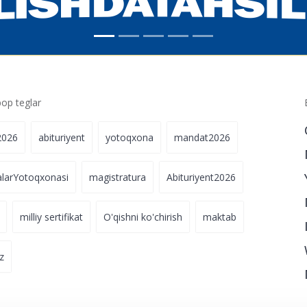
p teglar
2026
abituriyent
yotoqxona
mandat2026
alarYotoqxonasi
magistratura
Abituriyent2026
milliy sertifikat
O'qishni ko'chirish
maktab
z