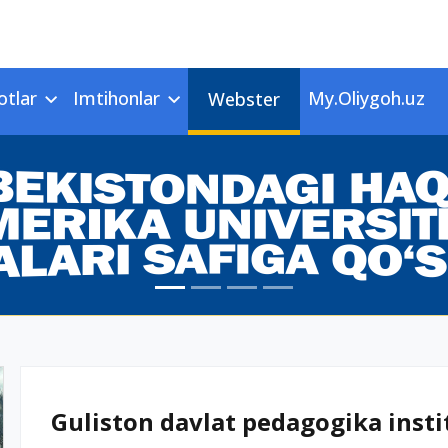
otlar
Imtihonlar
My.Oliygoh.uz
Webster
Guliston davlat pedagogika instit