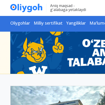
Aniq maqsad -
g'alabaga yetaklaydi
Oliygohlar
Milliy sertifikat
Yangiliklar
Ma'lum