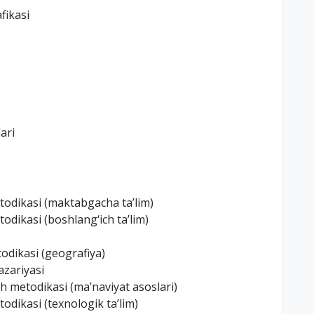
fikasi
ari
etodikasi (maktabgacha ta’lim)
todikasi (boshlang‘ich ta’lim)
todikasi (geografiya)
azariyasi
sh metodikasi (ma’naviyat asoslari)
todikasi (texnologik ta’lim)