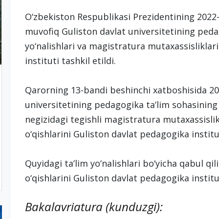
O‘zbekiston Respublikasi Prezidentining 2022-
muvofiq Guliston davlat universitetining peda
yo‘nalishlari va magistratura mutaxassisliklar
instituti tashkil etildi.
Qarorning 13-bandi beshinchi xatboshisida 202
universitetining pedagogika ta’lim sohasining b
negizidagi tegishli magistratura mutaxassislik
o‘qishlarini Guliston davlat pedagogika institu
Quyidagi ta’lim yo‘nalishlari bo‘yicha qabul qi
o‘qishlarini Guliston davlat pedagogika instit
Bakalavriatura (kunduzgi):