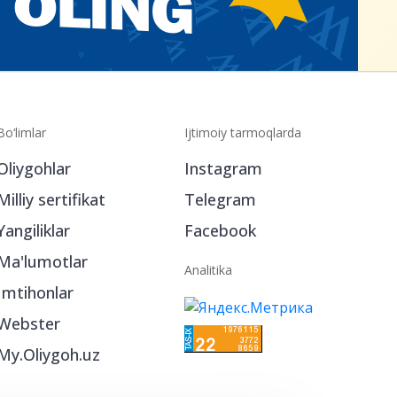
Bo‘limlar
Ijtimoiy tarmoqlarda
Oliygohlar
Instagram
Milliy sertifikat
Telegram
Yangiliklar
Facebook
Ma'lumotlar
Analitika
Imtihonlar
Webster
My.Oliygoh.uz