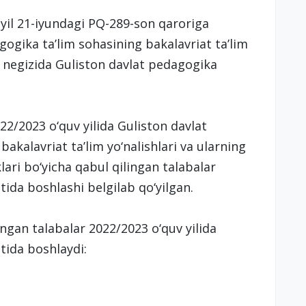
yil 21-iyundagi PQ-289-son qaroriga
gogika ta’lim sohasining bakalavriat ta’lim
i negizida Guliston davlat pedagogika
2/2023 o‘quv yilida Guliston davlat
akalavriat ta’lim yo‘nalishlari va ularning
lari bo‘yicha qabul qilingan talabalar
tida boshlashi belgilab qo‘yilgan.
lingan talabalar 2022/2023 o‘quv yilida
utida boshlaydi: