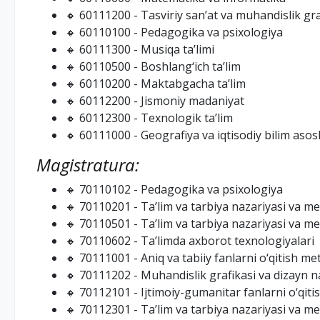
🔸 60111200 - Tasviriy san’at va muhandislik gra
🔸 60110100 - Pedagogika va psixologiya
🔸 60111300 - Musiqa ta’limi
🔸 60110500 - Boshlang‘ich ta’lim
🔸 60110200 - Maktabgacha ta’lim
🔸 60112200 - Jismoniy madaniyat
🔸 60112300 - Texnologik ta’lim
🔸 60111000 - Geografiya va iqtisodiy bilim asosl
Magistratura:
🔸 70110102 - Pedagogika va psixologiya
🔸 70110201 - Ta’lim va tarbiya nazariyasi va m
🔸 70110501 - Ta’lim va tarbiya nazariyasi va me
🔸 70110602 - Ta’limda axborot texnologiyalari
🔸 70111001 - Aniq va tabiiy fanlarni o‘qitish me
🔸 70111202 - Muhandislik grafikasi va dizayn n
🔸 70112101 - Ijtimoiy-gumanitar fanlarni o‘qiti
🔸 70112301 - Ta’lim va tarbiya nazariyasi va me