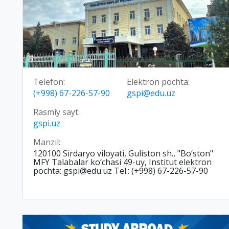
Telefon:
Elektron pochta:
(+998) 67-226-57-90
gspi@edu.uz
Rasmiy sayt:
gspi.uz
Manzil:
120100 Sirdaryo viloyati, Guliston sh., "Bo‘ston"
MFY Talabalar ko‘chasi 49-uy, Institut elektron
pochta: gspi@edu.uz Tel.: (+998) 67-226-57-90