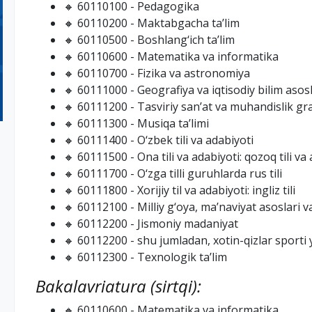
🔸 60110100 - Pedagogika
🔸 60110200 - Maktabgacha ta’lim
🔸 60110500 - Boshlang‘ich ta’lim
🔸 60110600 - Matematika va informatika
🔸 60110700 - Fizika va astronomiya
🔸 60111000 - Geografiya va iqtisodiy bilim asosl
🔸 60111200 - Tasviriy san’at va muhandislik gra
🔸 60111300 - Musiqa ta’limi
🔸 60111400 - O‘zbek tili va adabiyoti
🔸 60111500 - Ona tili va adabiyoti: qozoq tili va
🔸 60111700 - O‘zga tilli guruhlarda rus tili
🔸 60111800 - Xorijiy til va adabiyoti: ingliz tili
🔸 60112100 - Milliy g‘oya, ma’naviyat asoslari v
🔸 60112200 - Jismoniy madaniyat
🔸 60112200 - shu jumladan, xotin-qizlar sporti y
🔸 60112300 - Texnologik ta’lim
Bakalavriatura (sirtqi):
🔸 60110600 - Matematika va informatika