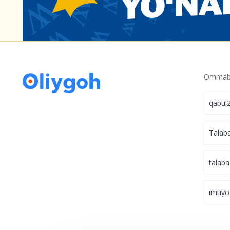
Ommabo
qabul
Talab
talaba
imtiyo