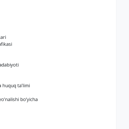
ari
fikasi
 adabiyoti
a huquq ta’limi
o‘nalishi bo‘yicha