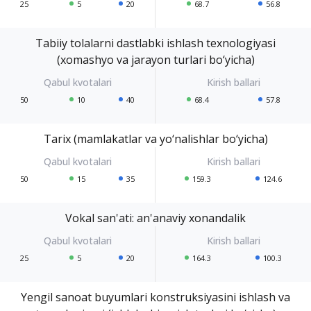
25
5
20
68.7
56.8
Tabiiy tolalarni dastlabki ishlash texnologiyasi
(xomashyo va jarayon turlari bo‘yicha)
50
10
40
68.4
57.8
Tarix (mamlakatlar va yo‘nalishlar bo‘yicha)
50
15
35
159.3
124.6
Vokal san'ati: an'anaviy xonandalik
25
5
20
164.3
100.3
Yengil sanoat buyumlari konstruksiyasini ishlash va