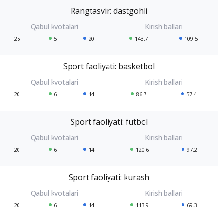
Rangtasvir: dastgohli
25
5
20
143.7
109.5
Sport faoliyati: basketbol
20
6
14
86.7
57.4
Sport faoliyati: futbol
20
6
14
120.6
97.2
Sport faoliyati: kurash
20
6
14
113.9
69.3