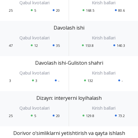
25
5
20
168.5
80.6
Davolash ishi
47
12
35
153.8
140.3
Davolash ishi-Guliston shahri
3
3
-
132
-
Dizayn: interyerni loyihalash
25
5
20
129.8
73.2
Dorivor o‘simliklarni yetishtirish va qayta ishlash