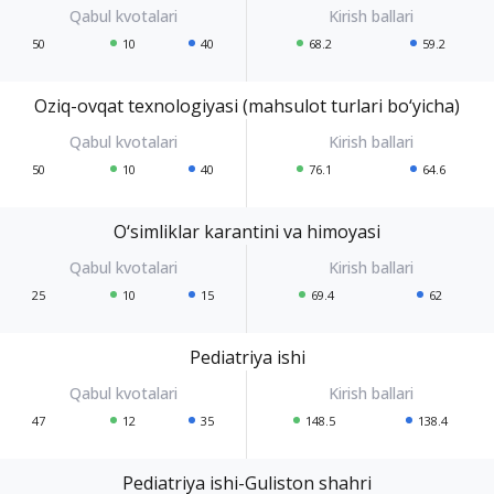
50
10
40
68.2
59.2
Oziq-ovqat texnologiyasi (mahsulot turlari bo‘yicha)
50
10
40
76.1
64.6
O‘simliklar karantini va himoyasi
25
10
15
69.4
62
Pediatriya ishi
47
12
35
148.5
138.4
Pediatriya ishi-Guliston shahri