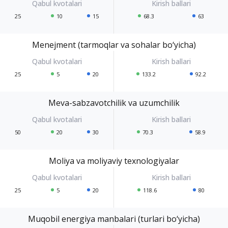
25
10
15
68.3
63
Menejment (tarmoqlar va sohalar bo‘yicha)
25
5
20
133.2
92.2
Meva-sabzavotchilik va uzumchilik
50
20
30
70.3
58.9
Moliya va moliyaviy texnologiyalar
25
5
20
118.6
80
Muqobil energiya manbalari (turlari bo‘yicha)