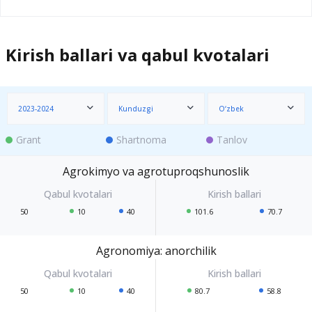
Kirish ballari va qabul kvotalari
2023-2024
Kunduzgi
O‘zbek
Grant
Shartnoma
Tanlov
Agrokimyo va agrotuproqshunoslik
50
10
40
101.6
70.7
Agronomiya: anorchilik
50
10
40
80.7
58.8