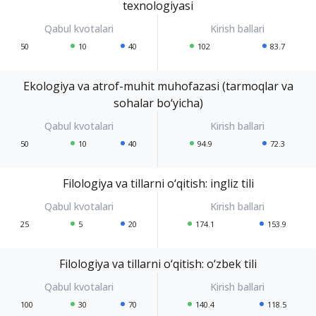
texnologiyasi
50
10
40
102
83.7
Ekologiya va atrof-muhit muhofazasi (tarmoqlar va
sohalar bo‘yicha)
50
10
40
94.9
72.3
Filologiya va tillarni o‘qitish: ingliz tili
25
5
20
174.1
153.9
Filologiya va tillarni o‘qitish: o‘zbek tili
100
30
70
140.4
118.5