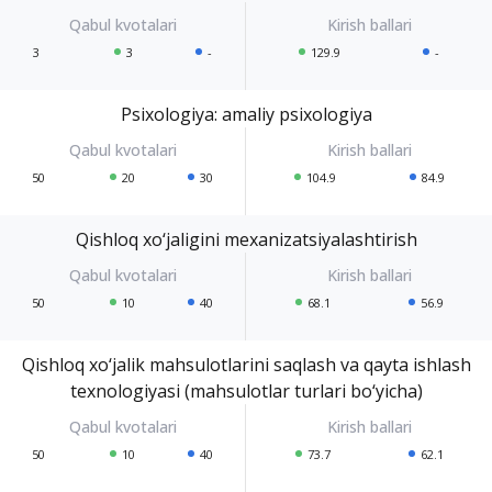
3
3
-
129.9
-
Psixologiya: amaliy psixologiya
50
20
30
104.9
84.9
Qishloq xo‘jaligini mexanizatsiyalashtirish
50
10
40
68.1
56.9
Qishloq xo‘jalik mahsulotlarini saqlash va qayta ishlash
texnologiyasi (mahsulotlar turlari bo‘yicha)
50
10
40
73.7
62.1