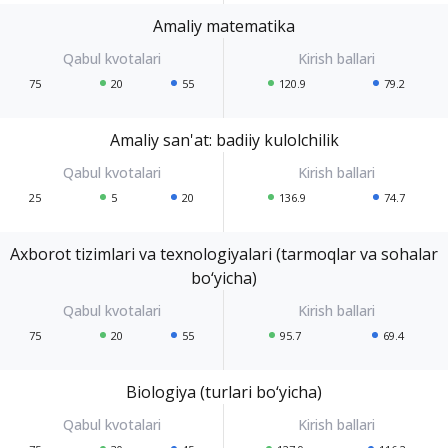
Amaliy matematika
75
20
55
120.9
79.2
Amaliy san'at: badiiy kulolchilik
25
5
20
136.9
74.7
Axborot tizimlari va texnologiyalari (tarmoqlar va sohalar
bo‘yicha)
75
20
55
95.7
69.4
Biologiya (turlari bo‘yicha)