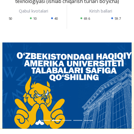
texnologiyasi (ishlab chiqarish turlari bo‘yicha)
50
10
40
69.6
59.7