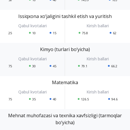
Issiqxona xo‘jaligini tashkil etish va yuritish
25
10
15
75.8
62
Kimyo (turlari bo‘yicha)
75
30
45
79.1
66.2
Matematika
75
35
40
126.5
94.6
Mehnat muhofazasi va texnika xavfsizligi (tarmoqlar
bo‘yicha)