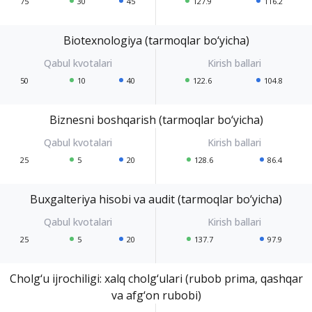
75
30
45
127.9
116.2
Biotexnologiya (tarmoqlar bo‘yicha)
50
10
40
122.6
104.8
Biznesni boshqarish (tarmoqlar bo‘yicha)
25
5
20
128.6
86.4
Buxgalteriya hisobi va audit (tarmoqlar bo‘yicha)
25
5
20
137.7
97.9
Cholg‘u ijrochiligi: xalq cholg‘ulari (rubob prima, qashqar
va afg‘on rubobi)