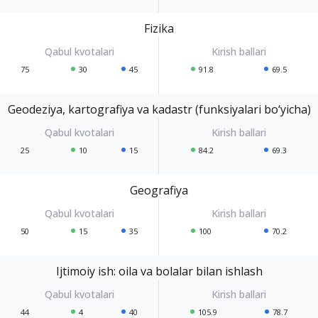
Fizika
75
30
45
91.8
69.5
Geodeziya, kartografiya va kadastr (funksiyalari bo‘yicha)
25
10
15
84.2
69.3
Geografiya
50
15
35
100
70.2
Ijtimoiy ish: oila va bolalar bilan ishlash
44
4
40
105.9
78.7