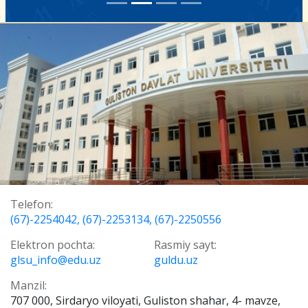
Telefon:
(67)-2254042, (67)-2253134, (67)-2250556
Elektron pochta:
Rasmiy sayt:
glsu_info@edu.uz
guldu.uz
Manzil:
707 000, Sirdaryo viloyati, Guliston shahar, 4- mavze,