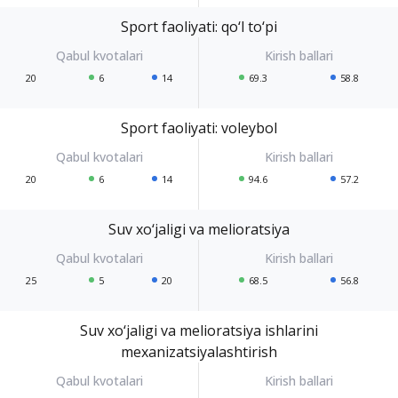
Sport faoliyati: qo‘l to‘pi
20
6
14
69.3
58.8
Sport faoliyati: voleybol
20
6
14
94.6
57.2
Suv xo‘jaligi va melioratsiya
25
5
20
68.5
56.8
Suv xo‘jaligi va melioratsiya ishlarini
mexanizatsiyalashtirish