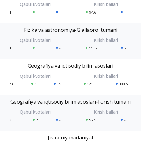
1
1
-
94.6
-
Fizika va astronomiya-G'allaorol tumani
1
1
-
110.2
-
Geografiya va iqtisodiy bilim asoslari
73
18
55
121.3
100.5
Geografiya va iqtisodiy bilim asoslari-Forish tumani
2
2
-
97.5
-
Jismoniy madaniyat