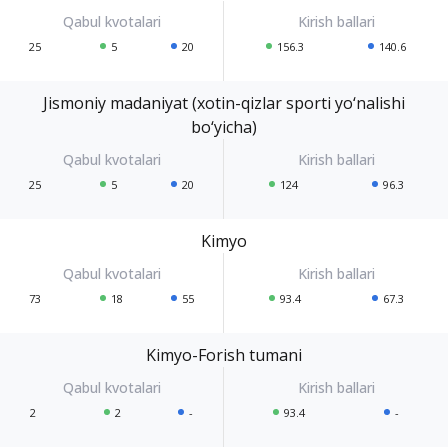
25
5
20
156.3
140.6
Jismoniy madaniyat (xotin-qizlar sporti yo‘nalishi
bo‘yicha)
25
5
20
124
96.3
Kimyo
73
18
55
93.4
67.3
Kimyo-Forish tumani
2
2
-
93.4
-