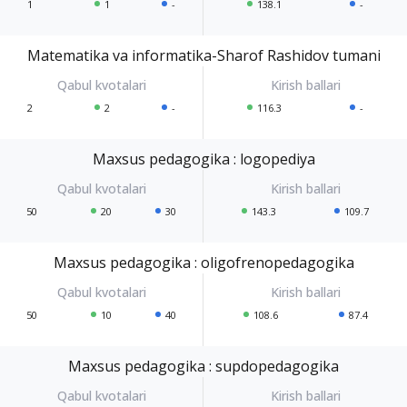
1
1
-
138.1
-
Matematika va informatika-Sharof Rashidov tumani
2
2
-
116.3
-
Maxsus pedagogika : logopediya
50
20
30
143.3
109.7
Maxsus pedagogika : oligofrenopedagogika
50
10
40
108.6
87.4
Maxsus pedagogika : supdopedagogika