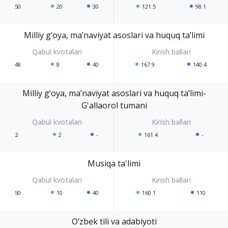
50
20
30
121.5
98.1
Milliy g‘oya, ma’naviyat asoslari va huquq ta’limi
48
8
40
167.9
140.4
Milliy g‘oya, ma’naviyat asoslari va huquq ta’limi-
G'allaorol tumani
2
2
-
161.4
-
Musiqa ta'limi
50
10
40
160.1
110
O‘zbek tili va adabiyoti