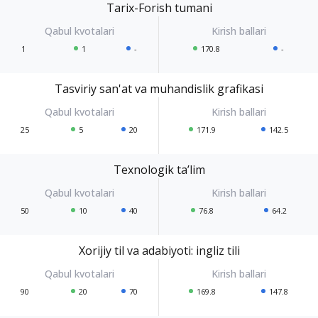
Tarix-Forish tumani
1
1
-
170.8
-
Tasviriy san'at va muhandislik grafikasi
25
5
20
171.9
142.5
Texnologik ta’lim
50
10
40
76.8
64.2
Xorijiy til va adabiyoti: ingliz tili
90
20
70
169.8
147.8