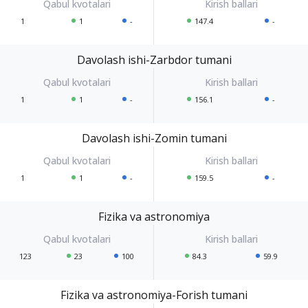
1
1
-
147.4
-
Davolash ishi-Zarbdor tumani
1
1
-
156.1
-
Davolash ishi-Zomin tumani
1
1
-
159.5
-
Fizika va astronomiya
123
23
100
84.3
59.9
Fizika va astronomiya-Forish tumani