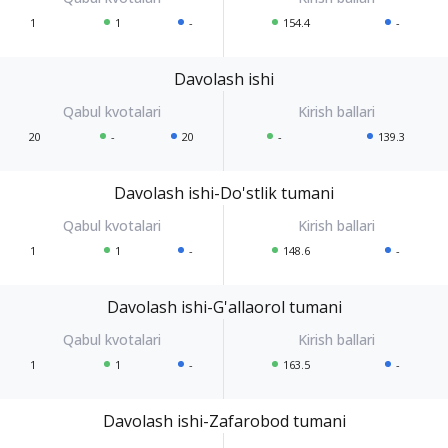
1
1
-
154.4
-
Davolash ishi
20
-
20
-
139.3
Davolash ishi-Do'stlik tumani
1
1
-
148.6
-
Davolash ishi-G'allaorol tumani
1
1
-
163.5
-
Davolash ishi-Zafarobod tumani