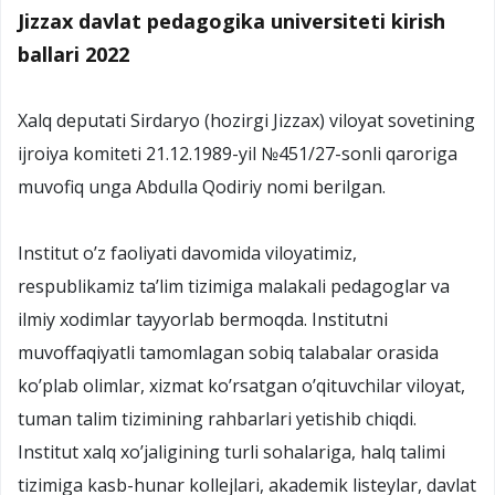
Jizzax davlat pedagogika universiteti kirish
ballari 2022
Xalq deputati Sirdaryo (hozirgi Jizzax) viloyat sovetining
ijroiya komiteti 21.12.1989-yil №451/27-sonli qaroriga
muvofiq unga Abdulla Qodiriy nomi berilgan.
Institut o’z faoliyati davomida viloyatimiz,
respublikamiz ta’lim tizimiga malakali pedagoglar va
ilmiy xodimlar tayyorlab bermoqda. Institutni
muvoffaqiyatli tamomlagan sobiq talabalar orasida
ko’plab olimlar, xizmat ko’rsatgan o’qituvchilar viloyat,
tuman talim tizimining rahbarlari yetishib chiqdi.
Institut xalq xo’jaligining turli sohalariga, halq talimi
tizimiga kasb-hunar kollejlari, akademik listeylar, davlat