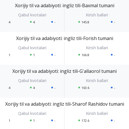
Xorijiy til va adabiyoti: ingliz tili-Baxmal tumani
4
4
-
145.8
-
Xorijiy til va adabiyoti: ingliz tili-Forish tumani
1
1
-
166.8
-
Xorijiy til va adabiyoti: ingliz tili-G'allaorol tumani
4
4
-
163.6
-
Xorijiy til va adabiyoti: ingliz tili-Sharof Rashidov tumani
1
1
-
172.6
-