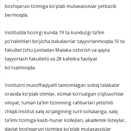
boshqaruvi tizimiga ko’plab mutaxassislar yetkazib
bermoqda.
Institutda hozirgi kunda 19 ta kunduzgi ta’lim
yo’nalishlari bo’yicha bakalavrlar tayyorlanmoqda.10 ta
fakultet (shu jumladan Malaka oshirish va qayta
tayyorlash fakulteti) va 28 kafedra faoliyat
ko’rsatmoqda.
Institutni muvoffaqiyatli tamomlagan sobiq talabalar
orasida ko‘plab olimlar, xizmat ko‘rsatgan o‘qituvchilar
viloyat, tuman ta’lim tizimining rahbarlari yetishib
chiqdi.Institut xalq xo‘jaligining turli sohalariga, xalq
ta’limi tizimiga kasb-hunar kollejlari, akademik listeylar,
davlat boshqaruvi tizimiga ko‘plab mutaxassislar