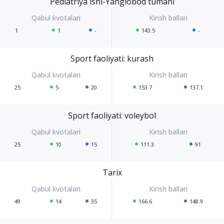
Pediatriya ishi-Yangiobod tumani
1
1
-
143.5
-
Sport faoliyati: kurash
25
5
20
153.7
137.1
Sport faoliyati: voleybol
25
10
15
111.3
91
Tarix
49
14
35
166.6
148.9