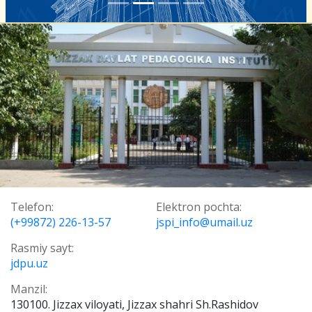
Telefon:
Elektron pochta:
(+99872) 226-13-57
jspi_info@umail.uz
Rasmiy sayt:
jdpu.uz
Manzil:
130100. Jizzax viloyati, Jizzax shahri Sh.Rashidov