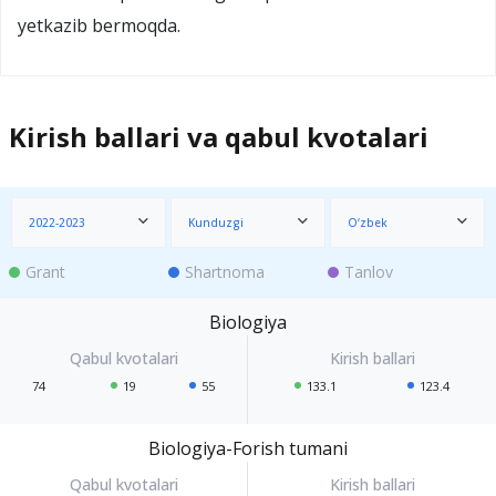
yetkazib bermoqda.
Kirish ballari va qabul kvotalari
2022-2023
Kunduzgi
O‘zbek
Grant
Shartnoma
Tanlov
Biologiya
74
19
55
133.1
123.4
Biologiya-Forish tumani