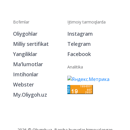
Bo‘limlar
Ijtimoiy tarmoqlarda
Oliygohlar
Instagram
Milliy sertifikat
Telegram
Yangiliklar
Facebook
Ma'lumotlar
Analitika
Imtihonlar
Webster
My.Oliygoh.uz
2026 © Oliygoh.uz, Barcha huquqlar himoyalangan