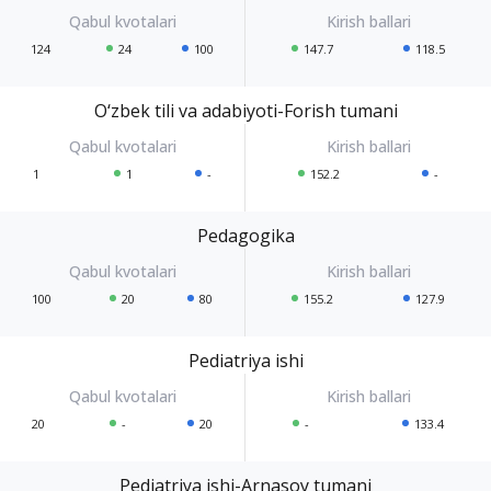
124
24
100
147.7
118.5
O‘zbek tili va adabiyoti-Forish tumani
1
1
-
152.2
-
Pedagogika
100
20
80
155.2
127.9
Pediatriya ishi
20
-
20
-
133.4
Pediatriya ishi-Arnasoy tumani