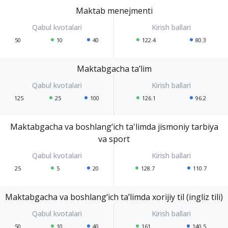
Maktab menejmenti
50
10
40
122.4
80.3
Maktabgacha ta’lim
125
25
100
126.1
96.2
Maktabgacha va boshlang‘ich ta'limda jismoniy tarbiya
va sport
25
5
20
128.7
110.7
Maktabgacha va boshlang‘ich ta’limda xorijiy til (ingliz tili)
50
10
40
161
140.5