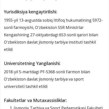
Yurisdiksiya kengaytirilishi:
1955-yil 13-avgustda sobiq Ittifoq hukumatining 5972-
sonli farmoyishi, Oʻzbekiston SSR Ministrlar
Kengashining 27-oktyabrdagi 653-sonli qarori bilan
Oʻzbekiston davlat jismoniy tarbiya instituti tashkil
etildi
Universitetning Yangilanishi:
2018-yil 5-martdagi PF-5368-sonli Farmon bilan
Oʻzbekiston davlat jismoniy tarbiya va sport
universiteti tashkil etildi
Fakultetlar va Mutaxassisliklar:
Jismoniy Tarbiya va Sport Pedagogikasi Fakulteti