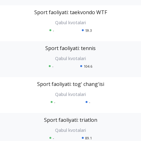
Sport faoliyati: taekvondo WTF
-
59.3
Sport faoliyati: tennis
-
104.6
Sport faoliyati: togʻ changʻisi
-
-
Sport faoliyati: triatlon
-
89.1