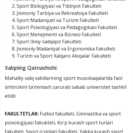
Sport Biologiyasi va Tibbiyot Fakulteti
Jismoniy Tarbiya va Rekreatsiya Fakulteti
Sport Madaniyati va Turizm Fakulteti
Sport Psixologiyasi va Pedagogikasi Fakulteti
Sport Menejmenti va Biznesi Fakulteti
Sport Ilmiy-tadqiqot Fakulteti
Jismoniy Madaniyat va Ergonomika Fakulteti
Turizm va Sport Xalqaro Aloqalar Fakulteti
Xalqning Qatnashishi:
Mahalliy xalq vakillarining sport musobaqalarida faol
ishtirokini taʼminlash zarurati sabab universitet tashkil
etildi
FAKULTETLAR:
Futbol fakulteti, Gimnastika va sport
psixologiyasi fakukteti, Ko'p kurash sport turlari
fakulteti, Sport o'yinlari fakulteti, Yakka kurash sport