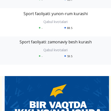
Sport faoliyati: yunon-rum kurashi
-
88.5
Sport faoliyati: zamonaviy besh kurash
-
59.5