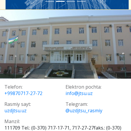
Telefon:
Elektron pochta:
+99870717-27-72
info@jtsu.uz
Rasmiy sayt:
Telegram:
uzdjtsu.uz
@uzdjtsu_rasmiy
Manzil:
111709 Tel.: (0-370) 717-17-71, 717-27-27faks.: (0-370)