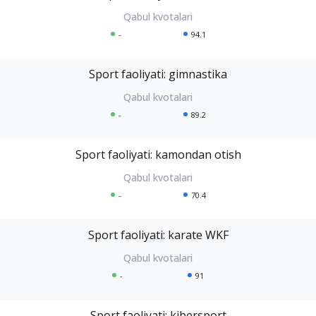
-
94.1
Sport faoliyati: gimnastika
-
89.2
Sport faoliyati: kamondan otish
-
70.4
Sport faoliyati: karate WKF
-
91
Sport faoliyati: kibersport