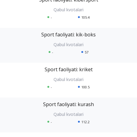
-
105.4
Sport faoliyati: kik-boks
-
57
Sport faoliyati: kriket
-
100.5
Sport faoliyati: kurash
-
112.2