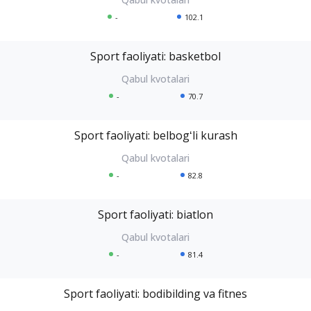
-
102.1
Sport faoliyati: basketbol
-
70.7
Sport faoliyati: belbogʻli kurash
-
82.8
Sport faoliyati: biatlon
-
81.4
Sport faoliyati: bodibilding va fitnes