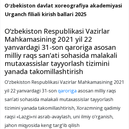
Oʻzbekiston davlat xoreografiya akademiyasi
Urganch filiali kirish ballari 2025
O‘zbekiston Respublikasi Vazirlar
Mahkamasining 2021 yil 22
yanvardagi 31-son qaroriga asosan
milliy raqs san’ati sohasida malakali
mutaxassislar tayyorlash tizimini
yanada takomillashtirish
O‘zbekiston Respublikasi Vazirlar Mahkamasining 2021
yil 22 yanvardagi 31-son
qaroriga
asosan milliy raqs
san’ati sohasida malakali mutaxassislar tayyorlash
tizimini yanada takomillashtirish, Xorazmning qadimiy
raqsi «Lazgi»ni asrab-avaylash, uni ilmiy o‘rganish,
jahon miqyosida keng targ‘ib qilish