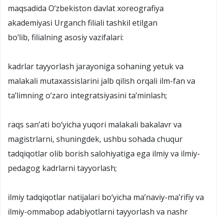
maqsadida O‘zbekiston davlat xoreografiya
akademiyasi Urganch filiali tashkil etilgan
bo‘lib, filialning asosiy vazifalari:
kadrlar tayyorlash jarayoniga sohaning yetuk va
malakali mutaxassislarini jalb qilish orqali ilm-fan va
ta’limning o‘zaro integratsiyasini ta’minlash;
raqs san’ati bo‘yicha yuqori malakali bakalavr va
magistrlarni, shuningdek, ushbu sohada chuqur
tadqiqotlar olib borish salohiyatiga ega ilmiy va ilmiy-
pedagog kadrlarni tayyorlash;
ilmiy tadqiqotlar natijalari bo‘yicha ma’naviy-ma’rifiy va
ilmiy-ommabop adabiyotlarni tayyorlash va nashr