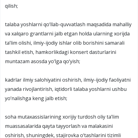
qilish;
talaba yoshlarni qo‘llab-quvvatlash maqsadida mahalliy
va xalqaro grantlarni jalb etgan holda ularning xorijda
ta’lim olishi, ilmiy-ijodiy ishlar olib borishini samarali
tashkil etish, hamkorlikdagi konsert dasturlarini
muntazam asosda yo‘lga qo‘yish;
kadrlar ilmiy salohiyatini oshirish, ilmiy-ijodiy faoliyatni
yanada rivojlantirish, iqtidorli talaba yoshlarni ushbu
yo‘nalishga keng jalb etish;
soha mutaxassislarining xorijiy turdosh oliy ta’lim
muassasalarida qayta tayyorlash va malakasini
oshirish, shuningdek, stajirovka o‘tashlarini tizimli