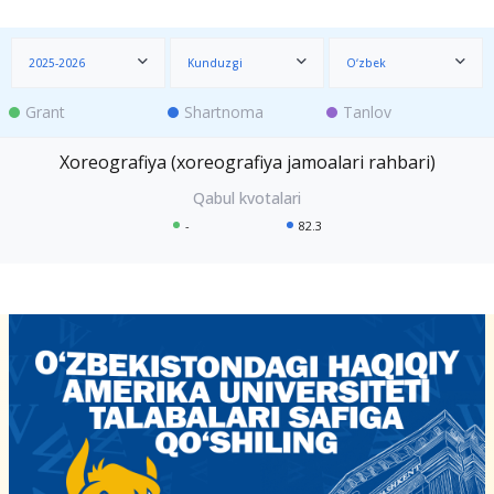
2025-2026
Kunduzgi
O‘zbek
Grant
Shartnoma
Tanlov
Xoreografiya (xoreografiya jamoalari rahbari)
-
82.3