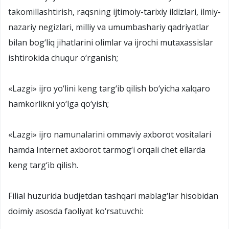
takomillashtirish, raqsning ijtimoiy-tarixiy ildizlari, ilmiy-
nazariy negizlari, milliy va umumbashariy qadriyatlar
bilan bog‘liq jihatlarini olimlar va ijrochi mutaxassislar
ishtirokida chuqur o‘rganish;
«Lazgi» ijro yo‘lini keng targ‘ib qilish bo‘yicha xalqaro
hamkorlikni yo‘lga qo‘yish;
«Lazgi» ijro namunalarini ommaviy axborot vositalari
hamda Internet axborot tarmog‘i orqali chet ellarda
keng targ‘ib qilish.
Filial huzurida budjetdan tashqari mablag‘lar hisobidan
doimiy asosda faoliyat ko‘rsatuvchi: