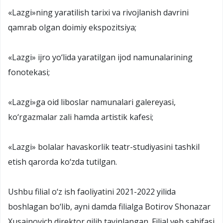
«Lazgi»ning yaratilish tarixi va rivojlanish davrini
qamrab olgan doimiy ekspozitsiya;
«Lazgi» ijro yo‘lida yaratilgan ijod namunalarining
fonotekasi;
«Lazgi»ga oid liboslar namunalari galereyasi,
ko‘rgazmalar zali hamda artistik kafesi;
«Lazgi» bolalar havaskorlik teatr-studiyasini tashkil
etish qarorda ko‘zda tutilgan.
Ushbu filial o‘z ish faoliyatini 2021-2022 yilida
boshlagan bo‘lib, ayni damda filialga Botirov Shonazar
Xusainovich direktor qilib tayinlangan. Filial veb sahifasi