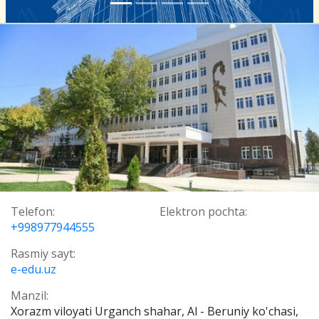
Telefon:
Elektron pochta:
+998977944555
Rasmiy sayt:
e-edu.uz
Manzil:
Xorazm viloyati Urganch shahar, Al - Beruniy ko'chasi,