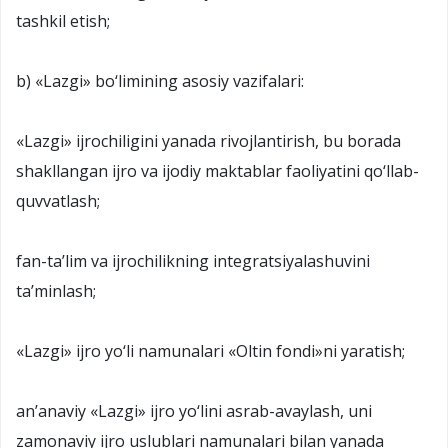
tashkil etish;
b) «Lazgi» bo‘limining asosiy vazifalari:
«Lazgi» ijrochiligini yanada rivojlantirish, bu borada
shakllangan ijro va ijodiy maktablar faoliyatini qo‘llab-
quvvatlash;
fan-ta’lim va ijrochilikning integratsiyalashuvini
ta’minlash;
«Lazgi» ijro yo‘li namunalari «Oltin fondi»ni yaratish;
an’anaviy «Lazgi» ijro yo‘lini asrab-avaylash, uni
zamonaviy ijro uslublari namunalari bilan yanada