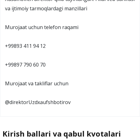
va ijtimoiy tarmoqlardagi manzillari
Murojaat uchun telefon raqami
+99893 411 94 12
+99897 790 60 70
Murojaat va takliflar uchun
@direktorUzdxaufshbotirov
Kirish ballari va qabul kvotalari