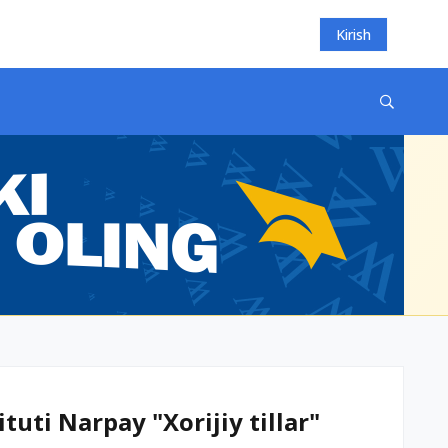
Kirish
tuti Narpay "Xorijiy tillar"