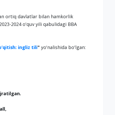
n ortiq davlatlar bilan hamkorlik
023-2024 o'quv yili qabulidagi BBA
‘qitish: ingliz tili
"
yo'nalishida bo'lgan:
ajratilgan.
ball,