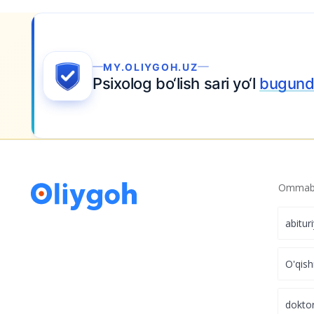
MY.OLIYGOH.UZ
Psixolog bo‘lish sari yo‘l
bugund
Ommabo
abitur
O'qish
dokto