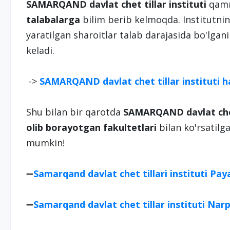
SAMARQAND davlat chet tillar instituti
qamr
talabalarga
bilim berib kelmoqda. Institutning
yaratilgan sharoitlar talab darajasida bo'lgani
keladi.
->
SAMARQAND davlat chet tillar instituti 
Shu bilan bir qarotda
SAMARQAND davlat chet 
olib borayotgan fakultetlari
bilan ko'rsatilg
mumkin!
➖
Samarqand davlat chet tillari instituti Payar
➖
Samarqand davlat chet tillar instituti Narpa