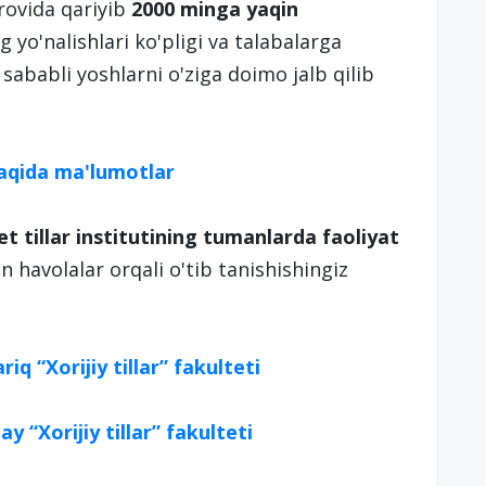
ovida qariyib
2000 minga yaqin
 yo'nalishlari ko'pligi va talabalarga
 sababli yoshlarni o'ziga doimo jalb qilib
haqida ma'lumotlar
tillar institutining tumanlarda faoliyat
an havolalar orqali o'tib tanishishingiz
iq “Xorijiy tillar” fakulteti
y “Xorijiy tillar” fakulteti