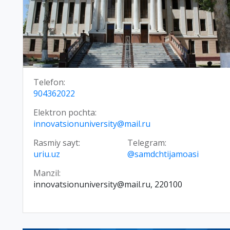
Telefon:
904362022
Elektron pochta:
innovatsionuniversity@mail.ru
Rasmiy sayt:
Telegram:
uriu.uz
@samdchtijamoasi
Manzil:
innovatsionuniversity@mail.ru, 220100