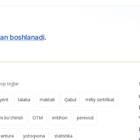
an boshlanadi
.
p teglar
iyent
talaba
maktab
Qabul
milliy sertifikat
ni ko'chirish
OTM
imtihon
perevod
rantura
yotoqxona
statistika