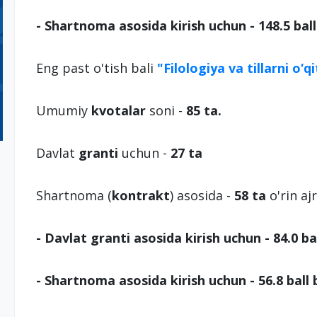
- Shartnoma asosida kirish uchun - 148.5 ball
Eng past o'tish bali
"Filologiya va tillarni o‘qi
Umumiy
kvotalar
soni -
85 ta.
Davlat
granti
uchun -
27 ta
Shartnoma (
kontrakt
) asosida -
58 ta
o'rin aj
- Davlat granti asosida kirish uchun - 84.0 b
- Shartnoma asosida kirish uchun - 56.8 ball