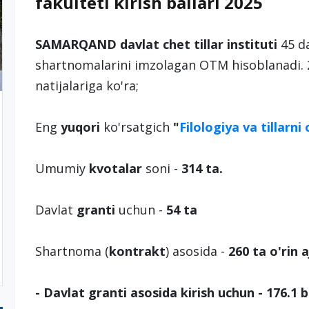
fakulteti kirish ballari 2025
SAMARQAND davlat chet tillar instituti
45 da
shartnomalarini imzolagan OTM hisoblanadi. 2
natijalariga ko'ra;
Eng
yuqori
ko'rsatgich
"
Filologiya va tillarni o
Umumiy
kvotalar
soni -
314 ta.
Davlat
granti
uchun -
54 ta
Shartnoma (
kontrakt
) asosida -
260 ta o'rin 
- Davlat granti asosida kirish uchun - 176.1 