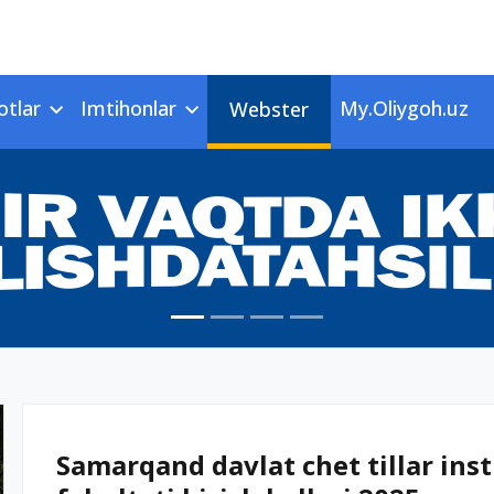
otlar
Imtihonlar
My.Oliygoh.uz
Webster
Samarqand davlat chet tillar insti