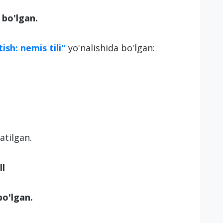
 bo'lgan.
tish: nemis tili"
yo'nalishida bo'lgan:
ratilgan.
all
 bo'lgan.