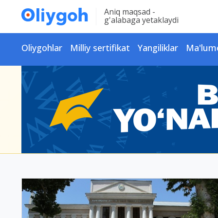
Aniq maqsad -
g'alabaga yetaklaydi
Oliygohlar
Milliy sertifikat
Yangiliklar
Ma'lum