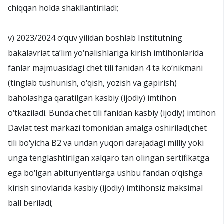
chiqqan holda shakllantiriladi;
v) 2023/2024 o‘quv yilidan boshlab Institutning
bakalavriat ta’lim yo‘nalishlariga kirish imtihonlarida
fanlar majmuasidagi chet tili fanidan 4 ta ko‘nikmani
(tinglab tushunish, o‘qish, yozish va gapirish)
baholashga qaratilgan kasbiy (ijodiy) imtihon
o‘tkaziladi. Bunda:chet tili fanidan kasbiy (ijodiy) imtihon
Davlat test markazi tomonidan amalga oshiriladi;chet
tili bo‘yicha B2 va undan yuqori darajadagi milliy yoki
unga tenglashtirilgan xalqaro tan olingan sertifikatga
ega bo‘lgan abituriyentlarga ushbu fandan o‘qishga
kirish sinovlarida kasbiy (ijodiy) imtihonsiz maksimal
ball beriladi;