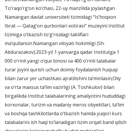
To‘raqo‘rg‘on ko‘chasi, 22-uy manzilida joylashgan
Namangan davlat universiteti tizimidagi “Is’hoqxon
Ibrat — Qatag‘on qurbonlari xotirasi” muzeyini Institut
tizimiga o‘tkazish to‘g‘risidagi takliflari
ma’qullansin.Namangan viloyati hokimligi (Sh.
Abdurazakov):2023-yil 1-yanvarga qadar Institutga 1
000 o‘rinli yangi o‘quv binosi va 400 o‘rinli talabalar
turar joyini qurish uchun doimiy foydalanish huquqi
bilan zarur yer uchastkasi ajratilishini ta’minlasin;Oliy
va o‘rta maxsus ta’lim vazirligi (A. Toshkulov) bilan
birgalikda Institut talabalarining amaliyotini hududdagi
korxonalar, turizm va madaniy meros obyektlari, ta’lim
va boshqa tashkilotlarda o‘tkazish hamda yuqori kurs
talabalarini ish haqi to‘lanadigan tizim orqali band qilish
choralarini ko‘rsin;mahalliy budjet mablag‘lari