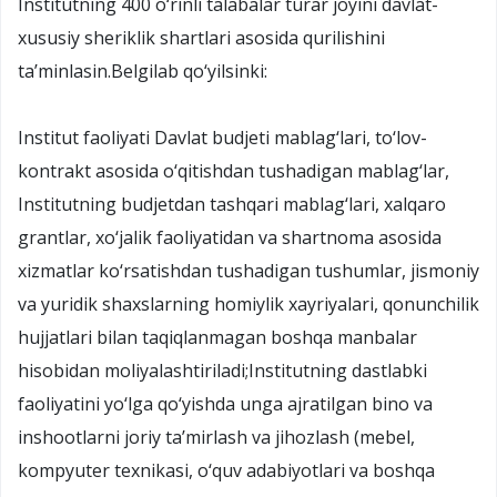
Institutning 400 o‘rinli talabalar turar joyini davlat-
xususiy sheriklik shartlari asosida qurilishini
ta’minlasin.Belgilab qo‘yilsinki:
Institut faoliyati Davlat budjeti mablag‘lari, to‘lov-
kontrakt asosida o‘qitishdan tushadigan mablag‘lar,
Institutning budjetdan tashqari mablag‘lari, xalqaro
grantlar, xo‘jalik faoliyatidan va shartnoma asosida
xizmatlar ko‘rsatishdan tushadigan tushumlar, jismoniy
va yuridik shaxslarning homiylik xayriyalari, qonunchilik
hujjatlari bilan taqiqlanmagan boshqa manbalar
hisobidan moliyalashtiriladi;Institutning dastlabki
faoliyatini yo‘lga qo‘yishda unga ajratilgan bino va
inshootlarni joriy ta’mirlash va jihozlash (mebel,
kompyuter texnikasi, o‘quv adabiyotlari va boshqa