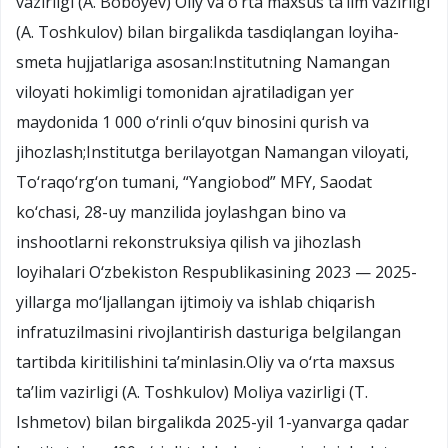
vazirligi (A. Boboyev) Oliy va o‘rta maxsus ta’lim vazirligi
(A. Toshkulov) bilan birgalikda tasdiqlangan loyiha-
smeta hujjatlariga asosan:Institutning Namangan
viloyati hokimligi tomonidan ajratiladigan yer
maydonida 1 000 o‘rinli o‘quv binosini qurish va
jihozlash;Institutga berilayotgan Namangan viloyati,
To‘raqo‘rg‘on tumani, “Yangiobod” MFY, Saodat
ko‘chasi, 28-uy manzilida joylashgan bino va
inshootlarni rekonstruksiya qilish va jihozlash
loyihalari O‘zbekiston Respublikasining 2023 — 2025-
yillarga mo‘ljallangan ijtimoiy va ishlab chiqarish
infratuzilmasini rivojlantirish dasturiga belgilangan
tartibda kiritilishini ta’minlasin.Oliy va o‘rta maxsus
ta’lim vazirligi (A. Toshkulov) Moliya vazirligi (T.
Ishmetov) bilan birgalikda 2025-yil 1-yanvarga qadar