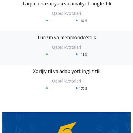
Tarjima nazariyasi va amaliyoti: ingliz tili
-
169.5
Turizm va mehmondoʻstlik
-
111.3
Xorijiy til va adabiyoti: ingliz tili
-
170.5