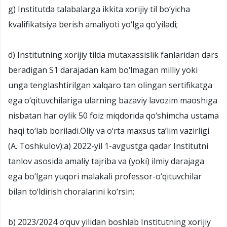
g) Institutda talabalarga ikkita xorijiy til bo‘yicha
kvalifikatsiya berish amaliyoti yo‘lga qo‘yiladi;
d) Institutning xorijiy tilda mutaxassislik fanlaridan dars
beradigan S1 darajadan kam bo‘lmagan milliy yoki
unga tenglashtirilgan xalqaro tan olingan sertifikatga
ega o‘qituvchilariga ularning bazaviy lavozim maoshiga
nisbatan har oylik 50 foiz miqdorida qo‘shimcha ustama
haqi to‘lab boriladi.Oliy va o‘rta maxsus ta’lim vazirligi
(A. Toshkulov):a) 2022-yil 1-avgustga qadar Institutni
tanlov asosida amaliy tajriba va (yoki) ilmiy darajaga
ega bo‘lgan yuqori malakali professor-o‘qituvchilar
bilan to‘ldirish choralarini ko‘rsin;
b) 2023/2024 o‘quv yilidan boshlab Institutning xorijiy