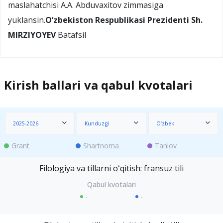
maslahatchisi A.A. Abduvaxitov zimmasiga
yuklansin.
O‘zbekiston Respublikasi Prezidenti Sh.
MIRZIYOYEV
Batafsil
Kirish ballari va qabul kvotalari
2025-2026
Kunduzgi
O‘zbek
Grant
Shartnoma
Tanlov
Filologiya va tillarni oʻqitish: fransuz tili
-
-