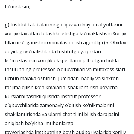
ta’minlasin;
g) Institut talabalarining o‘quv va ilmiy amaliyotlarini
xorijiy davlatlarda tashkil etishga ko‘maklashsin.Xorijiy
tillarni o‘rganishni ommalashtirish agentligi (S. Obidov)
quyidagi yo‘nalishlarda Institutga yaqindan
ko‘maklashsin:xorijlik ekspertlarni jalb etgan holda
Institutning professor-o‘qituvchilari va mutaxassislari
uchun malaka oshirish, jumladan, badiiy va sinxron
tarjima qilish ko‘nikmalarini shakllantirish bo‘yicha
kurslarni tashkil qilishda;Institut professor-
o‘qituvchilarida zamonaviy o‘qitish ko‘nikmalarini
shakllantirishda va ularni chet tilini bilish darajasini
aniqlash bo‘yicha imtihonlarga
tayyorlashda;Institutning bo‘sh auditoriyalarida xorijiy