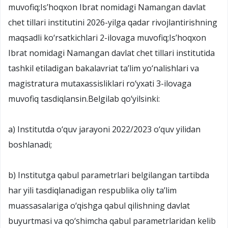
muvofiq;Is’hoqxon Ibrat nomidagi Namangan davlat
chet tillari institutini 2026-yilga qadar rivojlantirishning
maqsadli ko‘rsatkichlari 2-ilovaga muvofiq;Is’hoqxon
Ibrat nomidagi Namangan davlat chet tillari institutida
tashkil etiladigan bakalavriat ta’lim yo‘nalishlari va
magistratura mutaxassisliklari ro‘yxati 3-ilovaga
muvofiq tasdiqlansin.Belgilab qo‘yilsinki:
a) Institutda o‘quv jarayoni 2022/2023 o‘quv yilidan
boshlanadi;
b) Institutga qabul parametrlari belgilangan tartibda
har yili tasdiqlanadigan respublika oliy ta’lim
muassasalariga o‘qishga qabul qilishning davlat
buyurtmasi va qo‘shimcha qabul parametrlaridan kelib