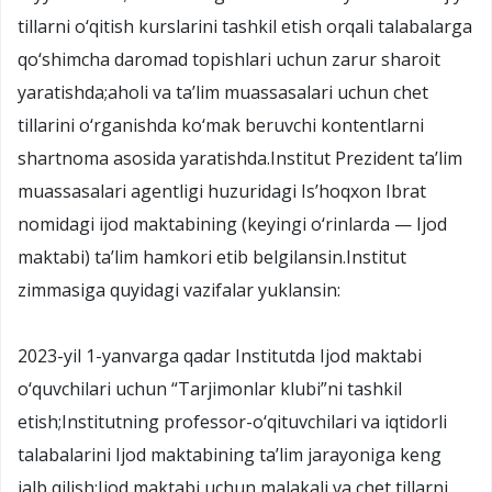
tillarni o‘qitish kurslarini tashkil etish orqali talabalarga
qo‘shimcha daromad topishlari uchun zarur sharoit
yaratishda;aholi va ta’lim muassasalari uchun chet
tillarini o‘rganishda ko‘mak beruvchi kontentlarni
shartnoma asosida yaratishda.Institut Prezident ta’lim
muassasalari agentligi huzuridagi Is’hoqxon Ibrat
nomidagi ijod maktabining (keyingi o‘rinlarda — Ijod
maktabi) ta’lim hamkori etib belgilansin.Institut
zimmasiga quyidagi vazifalar yuklansin:
2023-yil 1-yanvarga qadar Institutda Ijod maktabi
o‘quvchilari uchun “Tarjimonlar klubi”ni tashkil
etish;Institutning professor-o‘qituvchilari va iqtidorli
talabalarini Ijod maktabining ta’lim jarayoniga keng
jalb qilish;Ijod maktabi uchun malakali va chet tillarni