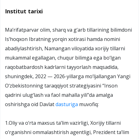
Institut tarixi
Ma’rifatparvar olim, sharq va g‘arb tillarining bilimdoni
Is’hoqxon Ibratning yorqin xotirasi hamda nomini
abadiylashtirish, Namangan viloyatida xorijiy tillarni
mukammal egallagan, chuqur bilimga ega bo‘lgan
raqobatbardosh kadrlarni tayyorlash maqsadida,
shuningdek, 2022 — 2026-yillarga mo‘ljallangan Yangi
O‘zbekistonning taraqqiyot strategiyasini “Inson
qadrini ulug‘lash va faol mahalla yili”da amalga
oshirishga oid Davlat
dasturiga
muvofiq:
1.Oliy va o‘rta maxsus ta’lim vazirligi, Xorijiy tillarni
o‘rganishni ommalashtirish agentligi, Prezident ta’lim