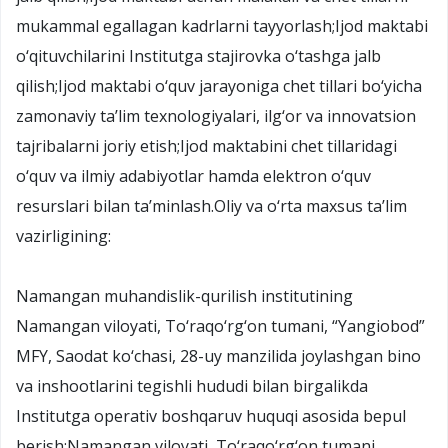
mukammal egallagan kadrlarni tayyorlash;Ijod maktabi
o‘qituvchilarini Institutga stajirovka o‘tashga jalb
qilish;Ijod maktabi o‘quv jarayoniga chet tillari bo‘yicha
zamonaviy ta’lim texnologiyalari, ilg‘or va innovatsion
tajribalarni joriy etish;Ijod maktabini chet tillaridagi
o‘quv va ilmiy adabiyotlar hamda elektron o‘quv
resurslari bilan ta’minlash.Oliy va o‘rta maxsus ta’lim
vazirligining:
Namangan muhandislik-qurilish institutining
Namangan viloyati, To‘raqo‘rg‘on tumani, “Yangiobod”
MFY, Saodat ko‘chasi, 28-uy manzilida joylashgan bino
va inshootlarini tegishli hududi bilan birgalikda
Institutga operativ boshqaruv huquqi asosida bepul
berish;Namangan viloyati, To‘raqo‘rg‘on tumani,