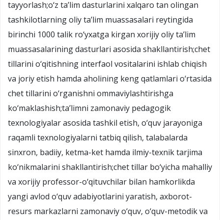
tayyorlash;o‘z ta’lim dasturlarini xalqaro tan olingan
tashkilotlarning oliy ta’lim muassasalari reytingida
birinchi 1000 talik ro‘yxatga kirgan xorijiy oliy ta’lim
muassasalarining dasturlari asosida shakllantirish;chet
tillarini o‘qitishning interfaol vositalarini ishlab chiqish
va joriy etish hamda aholining keng qatlamlari o‘rtasida
chet tillarini o‘rganishni ommaviylashtirishga
ko‘maklashish;ta’limni zamonaviy pedagogik
texnologiyalar asosida tashkil etish, o‘quv jarayoniga
raqamli texnologiyalarni tatbiq qilish, talabalarda
sinxron, badiiy, ketma-ket hamda ilmiy-texnik tarjima
ko‘nikmalarini shakllantirish;chet tillar bo‘yicha mahalliy
va xorijiy professor-o‘qituvchilar bilan hamkorlikda
yangi avlod o‘quv adabiyotlarini yaratish, axborot-
resurs markazlarni zamonaviy o‘quv, o‘quv-metodik va