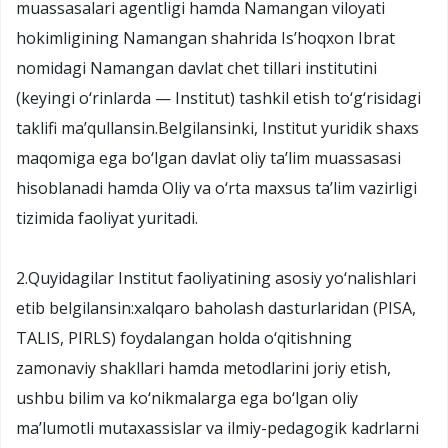
muassasalari agentligi hamda Namangan viloyati
hokimligining Namangan shahrida Is’hoqxon Ibrat
nomidagi Namangan davlat chet tillari institutini
(keyingi o‘rinlarda — Institut) tashkil etish to‘g‘risidagi
taklifi ma’qullansin.Belgilansinki, Institut yuridik shaxs
maqomiga ega bo‘lgan davlat oliy ta’lim muassasasi
hisoblanadi hamda Oliy va o‘rta maxsus ta’lim vazirligi
tizimida faoliyat yuritadi.
2.Quyidagilar Institut faoliyatining asosiy yo‘nalishlari
etib belgilansin:xalqaro baholash dasturlaridan (PISA,
TALIS, PIRLS) foydalangan holda o‘qitishning
zamonaviy shakllari hamda metodlarini joriy etish,
ushbu bilim va ko‘nikmalarga ega bo‘lgan oliy
ma’lumotli mutaxassislar va ilmiy-pedagogik kadrlarni