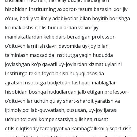
hisobidan Institutning axborot-resurs bazasini xorijiy
o‘quv, badiiy va ilmiy adabiyotlar bilan boyitib borishga
ko‘maklashsin;olis hududlardan va xorijiy
mamlakatlardan kelib dars beradigan professor-
o‘qituvchilarni ish davri davomida uy-joy bilan
ta’minlash maqsadida Institutga yaqin hududda
joylashgan ko‘p qavatli uy-joylardan xizmat uylarini
Institutga tekin foydalanish huquqi asosida
ajratsin.Institutga budjetdan tashqari mablag‘lar
hisobidan boshqa hududlardan jalb etilgan professor-
o‘qituvchilar uchun qulay shart-sharoit yaratish va
ijtimoiy qo‘llab-quvvatlash, xususan, uy-joy ijarasi
uchun to‘lovni kompensatsiya qilishga ruxsat
etilsin.Iqtisodiy taraqqiyot va kambag‘allikni qisqartirish