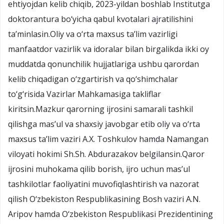
ehtiyojdan kelib chiqib, 2023-yildan boshlab Institutga
doktorantura bo‘yicha qabul kvotalari ajratilishini
ta’minlasin.Oliy va o‘rta maxsus ta’lim vazirligi
manfaatdor vazirlik va idoralar bilan birgalikda ikki oy
muddatda qonunchilik hujjatlariga ushbu qarordan
kelib chiqadigan o‘zgartirish va qo‘shimchalar
to‘g‘risida Vazirlar Mahkamasiga takliflar
kiritsin.Mazkur qarorning ijrosini samarali tashkil
qilishga mas’ul va shaxsiy javobgar etib oliy va o‘rta
maxsus ta’lim vaziri A.X. Toshkulov hamda Namangan
viloyati hokimi Sh.Sh. Abdurazakov belgilansin.Qaror
ijrosini muhokama qilib borish, ijro uchun mas’ul
tashkilotlar faoliyatini muvofiqlashtirish va nazorat
qilish O‘zbekiston Respublikasining Bosh vaziri A.N.
Aripov hamda O‘zbekiston Respublikasi Prezidentining