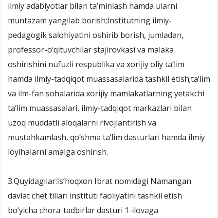
ilmiy adabiyotlar bilan ta’minlash hamda ularni
muntazam yangilab borish;Institutning ilmiy-
pedagogik salohiyatini oshirib borish, jumladan,
professor-o‘qituvchilar stajirovkasi va malaka
oshirishini nufuzli respublika va xorijiy oliy ta’lim
hamda ilmiy-tadqiqot muassasalarida tashkil etish;ta’lim
va ilm-fan sohalarida xorijiy mamlakatlarning yetakchi
ta’lim muassasalari, ilmiy-tadqiqot markazlari bilan
uzoq muddatli aloqalarni rivojlantirish va
mustahkamlash, qo‘shma ta’lim dasturlari hamda ilmiy
loyihalarni amalga oshirish.
3.Quyidagilar:Is’hoqxon Ibrat nomidagi Namangan
davlat chet tillari instituti faoliyatini tashkil etish
bo‘yicha chora-tadbirlar dasturi 1-ilovaga