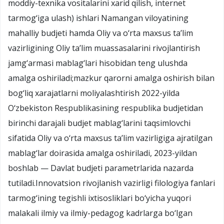
moddiy-texnika vositalarini xarid qilish, internet
tarmog‘iga ulash) ishlari Namangan viloyatining
mahalliy budjeti hamda Oliy va o‘rta maxsus ta’lim
vazirligining Oliy ta’lim muassasalarini rivojlantirish
jamg‘armasi mablag‘lari hisobidan teng ulushda
amalga oshiriladi;mazkur qarorni amalga oshirish bilan
bog‘liq xarajatlarni moliyalashtirish 2022-yilda
O‘zbekiston Respublikasining respublika budjetidan
birinchi darajali budjet mablag‘larini taqsimlovchi
sifatida Oliy va o‘rta maxsus ta’lim vazirligiga ajratilgan
mablag‘lar doirasida amalga oshiriladi, 2023-yildan
boshlab — Davlat budjeti parametrlarida nazarda
tutiladi.Innovatsion rivojlanish vazirligi filologiya fanlari
tarmog‘ining tegishli ixtisosliklari bo‘yicha yuqori
malakali ilmiy va ilmiy-pedagog kadrlarga bo‘lgan