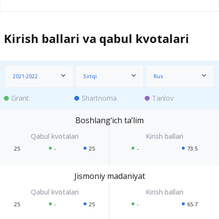
Kirish ballari va qabul kvotalari
2021-2022
Sirtqi
Rus
Grant
Shartnoma
Tanlov
Boshlang‘ich ta’lim
25
-
25
-
73.5
Jismoniy madaniyat
25
-
25
-
65.7