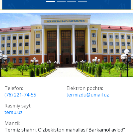
Telefon:
Elektron pochta:
(76) 221-74-55
termizdu@umail.uz
Rasmiy sayt:
tersu.uz
Manzil:
Termiz shahri, O‘zbekiston mahallasi“Barkamol avlod”