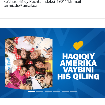
ko‘chasi 43-uy,Pochta indeksi: 190111,E-mail:
termizdu@umail.uz