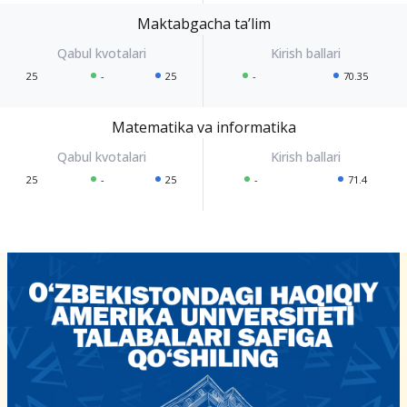
Maktabgacha ta’lim
25
-
25
-
70.35
Matematika va informatika
25
-
25
-
71.4