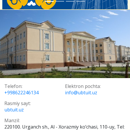
Telefon:
Elektron pochta:
+998622246134
info@ubtuit.uz
Rasmiy sayt:
ubtuit.uz
Manzil:
220100. Urganch sh., Al - Хorazmiy ko’chasi, 110-uy, Tel: