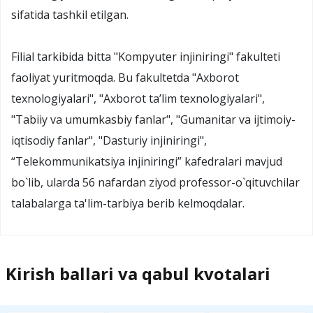
sifatida tashkil etilgan.
Filial tarkibida bitta "Kompyuter injiniringi" fakulteti
faoliyat yuritmoqda. Bu fakultetda "Axborot
texnologiyalari", "Axborot ta’lim texnologiyalari",
"Tabiiy va umumkasbiy fanlar", "Gumanitar va ijtimoiy-
iqtisodiy fanlar", "Dasturiy injiniringi",
“Telekommunikatsiya injiniringi” kafedralari mavjud
bo`lib, ularda 56 nafardan ziyod professor-o`qituvchilar
talabalarga ta'lim-tarbiya berib kelmoqdalar.
Kirish ballari va qabul kvotalari