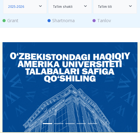
2025-2026
Ta’lim shakli
Ta’lim tili
Grant
Shartnoma
Tanlov