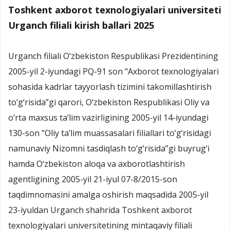
Toshkent axborot texnologiyalari universiteti
Urganch filiali kirish ballari 2025
Urganch filiali O‘zbekiston Respublikasi Prezidentining
2005-yil 2-iyundagi PQ-91 son "Axborot texnologiyalari
sohasida kadrlar tayyorlash tizimini takomillashtirish
to‘g‘risida”gi qarori, O‘zbekiston Respublikasi Oliy va
o‘rta maxsus ta’lim vazirligining 2005-yil 14-iyundagi
130-son "Oliy ta’lim muassasalari filiallari to‘g‘risidagi
namunaviy Nizomni tasdiqlash to‘g‘risida”gi buyrug‘i
hamda O‘zbekiston aloqa va axborotlashtirish
agentligining 2005-yil 21-iyul 07-8/2015-son
taqdimnomasini amalga oshirish maqsadida 2005-yil
23-iyuldan Urganch shahrida Toshkent axborot
texnologiyalari universitetining mintaqaviy filiali