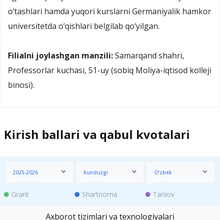
o‘tashlari hamda yuqori kurslarni Germaniyalik hamkor
universitetda o‘qishlari belgilab qo‘yilgan.
Filialni joylashgan manzili:
Samarqand shahri,
Professorlar kuchasi, 51-uy (sobiq Moliya-iqtisod kolleji
binosi).
Kirish ballari va qabul kvotalari
2025-2026
Kunduzgi
O‘zbek
Grant
Shartnoma
Tanlov
Axborot tizimlari va texnologiyalari