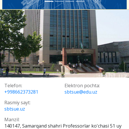
Telefon:
Elektron pochta:
+998662373281
sbtsue@edu.uz
Rasmiy sayt:
sbtsue.uz
Manzil:
140147, Samarqand shahri Professorlar ko'chasi 51 uy