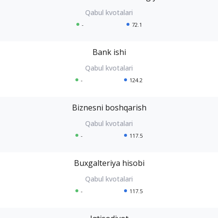
-
72.1
Bank ishi
-
124.2
Biznesni boshqarish
-
117.5
Buxgalteriya hisobi
-
117.5