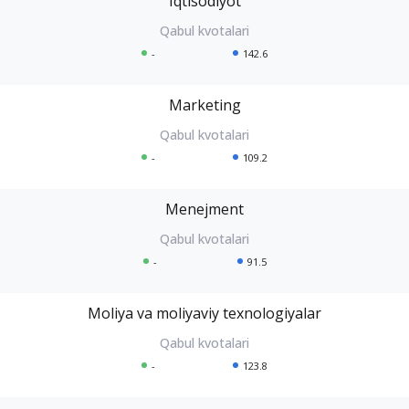
Iqtisodiyot
-
142.6
Marketing
-
109.2
Menejment
-
91.5
Moliya va moliyaviy texnologiyalar
-
123.8