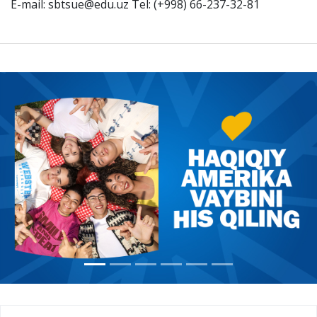
E-mail: sbtsue@edu.uz Tel: (+998) 66-237-32-81