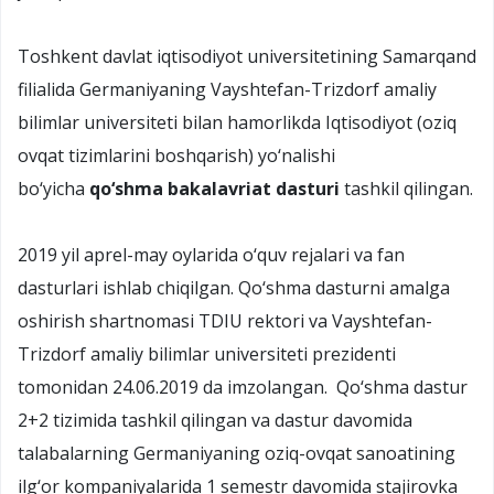
Toshkent davlat iqtisodiyot universitetining Samarqand
filialida Germaniyaning Vayshtefan-Trizdorf amaliy
bilimlar universiteti bilan hamorlikda Iqtisodiyot (oziq
ovqat tizimlarini boshqarish) yo‘nalishi
bo‘yicha
qo‘shma bakalavriat dasturi
tashkil qilingan.
2019 yil aprel-may oylarida o‘quv rejalari va fan
dasturlari ishlab chiqilgan. Qo‘shma dasturni amalga
oshirish shartnomasi TDIU rektori va Vayshtefan-
Trizdorf amaliy bilimlar universiteti prezidenti
tomonidan 24.06.2019 da imzolangan. Qo‘shma dastur
2+2 tizimida tashkil qilingan va dastur davomida
talabalarning Germaniyaning oziq-ovqat sanoatining
ilg‘or kompaniyalarida 1 semestr davomida stajirovka