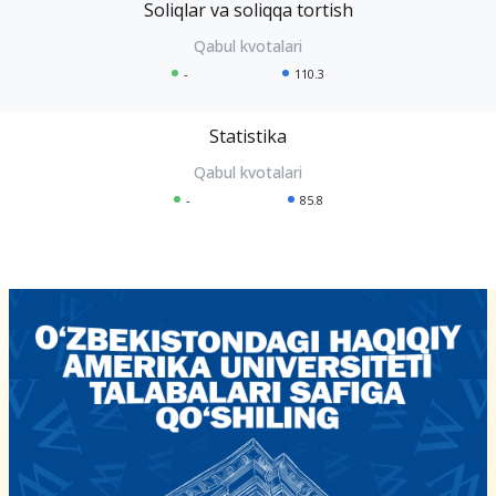
Soliqlar va soliqqa tortish
-
110.3
Statistika
-
85.8