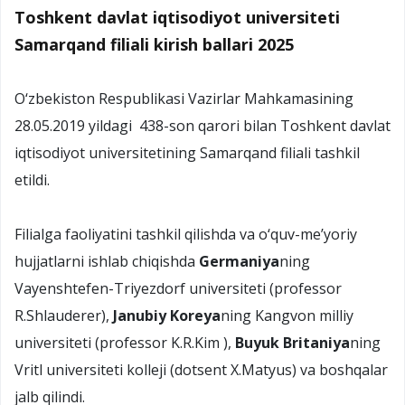
Toshkent davlat iqtisodiyot universiteti
Samarqand filiali kirish ballari 2025
O‘zbekiston Respublikasi Vazirlar Mahkamasining
28.05.2019 yildagi 438-son qarori bilan Toshkent davlat
iqtisodiyot universitetining Samarqand filiali tashkil
etildi.
Filialga faoliyatini tashkil qilishda va o‘quv-me’yoriy
hujjatlarni ishlab chiqishda
Germaniya
ning
Vayenshtefen-Triyezdorf universiteti (professor
R.Shlauderer),
Janubiy Koreya
ning Kangvon milliy
universiteti (professor K.R.Kim ),
Buyuk Britaniya
ning
Vritl universiteti kolleji (dotsent X.Matyus) va boshqalar
jalb qilindi.