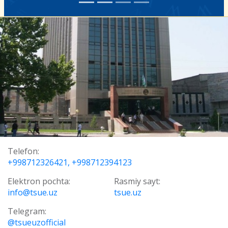
Telefon:
+998712326421, +998712394123
Elektron pochta:
Rasmiy sayt:
info@tsue.uz
tsue.uz
Telegram:
@tsueuzofficial