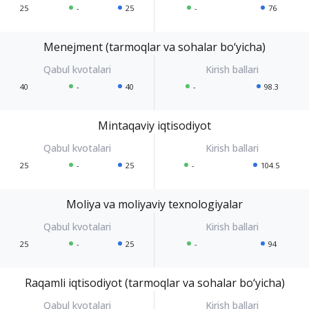
25
-
25
-
76
Menejment (tarmoqlar va sohalar bo‘yicha)
40
-
40
-
98.3
Mintaqaviy iqtisodiyot
25
-
25
-
104.5
Moliya va moliyaviy texnologiyalar
25
-
25
-
94
Raqamli iqtisodiyot (tarmoqlar va sohalar bo‘yicha)