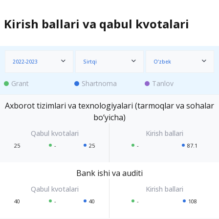
Kirish ballari va qabul kvotalari
2022-2023
Sirtqi
O‘zbek
Grant
Shartnoma
Tanlov
Axborot tizimlari va texnologiyalari (tarmoqlar va sohalar
bo‘yicha)
25
-
25
-
87.1
Bank ishi va auditi
40
-
40
-
108