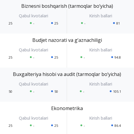
Biznesni boshqarish (tarmoqlar bo‘yicha)
25
-
25
-
81
Budjet nazorati va g‘aznachiligi
25
-
25
-
94.8
Buxgalteriya hisobi va audit (tarmoqlar bo‘yicha)
50
-
50
-
105.1
Ekonometrika
25
-
25
-
86.4