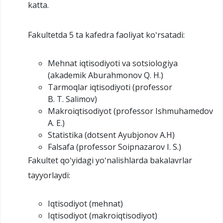
katta.
Fakultetda 5 ta kafedra faoliyat koʻrsatadi:
Mehnat iqtisodiyoti va sotsiologiya
(akademik Aburahmonov Q. H.)
Tarmoqlar iqtisodiyoti (professor
B. T. Salimov)
Makroiqtisodiyot (professor Ishmuhamedov
A. E.)
Statistika (dotsent Ayubjonov A.H)
Falsafa (professor Soipnazarov I. S.)
Fakultet qoʻyidagi yoʻnalishlarda bakalavrlar
tayyorlaydi:
Iqtisodiyot (mehnat)
Iqtisodiyot (makroiqtisodiyot)