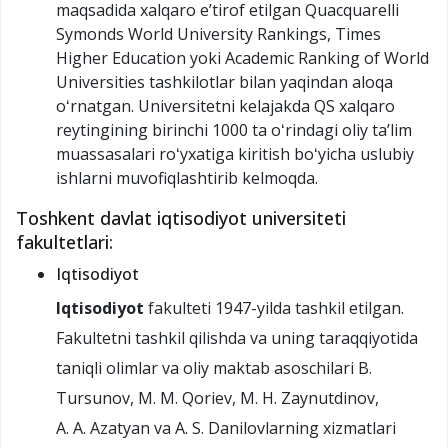
maqsadida xalqaro eʼtirof etilgan Quacquarelli
Symonds World University Rankings, Times
Higher Education yoki Academic Ranking of World
Universities tashkilotlar bilan yaqindan aloqa
oʻrnatgan. Universitetni kelajakda QS xalqaro
reytingining birinchi 1000 ta oʻrindagi oliy taʼlim
muassasalari roʻyxatiga kiritish boʻyicha uslubiy
ishlarni muvofiqlashtirib kelmoqda.
Toshkent davlat iqtisodiyot universiteti
fakultetlari:
Iqtisodiyot
Iqtisodiyot
fakulteti 1947-yilda tashkil etilgan.
Fakultetni tashkil qilishda va uning taraqqiyotida
taniqli olimlar va oliy maktab asoschilari B.
Tursunov, M. M. Qoriev, M. H. Zaynutdinov,
A. A. Azatyan va A. S. Danilovlarning xizmatlari