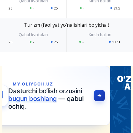
25
-
25
-
89.5
Turizm (faoliyat yo‘nalishlari bo‘yicha )
25
-
25
-
137.1