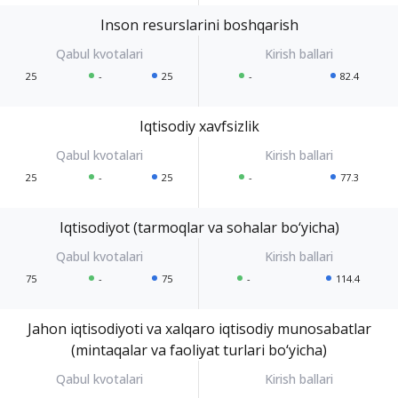
Inson resurslarini boshqarish
25
-
25
-
82.4
Iqtisodiy xavfsizlik
25
-
25
-
77.3
Iqtisodiyot (tarmoqlar va sohalar bo‘yicha)
75
-
75
-
114.4
Jahon iqtisodiyoti va xalqaro iqtisodiy munosabatlar
(mintaqalar va faoliyat turlari bo‘yicha)