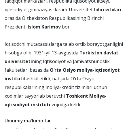
tadqiqot markazlari, respublika iqtisodiyot litseyi,
iqtisodiyot gimnaziyasi kiradi. Universitet bitiruvchilari
orasida Oʻzbekiston Respublikasining Birinchi
Prezidenti
Islom Karimov
bor.
Iqtisodchi mutaxassislarga talab ortib borayotganligini
hisobga olib, 1931-yil 13-avgustda
Turkiston davlat
universiteti
ning Iqtisodiyot va Jamiyatshunoslik
fakultetlari bazasida
O‘rta Osiyo moliya-iqtisodiyot
instituti
tashkil etildi, natijada O‘rta Osiyo
respublikalarining moliya-kredit tizimlari uchun
xodimlar tayyorlab beruvchi
Toshkent Moliya-
iqtisodiyot instituti
vujudga keldi.
Umumiy ma'lumotlar: