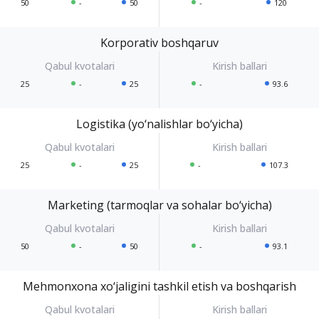
50
-
50
-
120
Korporativ boshqaruv
25
-
25
-
93.6
Logistika (yo‘nalishlar bo‘yicha)
25
-
25
-
107.3
Marketing (tarmoqlar va sohalar bo‘yicha)
50
-
50
-
93.1
Mehmonxona xo‘jaligini tashkil etish va boshqarish