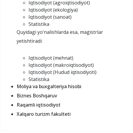
Iqtisodiyot (agroiqtisodiyot)
Iqtisodiyot (ekologiya)
Iqtisodiyot (sanoat)
Statistika
Quyidagi yoʻnalishlarda esa, magistrlar
yetishtiradi:
Iqtisodiyot (mehnat)
Iqtisodiyot (makroiqtisodiyot)
Iqtisodiyot (Hudud iqtisodiyoti)
Statistika
Moliya va buxgalteriya hisobi
Biznes Boshqaruv
Raqamli iqtisodiyot
Xalqaro turizm fakulteti