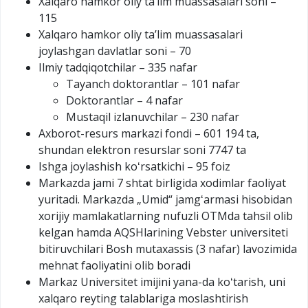
Xalqaro hamkor oliy taʼlim muassasalari soni –
115
Xalqaro hamkor oliy taʼlim muassasalari
joylashgan davlatlar soni – 70
Ilmiy tadqiqotchilar – 335 nafar
Tayanch doktorantlar – 101 nafar
Doktorantlar – 4 nafar
Mustaqil izlanuvchilar – 230 nafar
Axborot-resurs markazi fondi – 601 194 ta,
shundan elektron resurslar soni 7747 ta
Ishga joylashish koʻrsatkichi – 95 foiz
Markazda jami 7 shtat birligida xodimlar faoliyat
yuritadi. Markazda „Umid“ jamgʻarmasi hisobidan
xorijiy mamlakatlarning nufuzli OTMda tahsil olib
kelgan hamda AQSHlarining Vebster universiteti
bitiruvchilari Bosh mutaxassis (3 nafar) lavozimida
mehnat faoliyatini olib boradi
Markaz Universitet imijini yana-da koʻtarish, uni
xalqaro reyting talablariga moslashtirish