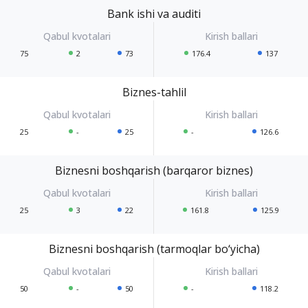
Bank ishi va auditi
75
2
73
176.4
137
Biznes-tahlil
25
-
25
-
126.6
Biznesni boshqarish (barqaror biznes)
25
3
22
161.8
125.9
Biznesni boshqarish (tarmoqlar bo‘yicha)
50
-
50
-
118.2