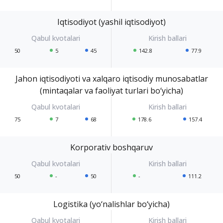
Iqtisodiyot (yashil iqtisodiyot)
50
5
45
142.8
77.9
Jahon iqtisodiyoti va xalqaro iqtisodiy munosabatlar
(mintaqalar va faoliyat turlari bo‘yicha)
75
7
68
178.6
157.4
Korporativ boshqaruv
50
-
50
-
111.2
Logistika (yo‘nalishlar bo‘yicha)