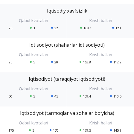
Iqtisodiy xavfsizlik
25
3
22
169.1
123
Iqtisodiyot (shaharlar iqtisodiyoti)
25
5
20
163.8
112.2
Iqtisodiyot (taraqqiyot iqtisodiyoti)
50
5
45
159.4
110.5
Iqtisodiyot (tarmoqlar va sohalar bo‘yicha)
175
5
170
179.5
145.9