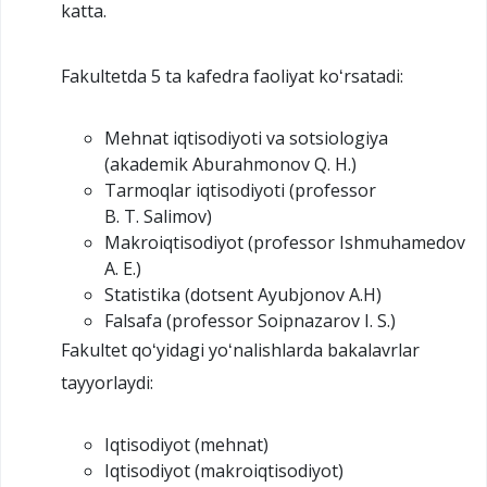
katta.
Fakultetda 5 ta kafedra faoliyat koʻrsatadi:
Mehnat iqtisodiyoti va sotsiologiya
(akademik Aburahmonov Q. H.)
Tarmoqlar iqtisodiyoti (professor
B. T. Salimov)
Makroiqtisodiyot (professor Ishmuhamedov
A. E.)
Statistika (dotsent Ayubjonov A.H)
Falsafa (professor Soipnazarov I. S.)
Fakultet qoʻyidagi yoʻnalishlarda bakalavrlar
tayyorlaydi:
Iqtisodiyot (mehnat)
Iqtisodiyot (makroiqtisodiyot)