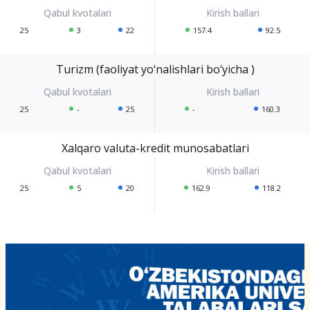
25
3
22
157.4
92.5
Turizm (faoliyat yo‘nalishlari bo‘yicha )
25
-
25
-
160.3
Xalqaro valuta-kredit munosabatlari
25
5
20
162.9
118.2