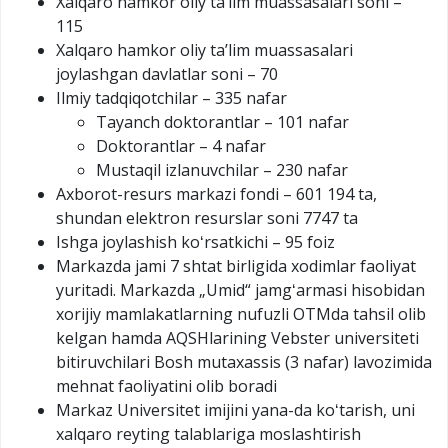
Xalqaro hamkor oliy taʼlim muassasalari soni –
115
Xalqaro hamkor oliy taʼlim muassasalari
joylashgan davlatlar soni – 70
Ilmiy tadqiqotchilar – 335 nafar
Tayanch doktorantlar – 101 nafar
Doktorantlar – 4 nafar
Mustaqil izlanuvchilar – 230 nafar
Axborot-resurs markazi fondi – 601 194 ta,
shundan elektron resurslar soni 7747 ta
Ishga joylashish koʻrsatkichi – 95 foiz
Markazda jami 7 shtat birligida xodimlar faoliyat
yuritadi. Markazda „Umid“ jamgʻarmasi hisobidan
xorijiy mamlakatlarning nufuzli OTMda tahsil olib
kelgan hamda AQSHlarining Vebster universiteti
bitiruvchilari Bosh mutaxassis (3 nafar) lavozimida
mehnat faoliyatini olib boradi
Markaz Universitet imijini yana-da koʻtarish, uni
xalqaro reyting talablariga moslashtirish