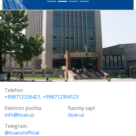
Telefon:
+998712326421, +998712394123
Elektron pochta:
Rasmiy sayt:
info@tsue.uz
tsue.uz
Telegram:
@tsueuzofficial