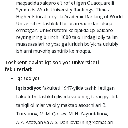
maqsadida xalqaro eʼtirof etilgan Quacquarelli
Symonds World University Rankings, Times
Higher Education yoki Academic Ranking of World
Universities tashkilotlar bilan yaqindan aloqa
oʻrnatgan. Universitetni kelajakda QS xalqaro
reytingining birinchi 1000 ta oʻrindagi oliy taʼlim
muassasalari roʻyxatiga kiritish boʻyicha uslubiy
ishlarni muvofiqlashtirib kelmoqda.
Toshkent davlat iqtisodiyot universiteti
fakultetlari:
Iqtisodiyot
Iqtisodiyot
fakulteti 1947-yilda tashkil etilgan.
Fakultetni tashkil qilishda va uning taraqqiyotida
taniqli olimlar va oliy maktab asoschilari B.
Tursunov, M. M. Qoriev, M. H. Zaynutdinov,
A. A. Azatyan va A. S. Danilovlarning xizmatlari