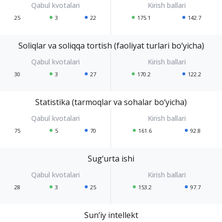
25
3
22
175.1
142.7
Soliqlar va soliqqa tortish (faoliyat turlari bo‘yicha)
30
3
27
170.2
122.2
Statistika (tarmoqlar va sohalar bo‘yicha)
75
5
70
161.6
92.8
Sug‘urta ishi
28
3
25
153.2
97.7
Sun’iy intellekt