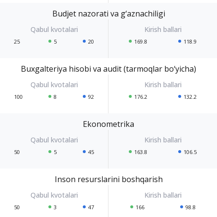
Budjet nazorati va g‘aznachiligi
25
5
20
169.8
118.9
Buxgalteriya hisobi va audit (tarmoqlar bo‘yicha)
100
8
92
176.2
132.2
Ekonometrika
50
5
45
163.8
106.5
Inson resurslarini boshqarish
50
3
47
166
98.8