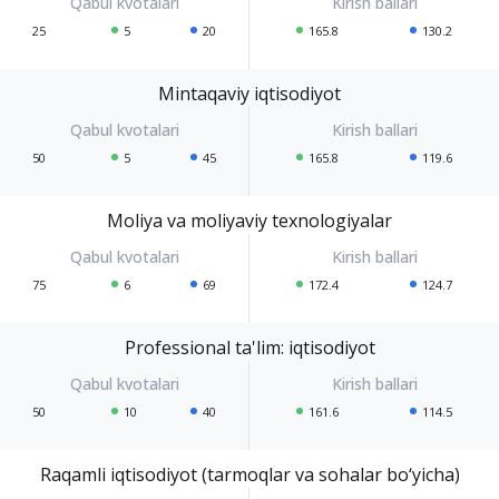
25
5
20
165.8
130.2
Mintaqaviy iqtisodiyot
50
5
45
165.8
119.6
Moliya va moliyaviy texnologiyalar
75
6
69
172.4
124.7
Professional ta'lim: iqtisodiyot
50
10
40
161.6
114.5
Raqamli iqtisodiyot (tarmoqlar va sohalar bo‘yicha)