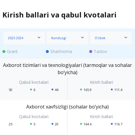
Kirish ballari va qabul kvotalari
2023-2024
Kunduzgi
O‘zbek
Grant
Shartnoma
Tanlov
Axborot tizimlari va texnologiyalari (tarmoqlar va sohalar
bo‘yicha)
50
6
44
165.9
111.4
Axborot xavfsizligi (sohalar bo‘yicha)
25
5
20
164.6
116.7