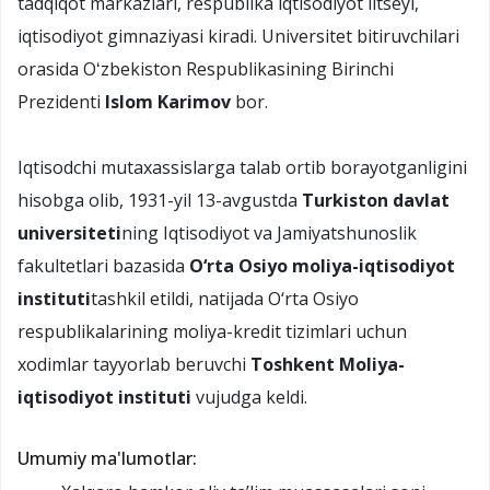
tadqiqot markazlari, respublika iqtisodiyot litseyi,
iqtisodiyot gimnaziyasi kiradi. Universitet bitiruvchilari
orasida Oʻzbekiston Respublikasining Birinchi
Prezidenti
Islom Karimov
bor.
Iqtisodchi mutaxassislarga talab ortib borayotganligini
hisobga olib, 1931-yil 13-avgustda
Turkiston davlat
universiteti
ning Iqtisodiyot va Jamiyatshunoslik
fakultetlari bazasida
O‘rta Osiyo moliya-iqtisodiyot
instituti
tashkil etildi, natijada O‘rta Osiyo
respublikalarining moliya-kredit tizimlari uchun
xodimlar tayyorlab beruvchi
Toshkent Moliya-
iqtisodiyot instituti
vujudga keldi.
Umumiy ma'lumotlar: