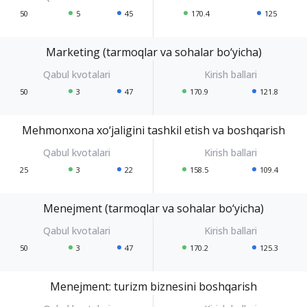
50
5
45
170.4
125
Marketing (tarmoqlar va sohalar bo‘yicha)
50
3
47
170.9
121.8
Mehmonxona xo‘jaligini tashkil etish va boshqarish
25
3
22
158.5
109.4
Menejment (tarmoqlar va sohalar bo‘yicha)
50
3
47
170.2
125.3
Menejment: turizm biznesini boshqarish