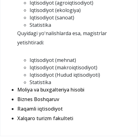
Iqtisodiyot (agroiqtisodiyot)
Iqtisodiyot (ekologiya)
Iqtisodiyot (sanoat)
Statistika
Quyidagi yoʻnalishlarda esa, magistrlar
yetishtiradi:
Iqtisodiyot (mehnat)
Iqtisodiyot (makroiqtisodiyot)
Iqtisodiyot (Hudud iqtisodiyoti)
Statistika
Moliya va buxgalteriya hisobi
Biznes Boshqaruv
Raqamli iqtisodiyot
Xalqaro turizm fakulteti