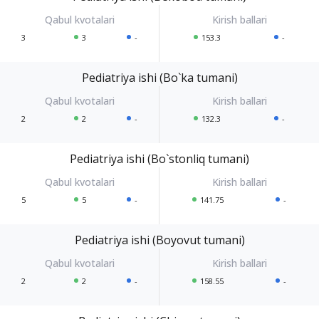
3
3
-
153.3
-
Pediatriya ishi (Bo`ka tumani)
2
2
-
132.3
-
Pediatriya ishi (Bo`stonliq tumani)
5
5
-
141.75
-
Pediatriya ishi (Boyovut tumani)
2
2
-
158.55
-