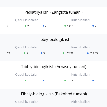
Pediatriya ishi (Zangiota tumani)
2
2
-
145.95
-
Tibbiy-biologik ish
37
3
34
152.78
129.15
Tibbiy-biologik ish (Arnasoy tumani)
1
1
-
143.85
-
Tibbiy-biologik ish (Bekobod tumani)