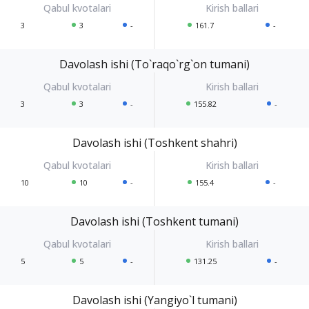
3
3
-
161.7
-
Davolash ishi (To`raqo`rg`on tumani)
3
3
-
155.82
-
Davolash ishi (Toshkent shahri)
10
10
-
155.4
-
Davolash ishi (Toshkent tumani)
5
5
-
131.25
-
Davolash ishi (Yangiyo`l tumani)