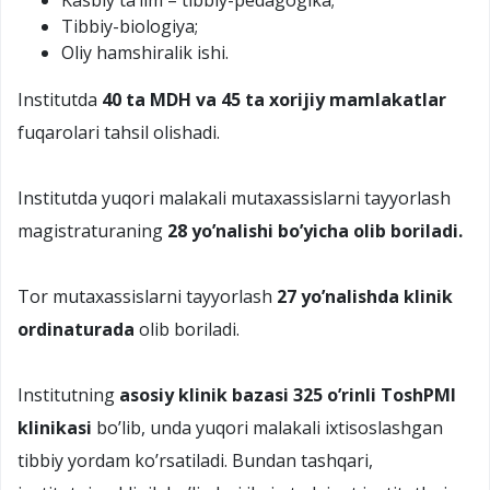
Tibbiy-biologiya;
Oliy hamshiralik ishi.
Institutda
40 ta MDH va 45 ta xorijiy mamlakatlar
fuqarolari tahsil olishadi.
Institutda yuqori malakali mutaxassislarni tayyorlash
magistraturaning
28 yo’nalishi bo’yicha olib boriladi.
Tor mutaxassislarni tayyorlash
27 yo’nalishda klinik
ordinaturada
olib boriladi.
Institutning
asosiy klinik bazasi 325 o’rinli ToshPMI
klinikasi
bo’lib, unda yuqori malakali ixtisoslashgan
tibbiy yordam ko’rsatiladi. Bundan tashqari,