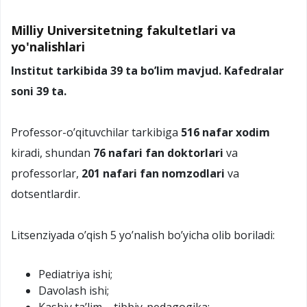
Milliy Universitetning fakultetlari va
yo'nalishlari
Institut tarkibida 39 ta bo’lim mavjud. Kafedralar
soni 39 ta.
Professor-o’qituvchilar tarkibiga
516 nafar xodim
kiradi, shundan
76 nafari fan doktorlari
va
professorlar,
201 nafari fan nomzodlari
va
dotsentlardir.
Litsenziyada o’qish 5 yo’nalish bo’yicha olib boriladi:
Pediatriya ishi;
Davolash ishi;
Kasbiy ta’lim – tibbiy-pedagogika;