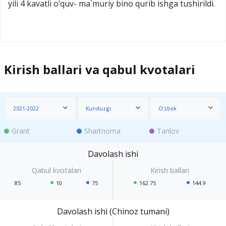
yili 4 kavatli o’quv- ma`muriy bino qurib ishga tushirildi.
Kirish ballari va qabul kvotalari
2021-2022
Kunduzgi
O‘zbek
Grant
Shartnoma
Tanlov
Davolash ishi
85
10
75
162.75
144.9
Davolash ishi (Chinoz tumani)