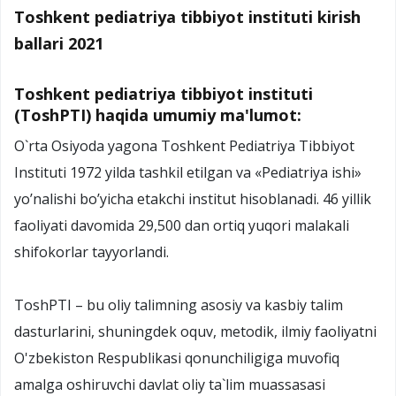
Toshkent pediatriya tibbiyot instituti kirish
ballari 2021
Toshkent pediatriya tibbiyot instituti
(ToshPTI) haqida umumiy ma'lumot:
O`rta Osiyoda yagona Toshkent Pediatriya Tibbiyot
Instituti 1972 yilda tashkil etilgan va «Pediatriya ishi»
yo’nalishi bo’yicha etakchi institut hisoblanadi. 46 yillik
faoliyati davomida 29,500 dan ortiq yuqori malakali
shifokorlar tayyorlandi.
ToshPTI – bu oliy talimning asosiy va kasbiy talim
dasturlarini, shuningdek oquv, metodik, ilmiy faoliyatni
O'zbekiston Respublikasi qonunchiligiga muvofiq
amalga oshiruvchi davlat oliy ta`lim muassasasi