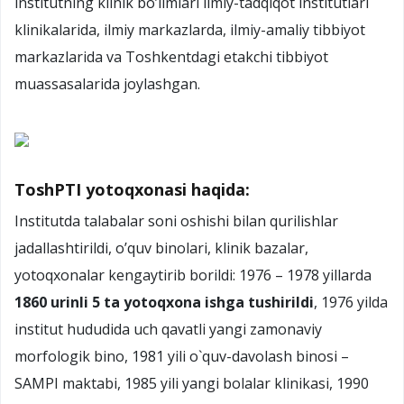
institutning klinik bo’limlari ilmiy-tadqiqot institutlari
klinikalarida, ilmiy markazlarda, ilmiy-amaliy tibbiyot
markazlarida va Toshkentdagi etakchi tibbiyot
muassasalarida joylashgan.
ToshPTI y
otoqxonasi haqida:
Institutda talabalar soni oshishi bilan qurilishlar
jadallashtirildi, o’quv binolari, klinik bazalar,
yotoqxonalar kengaytirib borildi: 1976 – 1978 yillarda
1860 urinli 5 ta yotoqxona ishga tushirildi
, 1976 yilda
institut hududida uch qavatli yangi zamonaviy
morfologik bino, 1981 yili o`quv-davolash binosi –
SAMPI maktabi, 1985 yili yangi bolalar klinikasi, 1990