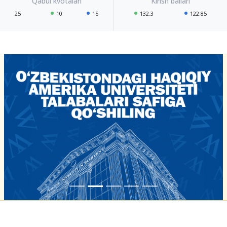
25
10
15
132.3
122.85