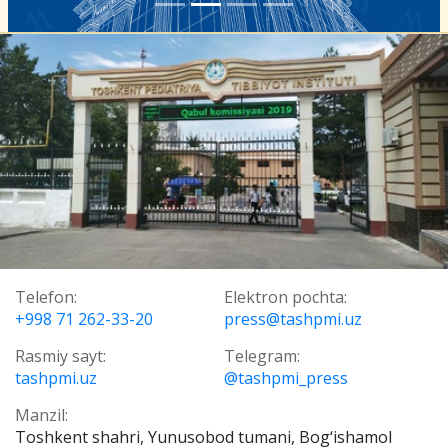
Telefon:
Elektron pochta:
+998 71 262-33-20
press@tashpmi.uz
Rasmiy sayt:
Telegram:
tashpmi.uz
@tashpmi_press
Manzil:
Toshkent shahri, Yunusobod tumani, Bog‘ishamol