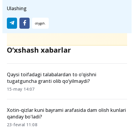
Ulashing
O‘xshash xabarlar
Qaysi toifadagi talabalardan to o‘qishni
tugatguncha granti olib qo‘yilmaydi?
15-may 14:07
Xotin-qizlar kuni bayrami arafasida dam olish kunlari
qanday boʻladi?
23-fevral 11:08