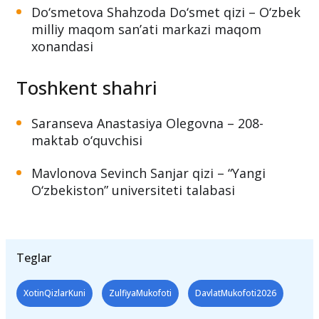
Do‘smetova Shahzoda Do‘smet qizi – O‘zbek
milliy maqom san’ati markazi maqom
xonandasi
Toshkent shahri
Saranseva Anastasiya Olegovna – 208-
maktab o‘quvchisi
Mavlonova Sevinch Sanjar qizi – “Yangi
O‘zbekiston” universiteti talabasi
Teglar
XotinQizlarKuni
ZulfiyaMukofoti
DavlatMukofoti2026