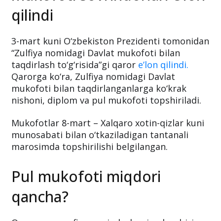
qilindi
3-mart kuni O‘zbekiston Prezidenti tomonidan
“Zulfiya nomidagi Davlat mukofoti bilan
taqdirlash to‘g‘risida”gi qaror
e’lon qilindi.
Qarorga ko‘ra, Zulfiya nomidagi Davlat
mukofoti bilan taqdirlanganlarga ko‘krak
nishoni, diplom va pul mukofoti topshiriladi.
Mukofotlar 8-mart – Xalqaro xotin-qizlar kuni
munosabati bilan o‘tkaziladigan tantanali
marosimda topshirilishi belgilangan.
Pul mukofoti miqdori
qancha?