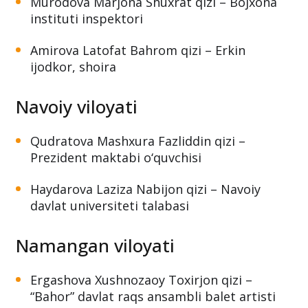
Murodova Marjona Shuxrat qizi – Bojxona
instituti inspektori
Amirova Latofat Bahrom qizi – Erkin
ijodkor, shoira
Navoiy viloyati
Qudratova Mashxura Fazliddin qizi –
Prezident maktabi o‘quvchisi
Haydarova Laziza Nabijon qizi – Navoiy
davlat universiteti talabasi
Namangan viloyati
Ergashova Xushnozaoy Toxirjon qizi –
“Bahor” davlat raqs ansambli balet artisti