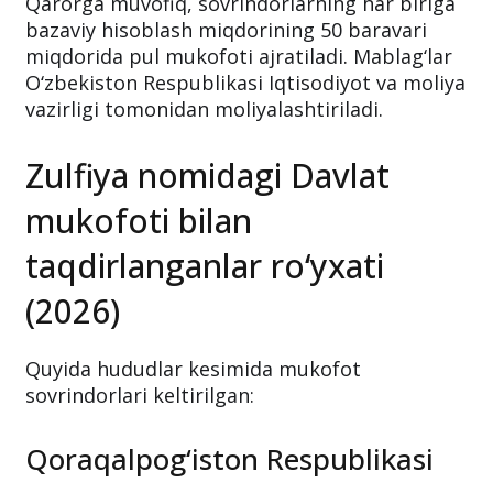
Qarorga muvofiq, sovrindorlarning har biriga
bazaviy hisoblash miqdorining 50 baravari
miqdorida pul mukofoti ajratiladi. Mablag‘lar
O‘zbekiston Respublikasi Iqtisodiyot va moliya
vazirligi tomonidan moliyalashtiriladi.
Zulfiya nomidagi Davlat
mukofoti bilan
taqdirlanganlar ro‘yxati
(2026)
Quyida hududlar kesimida mukofot
sovrindorlari keltirilgan:
Qoraqalpog‘iston Respublikasi