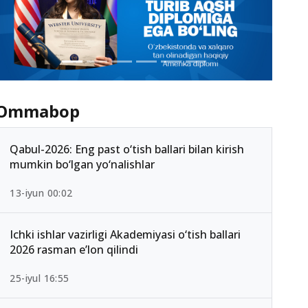
Ommabop
Qabul-2026: Eng past o‘tish ballari bilan kirish
mumkin bo‘lgan yo‘nalishlar
13-iyun 00:02
Ichki ishlar vazirligi Akademiyasi o‘tish ballari
2026 rasman e’lon qilindi
25-iyul 16:55