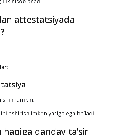
llik hisoblanadi.
lan attestatsiyada
?
ar:
tatsiya
hishi mumkin.
sini oshirish imkoniyatiga ega bo‘ladi.
sh haqiga qanday ta’sir