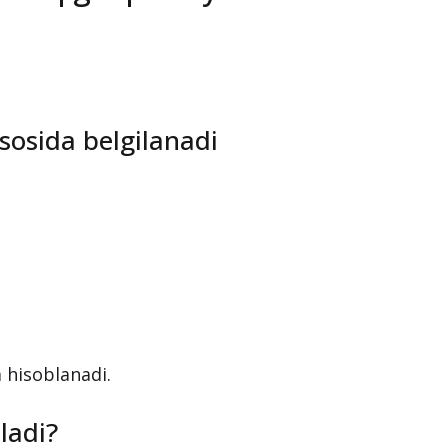
asosida belgilanadi
a hisoblanadi.
ladi?