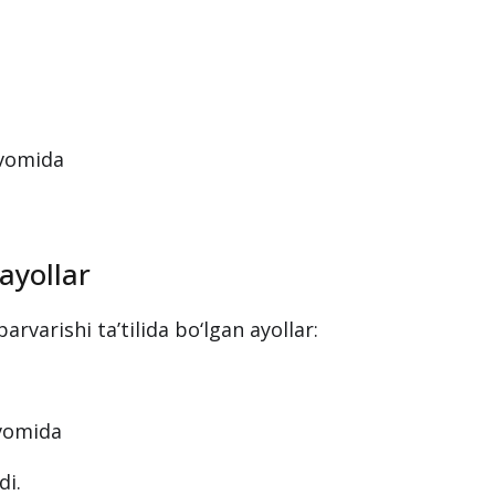
avomida
 ayollar
rvarishi ta’tilida bo‘lgan ayollar:
avomida
di.