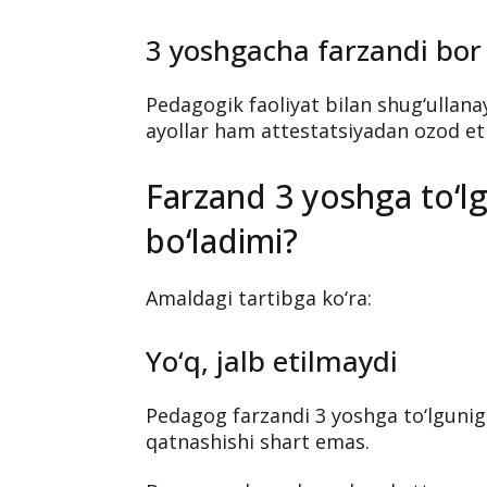
3 yoshgacha farzandi bor
Pedagogik faoliyat bilan shug‘ullan
ayollar ham attestatsiyadan ozod eti
Farzand 3 yoshga to‘l
bo‘ladimi?
Amaldagi tartibga ko‘ra:
Yo‘q, jalb etilmaydi
Pedagog farzandi 3 yoshga to‘lgunig
qatnashishi shart emas.