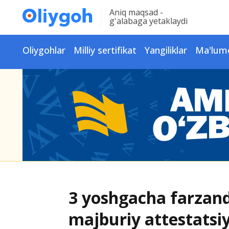
Aniq maqsad -
g'alabaga yetaklaydi
Oliygohlar
Milliy sertifikat
Yangiliklar
Ma'lum
3 yoshgacha farzandi
majburiy attestatsiy