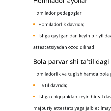
Homilador ayollar
Homilador pedagoglar:
Homiladorlik davrida;
Ishga qaytganidan keyin bir yil d
attestatsiyadan ozod qilinadi.
Bola parvarishi ta’tilidagi
Homiladorlik va tug‘ish hamda bola pa
Ta’til davrida;
Ishga chiqqanidan keyin bir yil d
majburiy attestatsiyaga jalb etilmay