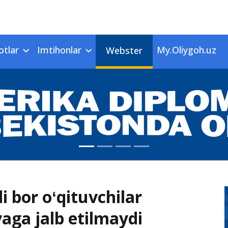
otlar
Imtihonlar
My.Oliygoh.uz
Webster
 bor oʻqituvchilar
aga jalb etilmaydi