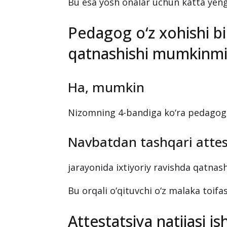
Bu esa yosh onalar uchun katta yengi
Pedagog o‘z xohishi bi
qatnashishi mumkinmi
Ha, mumkin
Nizomning 4-bandiga ko‘ra pedagogl
Navbatdan tashqari attes
jarayonida ixtiyoriy ravishda qatnas
Bu orqali o‘qituvchi o‘z malaka toifa
Attestatsiya natijasi i