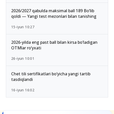
2026 rasman e’lon qilindi
25-iyul 16:55
2026/2027 qabulda maksimal ball 189 Bo‘lib
qoldi — Yangi test mezonlari bilan tanishing
15-iyun 10:27
2026-yilda eng past ball bilan kirsa bo‘ladigan
OTMlar ro‘yxati
26-iyun 10:01
Chet tili sertifikatlari bo‘yicha yangi tartib
tasdiqlandi
16-iyun 16:02