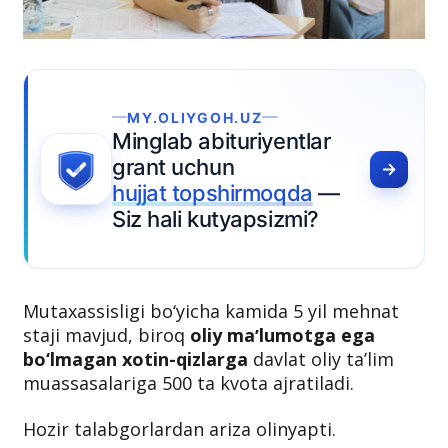
MY.OLIYGOH.UZ
Minglab abituriyentlar
grant uchun
hujjat topshirmoqda
—
Siz hali kutyapsizmi?
Mutaxassisligi bo‘yicha kamida 5 yil mehnat
staji mavjud, biroq
oliy maʼlumotga ega
bo‘lmagan xotin-qizlarga
davlat oliy taʼlim