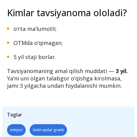
muassasalariga 500 ta kvota ajratiladi.
Hozir talabgorlardan ariza olinyapti.
Kimlar tavsiyanoma ololadi?
o‘rta ma’lumotli;
OTMda o‘qimagan;
5 yil staji borlar.
Tavsiyanomaning amal qilish muddati —
3 yil.
Ya’ni uni olgan talabgor o‘qishga kirolmasa,
jami 3 yilgacha undan foydalanishi mumkin.
Teglar