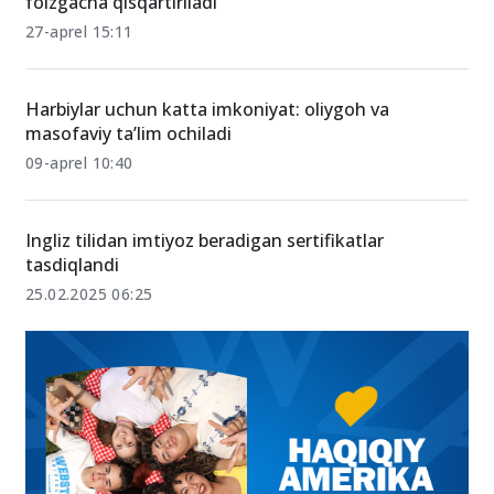
B2 va C1 darajali yoshlar uchun boj va to‘lovlar 50
foizgacha qisqartiriladi
27-aprel 15:11
Harbiylar uchun katta imkoniyat: oliygoh va
masofaviy ta’lim ochiladi
09-aprel 10:40
Ingliz tilidan imtiyoz beradigan sertifikatlar
tasdiqlandi
25.02.2025 06:25