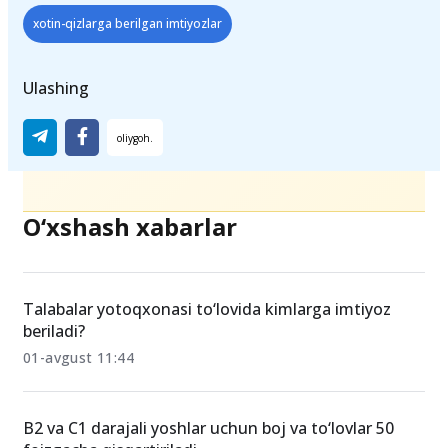
imtiyoz
Xotin-qizlar granti
xotin-qizlarga berilgan imtiyozlar
Ulashing
O‘xshash xabarlar
Talabalar yotoqxonasi to‘lovida kimlarga imtiyoz
beriladi?
01-avgust 11:44