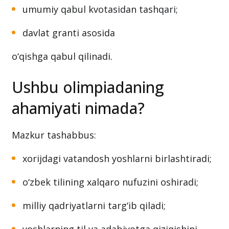
umumiy qabul kvotasidan tashqari;
davlat granti asosida
o‘qishga qabul qilinadi.
Ushbu olimpiadaning
ahamiyati nimada?
Mazkur tashabbus:
xorijdagi vatandosh yoshlarni birlashtiradi;
o‘zbek tilining xalqaro nufuzini oshiradi;
milliy qadriyatlarni targ‘ib qiladi;
yoshlarning til va adabiyotga qiziqishini