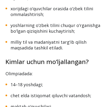
xorijdagi o‘quvchilar orasida o‘zbek tilini
ommalashtirish;
yoshlarning o‘zbek tilini chuqur o‘rganishga
bo‘lgan qiziqishini kuchaytirish;
milliy til va madaniyatni targ‘ib qilish
maqsadida tashkil etiladi.
Kimlar uchun mo‘ljallangan?
Olimpiadada:
14–18 yoshdagi;
chet elda istiqomat qiluvchi vatandosh;
maktab o‘quvchilari