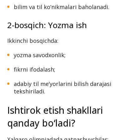
bilim va til ko‘nikmalari baholanadi.
2-bosqich: Yozma ish
Ikkinchi bosqichda:
yozma savodxonlik;
fikrni ifodalash;
adabiy til me’yorlarini bilish darajasi
tekshiriladi.
Ishtirok etish shakllari
qanday bo‘ladi?
Xalqaro olimpiadada qatnashuvchilar: