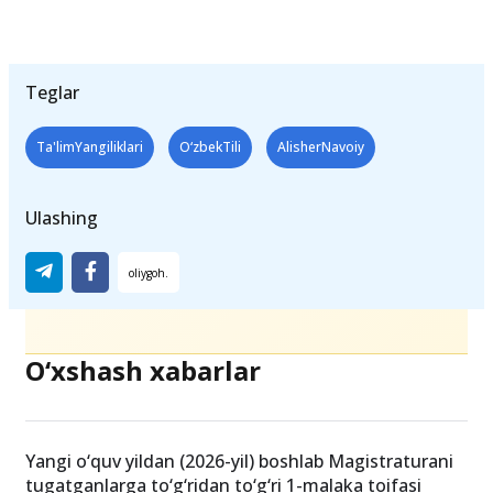
Teglar
Ta'limYangiliklari
O‘zbekTili
AlisherNavoiy
Ulashing
O‘xshash xabarlar
Yangi o‘quv yildan (2026-yil) boshlab Magistraturani
tugatganlarga to‘g‘ridan to‘g‘ri 1-malaka toifasi