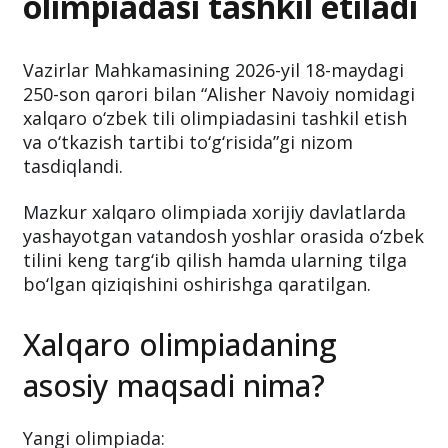
olimpiadasi tashkil etiladi
Vazirlar Mahkamasining 2026-yil 18-maydagi
250-son qarori bilan “Alisher Navoiy nomidagi
xalqaro o‘zbek tili olimpiadasini tashkil etish
va o‘tkazish tartibi to‘g‘risida”gi nizom
tasdiqlandi.
Mazkur xalqaro olimpiada xorijiy davlatlarda
yashayotgan vatandosh yoshlar orasida o‘zbek
tilini keng targ‘ib qilish hamda ularning tilga
bo‘lgan qiziqishini oshirishga qaratilgan.
Xalqaro olimpiadaning
asosiy maqsadi nima?
Yangi olimpiada: