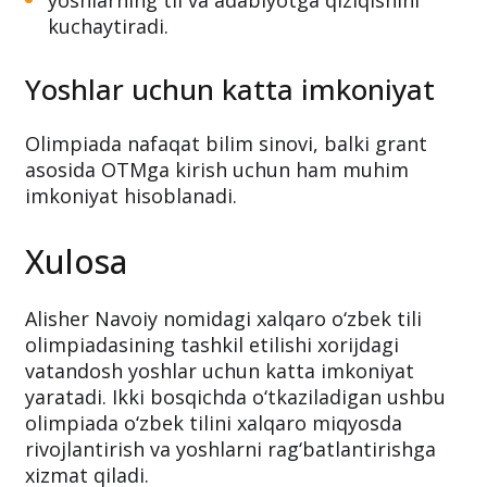
kuchaytiradi.
Yoshlar uchun katta imkoniyat
Olimpiada nafaqat bilim sinovi, balki grant
asosida OTMga kirish uchun ham muhim
imkoniyat hisoblanadi.
Xulosa
Alisher Navoiy nomidagi xalqaro o‘zbek tili
olimpiadasining tashkil etilishi xorijdagi
vatandosh yoshlar uchun katta imkoniyat
yaratadi. Ikki bosqichda o‘tkaziladigan ushbu
olimpiada o‘zbek tilini xalqaro miqyosda
rivojlantirish va yoshlarni rag‘batlantirishga
xizmat qiladi.