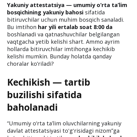
Yakuniy attestatsiya — umumiy o‘rta ta’lim
bosqichining yakuniy bahosi
sifatida
bitiruvchilar uchun muhim bosqich sanaladi.
Bu imtihon
har yili ertalab soat 8:00 da
boshlanadi va qatnashuvchilar belgilangan
vaqtgacha yetib kelishi shart. Ammo ayrim
hollarda bitiruvchilar imtihonga kechikib
kelishi mumkin. Bunday holatda qanday
choralar ko‘riladi?
Kechikish — tartib
buzilishi sifatida
baholanadi
“Umumiy o‘rta taʼlim oluvchilarning yakuniy
davlat attestatsiyasi toʻgʻrisidagi nizom”ga