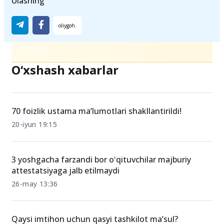
Ulashing
O‘xshash xabarlar
70 foizlik ustama ma’lumotlari shakllantirildi!
20-iyun 19:15
3 yoshgacha farzandi bor oʻqituvchilar majburiy
attestatsiyaga jalb etilmaydi
26-may 13:36
Qaysi imtihon uchun qasyi tashkilot ma’sul?