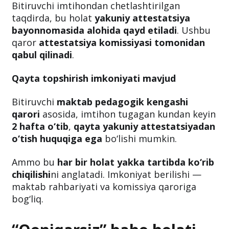
Bitiruvchi imtihondan chetlashtirilgan
taqdirda, bu holat
yakuniy attestatsiya
bayonnomasida alohida qayd etiladi
. Ushbu
qaror
attestatsiya komissiyasi tomonidan
qabul qilinadi
.
Qayta topshirish imkoniyati mavjud
Bitiruvchi
maktab pedagogik kengashi
qarori
asosida, imtihon tugagan kundan keyin
2 hafta o‘tib
,
qayta yakuniy attestatsiyadan
o‘tish huquqiga ega
bo‘lishi mumkin.
Ammo bu
har bir holat yakka tartibda ko‘rib
chiqilishi
ni anglatadi. Imkoniyat berilishi —
maktab rahbariyati va komissiya qaroriga
bog‘liq.