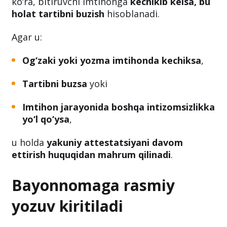
ko‘ra, bitiruvchi imtihonga
kechikib kelsa, bu
holat tartibni buzish
hisoblanadi.
Agar u:
Og‘zaki yoki yozma imtihonda kechiksa
,
Tartibni buzsa
yoki
Imtihon jarayonida boshqa intizomsizlikka
yo‘l qo‘ysa
,
u holda
yakuniy attestatsiyani davom
ettirish huquqidan mahrum qilinadi
.
Bayonnomaga rasmiy
yozuv kiritiladi