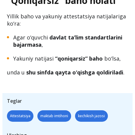
“Qoniqarsiz” baho holati
Yillik baho va yakuniy attestatsiya natijalariga
ko‘ra:
Agar o‘quvchi
davlat ta’lim standartlarini
bajarmasa
,
Yakuniy natijasi
“qoniqarsiz” baho
bo‘lsa,
unda u
shu sinfda qayta o‘qishga qoldiriladi
.
Teglar
Attestatsiya
maktab imtihoni
kechikish jazosi