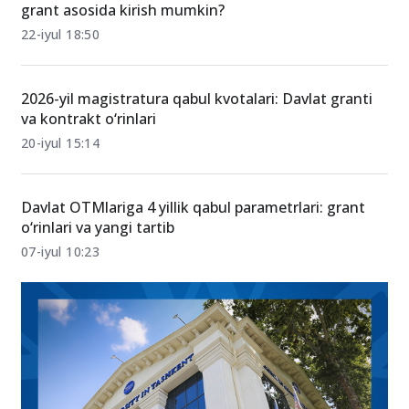
SAT 1200 ball bilan qaysi magistratura yo‘nalishlariga
grant asosida kirish mumkin?
22-iyul 18:50
2026-yil magistratura qabul kvotalari: Davlat granti
va kontrakt o‘rinlari
20-iyul 15:14
Davlat OTMlariga 4 yillik qabul parametrlari: grant
o‘rinlari va yangi tartib
07-iyul 10:23