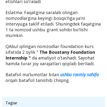
Dasturga qabul jarayoni :
Dastlab nomzodlarda
o‘z
CV
larini (ham rasm bo‘lishi lozim) hamda
GMAT
natijalarini
ushbu manzilga
taqdim
etishlari so‘raladi
Eslatma: Faqatgina saralab olingan
nomzodlargina keyingi bosqichga ya’ni
intervyuga taklif etiladi. Shuningdek faqatgina
1 ta nomzod ushbu grant sohibi bo‘lishi
mumkin.
QAbul qilingan nomzodlar foundation kurs
sifatida 2 oylik "
The Boustany Foundation
Internship "
da amaliyot o‘tashadi. Sayohat
hamda turar joy xarajatlari qoplab beriladi.
Batafsil ma’lumotlar bilan
ushbu rasmiy sahifa
orqali batafsil tanishib chiqing.