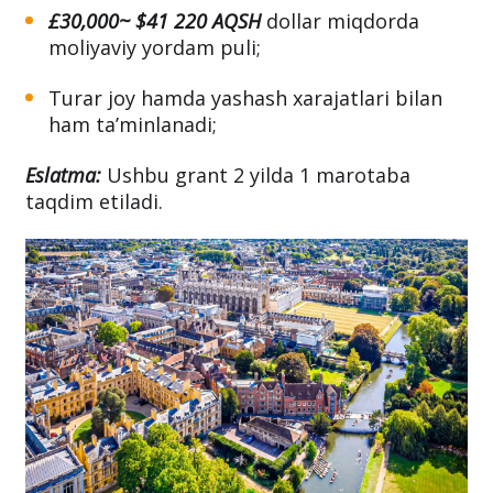
Grant quyidagilarni o‘z ichiga oladi:
£30,000~ $41 220 AQSH
dollar miqdorda
moliyaviy yordam puli;
Turar joy hamda yashash xarajatlari bilan
ham ta’minlanadi;
Eslatma:
Ushbu grant 2 yilda 1 marotaba
taqdim etiladi.