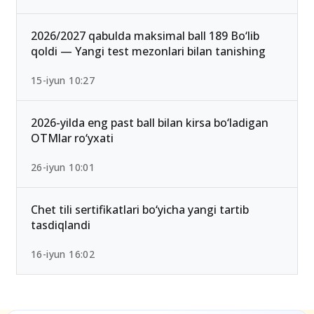
2026 rasman e’lon qilindi
25-iyul 16:55
2026/2027 qabulda maksimal ball 189 Bo‘lib
qoldi — Yangi test mezonlari bilan tanishing
15-iyun 10:27
2026-yilda eng past ball bilan kirsa bo‘ladigan
OTMlar ro‘yxati
26-iyun 10:01
Chet tili sertifikatlari bo‘yicha yangi tartib
tasdiqlandi
16-iyun 16:02