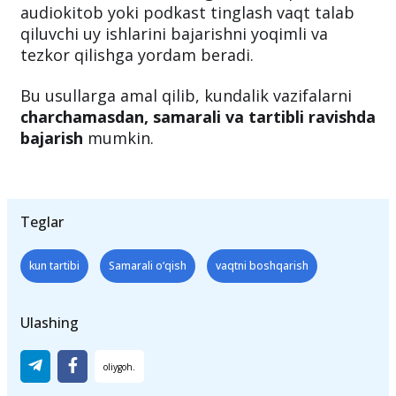
audiokitob yoki podkast tinglash vaqt talab
qiluvchi uy ishlarini bajarishni yoqimli va
tezkor qilishga yordam beradi.
Bu usullarga amal qilib, kundalik vazifalarni
charchamasdan, samarali va tartibli ravishda
bajarish
mumkin.
Teglar
kun tartibi
Samarali o‘qish
vaqtni boshqarish
Ulashing