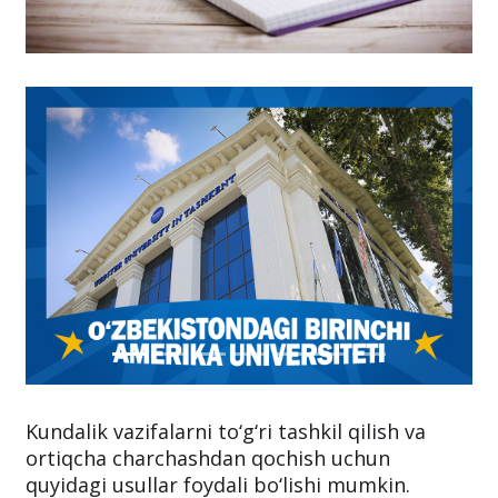
Kundalik vazifalarni to‘g‘ri tashkil qilish va
ortiqcha charchashdan qochish uchun
quyidagi usullar foydali bo‘lishi mumkin.