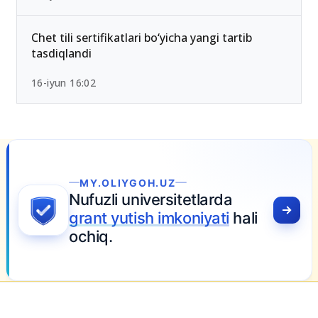
Chet tili sertifikatlari bo‘yicha yangi tartib
tasdiqlandi
16-iyun 16:02
H.UZ
ersitetlarda
 imkoniyati
hali