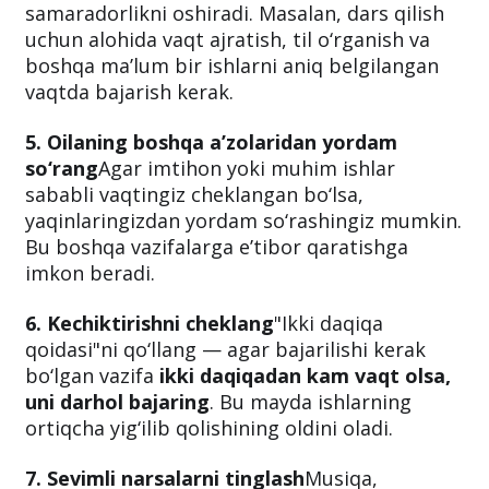
samaradorlikni oshiradi. Masalan, dars qilish
uchun alohida vaqt ajratish, til o‘rganish va
boshqa ma’lum bir ishlarni aniq belgilangan
vaqtda bajarish kerak.
5. Oilaning boshqa a’zolaridan yordam
so‘rang
Agar imtihon yoki muhim ishlar
sababli vaqtingiz cheklangan bo‘lsa,
yaqinlaringizdan yordam so‘rashingiz mumkin.
Bu boshqa vazifalarga e’tibor qaratishga
imkon beradi.
6. Kechiktirishni cheklang
"Ikki daqiqa
qoidasi"ni qo‘llang — agar bajarilishi kerak
bo‘lgan vazifa
ikki daqiqadan kam vaqt olsa,
uni darhol bajaring
. Bu mayda ishlarning
ortiqcha yig‘ilib qolishining oldini oladi.
7. Sevimli narsalarni tinglash
Musiqa,