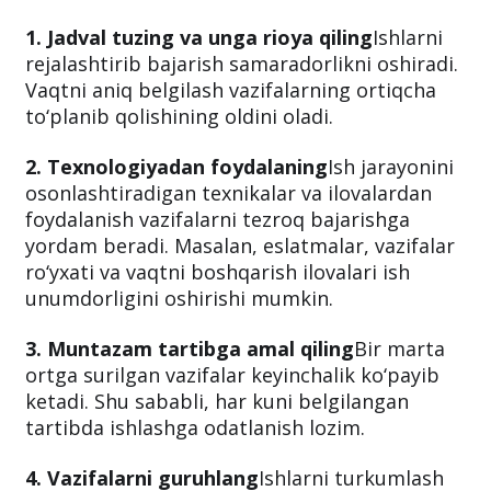
1. Jadval tuzing va unga rioya qiling
Ishlarni
rejalashtirib bajarish samaradorlikni oshiradi.
Vaqtni aniq belgilash vazifalarning ortiqcha
to‘planib qolishining oldini oladi.
2. Texnologiyadan foydalaning
Ish jarayonini
osonlashtiradigan texnikalar va ilovalardan
foydalanish vazifalarni tezroq bajarishga
yordam beradi. Masalan, eslatmalar, vazifalar
ro‘yxati va vaqtni boshqarish ilovalari ish
unumdorligini oshirishi mumkin.
3. Muntazam tartibga amal qiling
Bir marta
ortga surilgan vazifalar keyinchalik ko‘payib
ketadi. Shu sababli, har kuni belgilangan
tartibda ishlashga odatlanish lozim.
4. Vazifalarni guruhlang
Ishlarni turkumlash