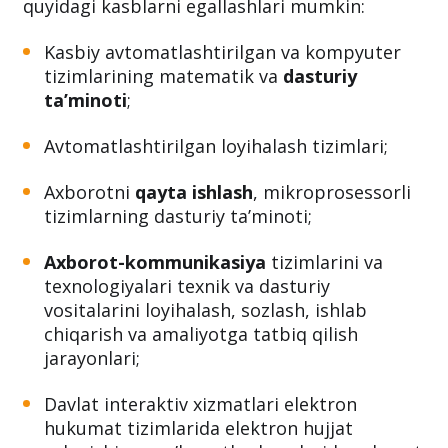
quyidagi kasblarni egallashlari mumkin:
Kasbiy avtomatlashtirilgan va kompyuter
tizimlarining matematik va
dasturiy
ta’minoti
;
Avtomatlashtirilgan loyihalash tizimlari;
Axborotni
qayta ishlash
, mikroprosessorli
tizimlarning dasturiy ta’minoti;
Axborot-kommunikasiya
tizimlarini va
texnologiyalari texnik va dasturiy
vositalarini loyihalash, sozlash, ishlab
chiqarish va amaliyotga tatbiq qilish
jarayonlari;
Davlat interaktiv xizmatlari elektron
hukumat tizimlarida elektron hujjat