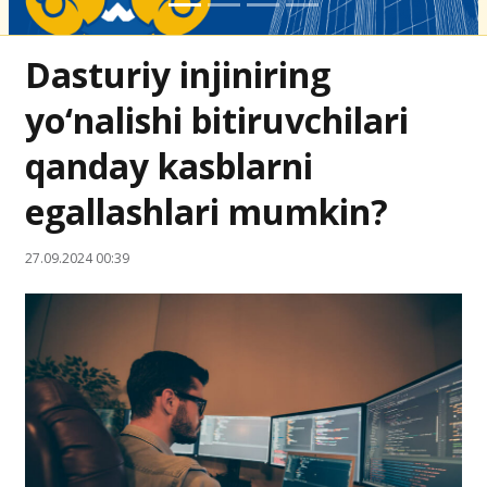
Dasturiy injiniring
yo‘nalishi bitiruvchilari
qanday kasblarni
egallashlari mumkin?
27.09.2024 00:39