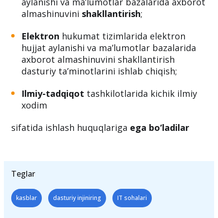
aylanishi va ma’lumotlar bazalarida axborot
almashinuvini
shakllantirish
;
Elektron
hukumat tizimlarida elektron
hujjat aylanishi va ma’lumotlar bazalarida
axborot almashinuvini shakllantirish
dasturiy ta’minotlarini ishlab chiqish;
Ilmiy-tadqiqot
tashkilotlarida kichik ilmiy
xodim
sifatida ishlash huquqlariga
ega bo‘ladilar
Teglar
kasblar
dasturiy injiniring
IT sohalari