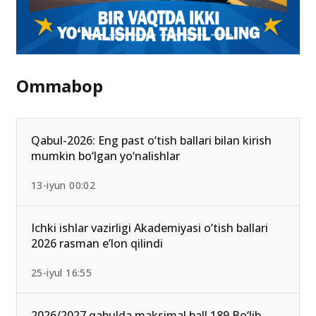
Ommabop
Qabul-2026: Eng past o‘tish ballari bilan kirish
mumkin bo‘lgan yo‘nalishlar
13-iyun 00:02
Ichki ishlar vazirligi Akademiyasi o‘tish ballari
2026 rasman e’lon qilindi
25-iyul 16:55
2026/2027 qabulda maksimal ball 189 Bo‘lib