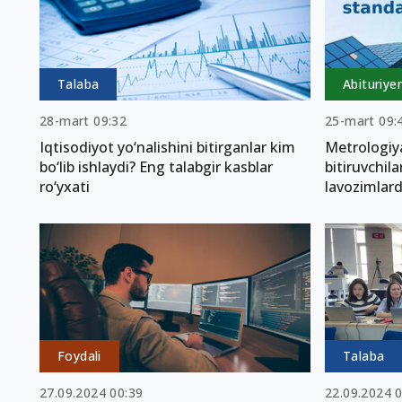
Talaba
Abituriye
28-mart 09:32
25-mart 09:
Iqtisodiyot yo‘nalishini bitirganlar kim
Metrologiya
bo‘lib ishlaydi? Eng talabgir kasblar
bitiruvchila
ro‘yxati
lavozimlar
Foydali
Talaba
27.09.2024 00:39
22.09.2024 