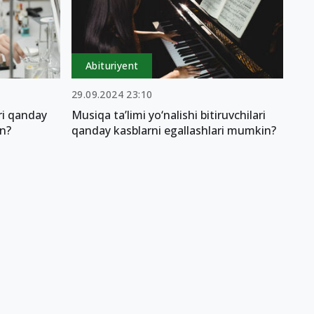
Abituriyent
29.09.2024 23:10
ri qanday
Musiqa ta’limi yo‘nalishi bitiruvchilari
in?
qanday kasblarni egallashlari mumkin?