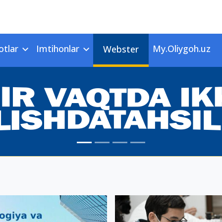
otlar
Imtihonlar
My.Oliygoh.uz
Webster