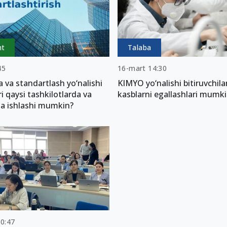
nt
Talaba
45
16-mart 14:30
 va standartlash yo‘nalishi
KIMYO yo‘nalishi bitiruvchila
ri qaysi tashkilotlarda va
kasblarni egallashlari mumk
da ishlashi mumkin?
00:47