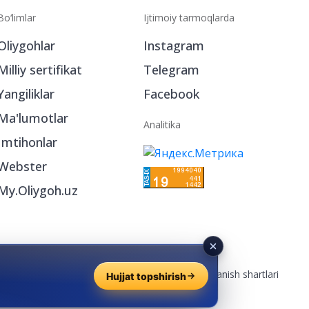
Bo‘limlar
Ijtimoiy tarmoqlarda
Oliygohlar
Instagram
Milliy sertifikat
Telegram
Yangiliklar
Facebook
Ma'lumotlar
Analitika
Imtihonlar
Webster
My.Oliygoh.uz
Reklama
/
Foydalanish shartlari
Hujjat topshirish