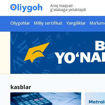
Aniq maqsad -
g'alabaga yetaklaydi
Oliygohlar
Milliy sertifikat
Yangiliklar
Ma'lum
kasblar