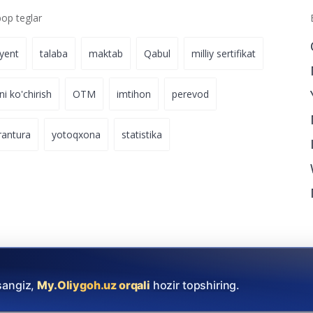
p teglar
iyent
talaba
maktab
Qabul
milliy sertifikat
ni ko'chirish
OTM
imtihon
perevod
rantura
yotoqxona
statistika
versitetlarda
o‘qish imkoniyatini qo‘ldan boy bermang.