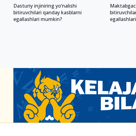
Dasturiy injiniring yo‘nalishi
Maktabgacha
bitiruvchilari qanday kasblarni
bitiruvchil
egallashlari mumkin?
egallashla