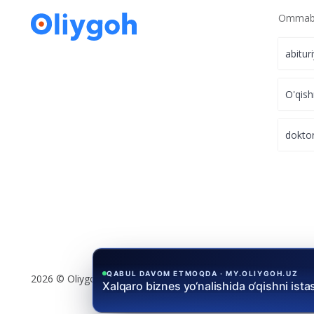
Ommabo
abitur
O'qish
dokto
QABUL DAVOM ETMOQDA · MY.OLIYGOH.UZ
2026 © Oliygoh.uz, Barcha huquqlar himoyalangan
Grant va stipendiya asosida
nufuzli uni