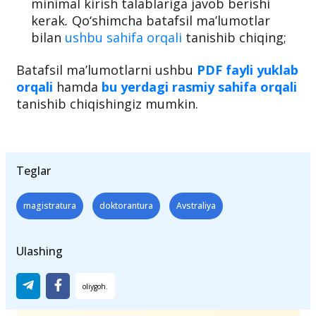
Qabul qilish, tanlash va ro‘yxatga olish
tartibi bo‘yicha tadqiqot (HDR)
bo‘yicha Oliy
darajalarga muvofiq boshqa barcha
minimal kirish talablariga javob berishi
kerak
.
Qo‘shimcha batafsil ma’lumotlar
bilan
ushbu sahifa orqali
tanishib chiqing;
Batafsil ma’lumotlarni ushbu
PDF fayli yuklab
orqali
hamda
bu yerdagi rasmiy sahifa orqali
tanishib chiqishingiz mumkin.
Teglar
magistratura
doktorantura
Avstraliya
Ulashing