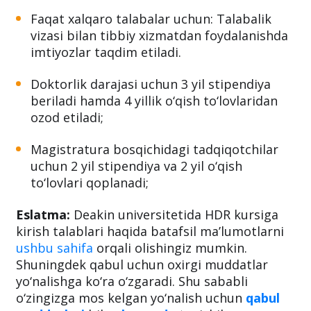
eldan ko‘chib o‘tayotgan talabalarga 500
dollardan 1500 dollargacha (yakka oilaga)
ko‘chirish nafaqasi;
Faqat xalqaro talabalar uchun: Talabalik
vizasi bilan tibbiy xizmatdan foydalanishda
imtiyozlar taqdim etiladi.
Doktorlik darajasi uchun 3 yil stipendiya
beriladi hamda 4 yillik o‘qish to‘lovlaridan
ozod etiladi;
Magistratura bosqichidagi tadqiqotchilar
uchun 2 yil stipendiya va 2 yil o‘qish
to‘lovlari qoplanadi;
Eslatma:
Deakin universitetida HDR kursiga
kirish talablari haqida batafsil ma’lumotlarni
ushbu sahifa
orqali olishingiz mumkin.