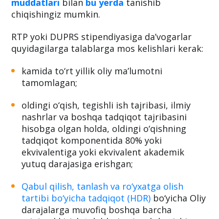
Shuningdek qabul uchun oxirgi muddatlar
yo‘nalishga ko‘ra o‘zgaradi. Shu sababli
o‘zingizga mos kelgan yo‘nalish uchun
qabul
muddatlari
bilan
bu yerda
tanishib
chiqishingiz mumkin.
RTP yoki DUPRS stipendiyasiga da’vogarlar
quyidagilarga talablarga mos kelishlari kerak:
kamida to‘rt yillik oliy ma’lumotni
tamomlagan;
oldingi o‘qish, tegishli ish tajribasi, ilmiy
nashrlar va boshqa tadqiqot tajribasini
hisobga olgan holda, oldingi o‘qishning
tadqiqot komponentida 80% yoki
ekvivalentiga yoki ekvivalent akademik
yutuq darajasiga erishgan;