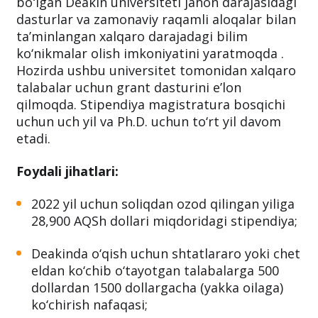
1974
yilda tashkil etilgan. Avstraliyaning
yetakchi oliy taʼlim muassasalaridan biri
boʻlgan Deakin universiteti jahon darajasidagi
dasturlar va zamonaviy raqamli aloqalar bilan
taʼminlangan xalqaro darajadagi bilim
ko‘nikmalar olish imkoniyatini yaratmoqda .
Hozirda ushbu universitet tomonidan xalqaro
talabalar uchun grant dasturini e’lon
qilmoqda. Stipendiya magistratura bosqichi
uchun uch yil va Ph.D. uchun to‘rt yil davom
etadi.
Foydali jihatlari:
2022 yil uchun soliqdan ozod qilingan yiliga
28,900 AQSh dollari miqdoridagi stipendiya;
Deakinda o‘qish uchun shtatlararo yoki chet