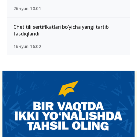
2026-yilda eng past ball bilan kirsa bo‘ladigan
OTMlar ro‘yxati
26-iyun 10:01
Chet tili sertifikatlari bo‘yicha yangi tartib
tasdiqlandi
16-iyun 16:02