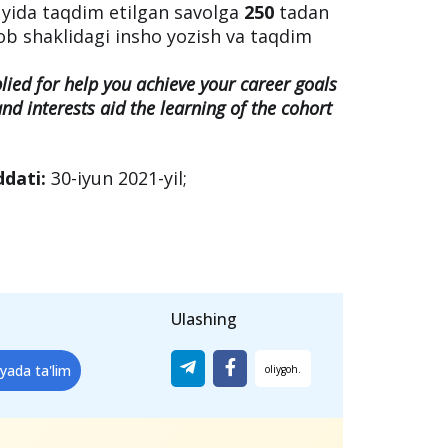
uyida taqdim etilgan savolga
250
tadan
ob shaklidagi insho yozish va taqdim
ied for help you achieve your career goals
d interests aid the learning of the cohort
ddati:
30-iyun 2021-yil;
Ulashing
iyada ta'lim