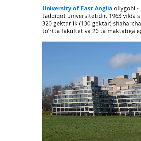
University of East Anglia
oliygohi -
tadqiqot universitetidir. 1963 yilda
320 gektarlik (130 gektar) shaharcha
to‘rtta fakultet va 26 ta maktabga e