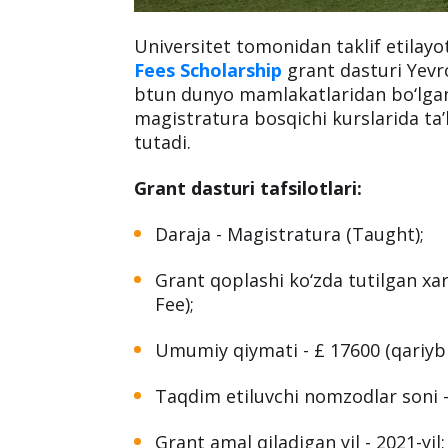
Universitet tomonidan taklif etilay
Fees Scholarship
grant dasturi Yevro
btun dunyo mamlakatlaridan bo‘lgan
magistratura bosqichi kurslarida ta’
tutadi.
Grant dasturi tafsilotlari:
Daraja - Magistratura (Taught);
Grant qoplashi ko‘zda tutilgan xara
Fee);
Umumiy qiymati - £ 17600 (qariyb 
Taqdim etiluvchi nomzodlar soni -
Grant amal qiladigan yil - 2021-yil;