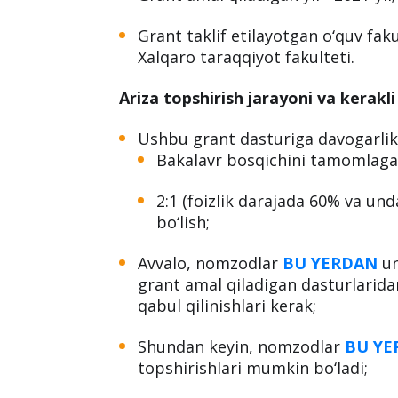
Grant taklif etilayotgan o‘quv fakul
Xalqaro taraqqiyot fakulteti.
Ariza topshirish jarayoni va kerakli 
Ushbu grant dasturiga davogarlik
Bakalavr bosqichini tamomlagan
2:1 (foizlik darajada 60% va un
bo‘lish;
Avvalo, nomzodlar
BU YERDAN
un
grant amal qiladigan dasturlaridan
qabul qilinishlari kerak;
Shundan keyin, nomzodlar
BU YE
topshirishlari mumkin bo‘ladi;