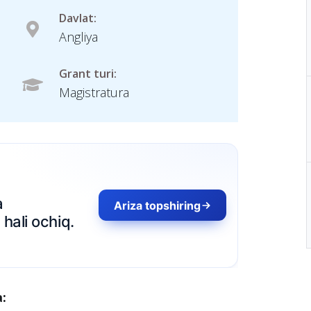
Davlat:
Angliya
Grant turi:
Magistratura
a
Ariza topshiring
hali ochiq.
a: