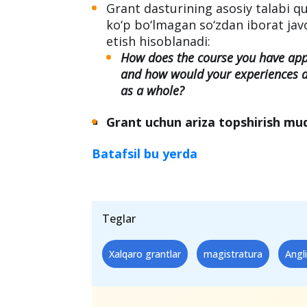
Grant dasturining asosiy talabi q
ko‘p bo‘lmagan so‘zdan iborat jav
etish hisoblanadi:
How does the course you have appl
and how would your experiences an
as a whole?
Grant uchun ariza topshirish mu
Batafsil bu yerda
Teglar
Xalqaro grantlar
magistratura
Angl