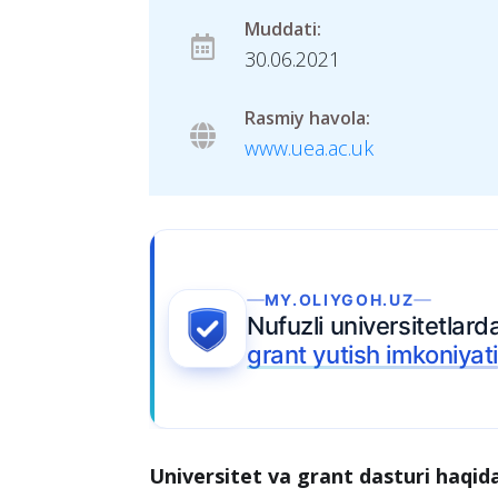
Muddati:
30.06.2021
Rasmiy havola:
www.uea.ac.uk
MY.OLIYGOH.UZ
Nufuzli universitetlard
grant yutish imkoniyati
Universitet va grant dasturi haqid