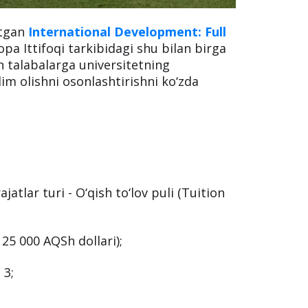
otgan
International Development: Full
pa Ittifoqi tarkibidagi shu bilan birga
 talabalarga universitetning
lim olishni osonlashtirishni ko‘zda
jatlar turi - O‘qish to‘lov puli (Tuition
25 000 AQSh dollari);
 3;