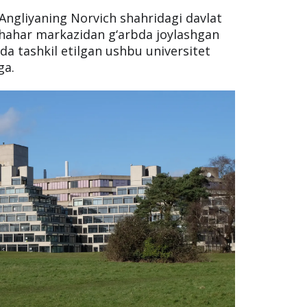
 Angliyaning Norvich shahridagi davlat
 shahar markazidan g‘arbda joylashgan
da tashkil etilgan ushbu universitet
ga.