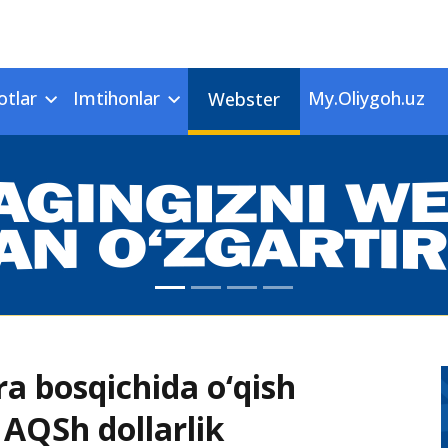
otlar
Imtihonlar
My.Oliygoh.uz
Webster
a bosqichida o‘qish
 AQSh dollarlik