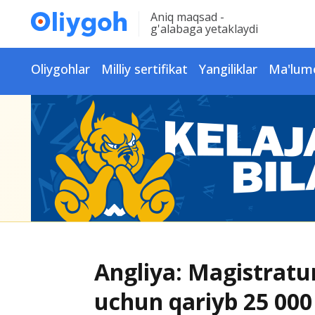
Aniq maqsad -
g'alabaga yetaklaydi
Oliygohlar
Milliy sertifikat
Yangiliklar
Ma'lum
Angliya: Magistratur
uchun qariyb 25 000