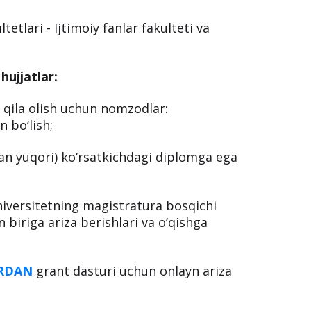
tetlari - Ijtimoiy fanlar fakulteti va
hujjatlar:
 qila olish uchun nomzodlar:
 bo‘lish;
dan yuqori) ko‘rsatkichdagi diplomga ega
iversitetning magistratura bosqichi
 biriga ariza berishlari va o‘qishga
RDAN
grant dasturi uchun onlayn ariza