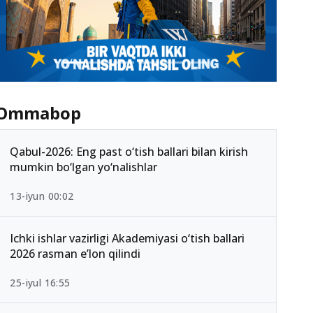
Ommabop
Qabul-2026: Eng past o‘tish ballari bilan kirish
mumkin bo‘lgan yo‘nalishlar
13-iyun 00:02
Ichki ishlar vazirligi Akademiyasi o‘tish ballari
2026 rasman e’lon qilindi
25-iyul 16:55